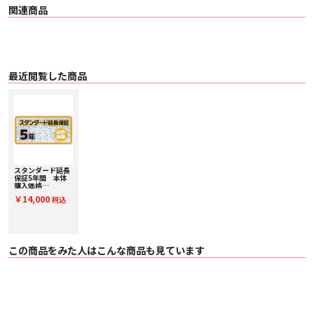
関連商品
最近閲覧した商品
スタンダード延長
保証5年間 本体
購入価格
￥200,001～
￥14,000
税込
￥225,000(税
込) SE225000
この商品をみた人はこんな商品も見ています