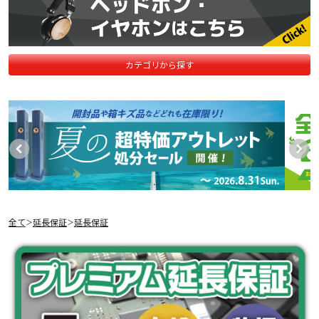
カテゴリから探す
全て
延長保証
延長保証
＞
＞