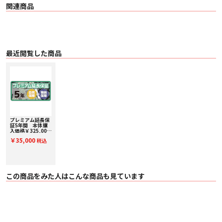
関連商品
最近閲覧した商品
プレミアム延長保
証5年間 本体購
入価格￥325,001
～￥350,000(税
￥35,000
税込
込) PE350000
この商品をみた人はこんな商品も見ています