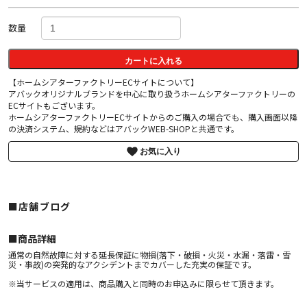
数量
カートに入れる
【ホームシアターファクトリーECサイトについて】
アバックオリジナルブランドを中心に取り扱うホームシアターファクトリーの
ECサイトもございます。
ホームシアターファクトリーECサイトからのご購入の場合でも、購入画面以降
の決済システム、規約などはアバックWEB-SHOPと共通です。
お気に入り
■店舗ブログ
■︎商品詳細
通常の自然故障に対する延長保証に物損(落下・破損・火災・水漏・落雷・雪
災・事故)の突発的なアクシデントまでカバーした充実の保証です。
※当サービスの適用は、商品購入と同時のお申込みに限らせて頂きます。