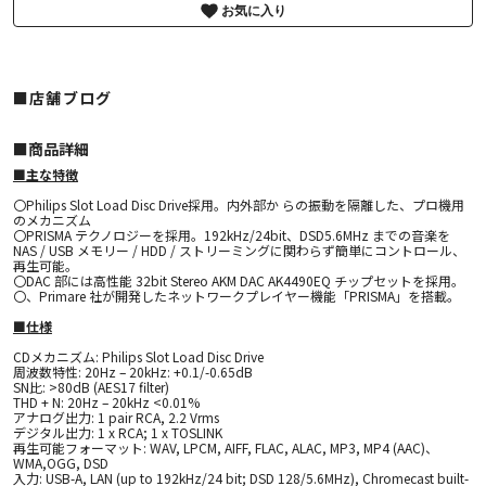
お気に入り
■店舗ブログ
■︎商品詳細
■主な特徴
〇Philips Slot Load Disc Drive採用。内外部か らの振動を隔離した、プロ機用
のメカニズム
〇PRISMA テクノロジーを採用。192kHz/24bit、DSD5.6MHz までの音楽を
NAS / USB メモリー / HDD / ストリーミングに関わらず簡単にコントロール、
再生可能。
〇DAC 部には高性能 32bit Stereo AKM DAC AK4490EQ チップセットを採用。
〇、Primare 社が開発したネットワークプレイヤー機能「PRISMA」を搭載。
■仕様
CDメカニズム: Philips Slot Load Disc Drive
周波数特性: 20Hz – 20kHz: +0.1/-0.65dB
SN比: >80dB (AES17 filter)
THD + N: 20Hz – 20kHz <0.01%
アナログ出力: 1 pair RCA, 2.2 Vrms
デジタル出力: 1 x RCA; 1 x TOSLINK
再生可能フォーマット: WAV, LPCM, AIFF, FLAC, ALAC, MP3, MP4 (AAC)、
WMA,OGG, DSD
入力: USB-A, LAN (up to 192kHz/24 bit; DSD 128/5.6MHz), Chromecast built-