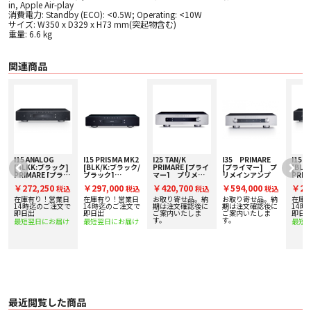
in, Apple Air-play
消費電力: Standby (ECO): <0.5W; Operating: <10W
サイズ: W350 x D329 x H73 mm(突起物含む)
重量: 6.6 kg
関連商品
I15 ANALOG
I15 PRISMA MK2
I25 TAN/K
I35 PRIMARE
I15 
[BLKK:ブラック]
[BLK/K:ブラック/
PRIMARE [プライ
[プライマー] プ
[BL
PRIMARE [プライ
ブラック]
マー] プリメイ
リメインアンプ
PRIM
マー] プリメイン
PRIMARE [プライ
ンアンプ
マー]
￥272,250
￥297,000
￥420,700
￥594,000
￥27
込
税込
税込
税込
税込
アンプ
マー] プリメイン
アン
アンプ 下取り査定
在庫有り！営業日
在庫有り！営業日
お取り寄せ品。納
お取り寄せ品。納
在庫
額20%アップ実施
14時迄のご注文で
14時迄のご注文で
期は注文確認後に
期は注文確認後に
14時
即日出
中！
即日出
ご案内いたしま
ご案内いたしま
即日
す。
す。
最短翌日にお届け
最短翌日にお届け
最短
最近閲覧した商品