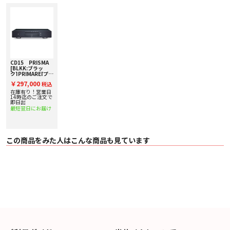
CD15 PRISMA
[BLKK:ブラッ
ク]PRIMARE[プラ
イマー] CDプレ
￥297,000
税込
ーヤー
在庫有り！営業日
14時迄のご注文で
即日出
最短翌日にお届け
この商品をみた人はこんな商品も見ています