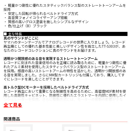
・ 軽量かつ剛性に優れたスタティックバランス型のストレートトーンアームを
採用
・ 安定した回転が得られるベルトドライブ方式
・ 高音質フォノイコライザーアンプ搭載
・ 質感の高いグロス塗装を施したシンプルなデザイン
・ 色/仕上げ（B）ブラック
■ 主な特長
真のサウンドがここに
ヤマハのターンテーブルでアナログレコードの世界に入りましょう。レコード
再生機としての優れた基本性能と美しいデザイン性を両立したTT-S303が、あ
なたのレコードコレクションに真のサウンドをお届けます。
透明かつ開放感のある音を実現するストレートトーンアーム
レコードに刻まれた音楽信号のみを正確に読み取るために、軽量かつ剛性に優
れたアルミ素材を使用したスタティックバランス型のストレートトーンアーム
を採用。感度の高いストレートアームの特性を活かした、透明かつ開放感のあ
る音を実現しました。さらにMM型カートリッジも付属しており、購入してす
ぐにレコードを楽しむことができます。
高トルク型DCモーターを採用したベルトドライブ方式
レコード再生において重要となる制振性を高めるために、高密度MDF素材を使
用した高剛性キャビネット、防振性に優れたエラストマーを内部に使用したイ
ンシュレーターを採用。さらに駆動方式には、モーターの振動の影響が少な
く、安定した回転が得られるベルトドライブ方式を採用したうえ、直径30cm
全て見る
のアルミダイキャスト製プラッターを高トルクのDCモーターで回転させること
で、高純度かつ正確な信号の読み取りを実現しました。
関連商品
フォノイコライザーアンプ搭載
フォノイコライザーアンプを搭載しており、フォノアンプを搭載していないミ
ニコンポやアクティブスピーカーと接続して、手軽にレコードを楽しむことが