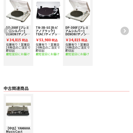
できます。さらにフォノイコライザーアンプには、音質に定評のある JRC（新
日本無線）製のオペアンプを採用することで、表現力豊かな音を実現しまし
た。また切り替えで、PHONOダイレクト出力も選べ、フォノアンプを搭載し
ている本格アンプと組み合わせることも可能です。お手持ちのオーディオ機器
に合わせて、自由にレコード再生のシステムを組むことができます。
シンプルでオーセンティックなデザイン
DP-300F [プレミ
TN-3B-SE [B:ピ
DP-300F [プレミ
質感の高いグロス塗装を施したシンプルでオーセンティックなデザインは、空
アムシルバー]
アノブラック]
アムシルバー]
DENON [デノン]
TEAC [ティアッ
DENON [デノン]
間に美しく調和し、ヤマハの他のHiFiコンポーネントにもマッチします。
アナログプレイヤ
ク] フォノアン
アナログプレイヤ
￥34,815
￥53,980
￥34,815
税込
税込
税込
ー 下取り査定額
プ内蔵アナログタ
ー 下取り査定額
■ 主な仕様
20%アップ実施
ーンテーブル
20%アップ実施
在庫有り！営業日
在庫有り！営業日
在庫有り！営業日
ターンテーブル部
中！
中！
で
14時迄のご注文で
14時迄のご注文で
14時迄のご注文で
即日出
即日出
即日出
〇 駆動方式 ベルトドライブ
最短翌日にお届け
最短翌日にお届け
最短翌日にお届け
〇 モーター DCモーター
〇 回転数 33-1/3rpm, 45rpm
〇 回転数偏差 ±2%
〇 ワウ・フラッター 0.2%
〇 ターンテーブル アルミダイキャスト 直径：30cm
〇 出力レベル 2.5mV ±3dBV（without RIAA EQ、1 kHz、3.54cm / sec）/
140mV (-17dBV、with RIAA EQ)
〇 SN比 67dB以上 (A-weighted、20kHz、LPF)
中古関連商品
トーンアーム部
〇 トーンアーム形式 スタティックバランスストレートアーム
〇 実効アーム長 223.5mm
〇 オーバーハング値 19mm
〇 針圧可変範囲 0～4g
〇 適用カートリッジ質量 15.5～19g（ヘッドシェル含む）
カートリッジ部
〇 カートリッジタイプ MM型
【中古】YAMAHA
〇 出力電圧 2.5mV (1kHz、3.54cm / sec)
MusicCast