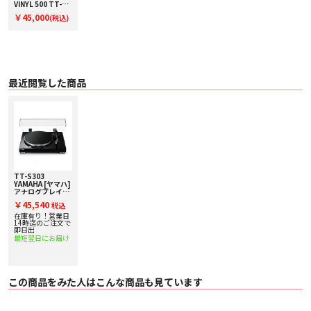
〇 針圧 3.5 ± 0.5g
VINYL 500 TT-
N503【コード01-
〇 カートリッジ質量 5.0 ± 0.3g
￥45,000
(税込)
08222】ネットワ
〇 カートリッジ高さ 17.0 ± 0.7mm
ークレコードプレ
〇 付属ヘッドシェル質量 10g（ネジ・ナット・ワイヤー含む）
ーヤー
オーディオ部
〇 出力端子 RCA1（PHONO）
〇 その他仕様 消費電力 1.5W
〇 待機時消費電力 0.1W
最近閲覧した商品
〇 外形寸法（幅×高さ×奥行） 450Wx136Hx368Dmm
〇 質量 4.8kg
〇 付属品 ターンテーブル、ターンテーブルシート、ベルト（ターンテーブルに
取付済）、カウンターウェイト、ヘッドシェル（カートリッジ付）、EPアダプ
ター、ダストカバー、ヒンジ2ヶ、ステレオピンケーブル、ACアダプター、取
扱説明書、補足説明リーフレット
TT-S303 取扱説明書ダウンロード [3.4MB]
TT-S303
YAMAHA [ヤマハ]
アナログプレイヤ
ー 下取り査定額
￥45,540
税込
20%アップ実施
中！
在庫有り！営業日
14時迄のご注文で
即日出
最短翌日にお届け
この商品をみた人はこんな商品も見ています