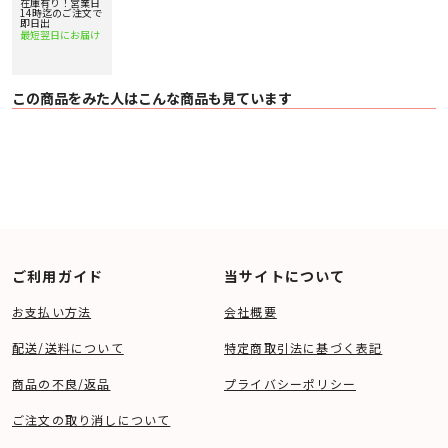
20%アップ実施
在庫有り！営業日
中！
14時迄のご注文で
即日出
最短翌日にお届け
この商品をみた人はこんな商品も見ています
ご利用ガイド
当サイトについて
お支払い方法
会社概要
配送/送料について
特定商取引法に基づく表記
商品の不良/返品
プライバシーポリシー
ご注文の取り消しについて