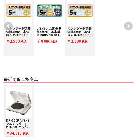
・ トラッキングエラー／3°以内
・ 針圧調整範囲／0～4.0g（1目盛 0.1g）
・ 適合カートリッジ重量／4.5～9.5g（ヘッドシェル含まず）
【カートリッジ部】
・ 形式／MM型
・ 適正針圧／2.0g
スタンダード延長
プレミアム延長保
スタンダード延長
・ カートリッジ質量／5g
保証5年間 本体
証5年間 本体購
保証5年間 本体
～
購入価格￥30,001
入価格￥30,001～
購入価格￥30,001
・ 交換針／DSN-85 希望小売価格 4,290円（税込）
)
～￥40,000(税込)
￥40,000(税込)
～￥40,000(税込)
・ 付属ヘッドシェル質量／10g 交換用専用シェル プレミアムシルバー/ブラ
￥2,500
￥4,000
￥2,500
税込
税込
税込
SE40000
PE40000
SE40000
ック ：希望小売価格5,280円（税込）
【総合】
・ 電源／AC100V 50/60Hz
・ 消費電力／2W
・ 寸法／W434×H122×D381mm（フット含む）
・ 質量／5.5kg
DP-300F 取扱説明書 1.39 MB 11/16/2016 ダウンロード
最近閲覧した商品
DP-300F [プレミ
アムシルバー]
DENON [デノン]
アナログプレイヤ
￥34,815
税込
ー 下取り査定額