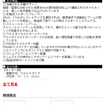
■ 主な特長
〇 洗練された外観デザイン
強度・密度も分析された肉厚4mmの厚肉成形材により構成されたキャビネッ
トは、美しい光沢塗装で仕上げられています
〇 本格派フルオートプレーヤー
30cm、17cmのレコードサイズを選択すれば、簡単操作で自動的にアームが移
動しレコードを再生し、再生終了後アームが戻るフルオートシステムです。
〇 ストレートトーンアーム
ストレートトーンアームを採用しており、優れたトレース能力を持つカートリ
ッジの性能を引き出します。
〇 アルミダイカストターンテーブル
アルミダイカストターンテーブルを採用。高い慣性質量で安定した回転を実現
しています。
〇 PHONOイコライザー内蔵
PHONOイコライザーを内蔵していますのでPHONO端子のないミニコンポやプ
リメインアンプにもダイレクトに接続が可能です。
〇 マニュアルアームリフター装備
マニュアルでの操作もしやすいアームリフターを装備しています。
〇 高品位MMカートリッジを付属
■ 主な仕様
【モーター部】
・ 駆動方式／ベルトドライブ
・ 回転数／33・1/3、45rpm
・ ワウ・フラッター／0.1％（WRMS）
・ ターンテーブル／アルミダイカスト
全て見る
・ 負荷特性／針圧80gで0%
【アーム部】
関連商品
・ 方式／スタティックバランスストレートタイプ
・ 有効長／221.5mm
・ オーバーハング／19mm