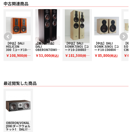
中古関連商品
【中古】DALI
【展示処分品】
【中古】DALI
【中古】DALI
【中古
HELICON
DALI
SONIK7(NO)【コ
SONIK 3(NO)【コ
SONI
300【コード10-
OBERON7(DW)
ード10-100803】
ード10-100804】
CINE
100811】ブック
【コードW-
フロア型スピーカ
ブックシェルフス
ード10
￥108,900
￥53,000
￥181,500
￥85,800
￥61
(税
(税込)
(税
(税込)
シェルフスピーカ
OBERON7DW】
ー(ペア)
ピーカー(ペア)
セン
ー(ペア)
フロア型スピーカ
ー
込)
込)
ー（ペア）
最近閲覧した商品
OBERON/VOKAL
[DW:ダークウォル
ナット] DALI [ダ