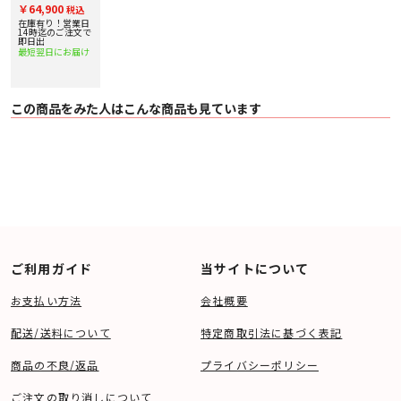
リ] センタース
￥64,900
税込
ピーカー
在庫有り！営業日
14時迄のご注文で
即日出
最短翌日にお届け
この商品をみた人はこんな商品も見ています
ご利用ガイド
当サイトについて
お支払い方法
会社概要
配送/送料について
特定商取引法に基づく表記
商品の不良/返品
プライバシーポリシー
ご注文の取り消しについて