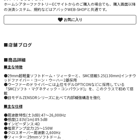
ホームシアターファクトリーECサイトからのご購入の場合でも、購入画面以降
の決済システム、規約などはアバックWEB-SHOPと共通です。
お気に入り
■店舗ブログ
■︎商品詳細
■主な特徴
●29mm超軽量ソフトドーム・ツィーターと、SMC搭載5.25(130mm)インチウ
ッドファイバー・コーン・ウーハー2基採用
●ウーファーのドライバーには上位モデルOPTICONなどに採用している
「SMC(ソフト・マグネティック・コンパウンド)」を、このクラスで初めて搭
載
●旧モデルZENSORシリーズに比べて内部補強構造を強化
■主な仕様
●周波数特性(±3dB):47～26,000Hz
●感度(2.83V/1m):89.5dB
●インピーダンス:4Ω
●推奨アンプ出力:25～150W
●クロスオーバー周波数:2,600Hz
●ツィーター:29mmソフトドーム