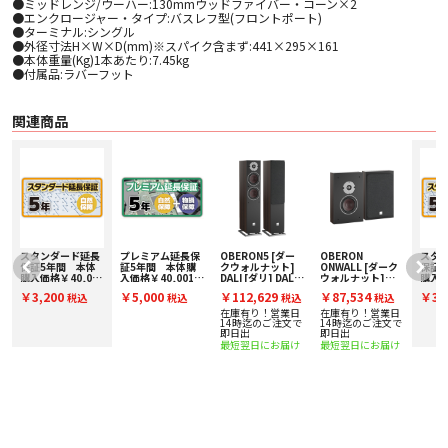
●ミッドレンジ/ウーハー:130mmウッドファイバー・コーン×2
●エンクロージャー・タイプ:バスレフ型(フロントポート)
●ターミナル:シングル
●外径寸法H×W×D(mm)※スパイク含まず:441×295×161
●本体重量(Kg)1本あたり:7.45kg
●付属品:ラバーフット
関連商品
スタンダード延長
プレミアム延長保
OBERON5 [ダー
OBERON
スタ
保証5年間 本体
証5年間 本体購
クウォルナット]
ONWALL [ダーク
保証
購入価格￥40,001
入価格￥40,001～
DALI [ダリ] DALI
ウォルナット]
購入価
～￥50,000(税
￥50,000(税込)
[ダリ] トールボー
DALI [ダリ] オン
～￥50
￥3,200
￥5,000
￥112,629
￥87,534
￥3,
税込
税込
税込
税込
込) SE50000
PE50000
イスピーカー [ペ
ウォールスピーカ
込) S
査
ア] 下取り査定額
ー [ペア] 下取り査
在庫有り！営業日
在庫有り！営業日
実
20%アップ実施
定額20%アップ実
で
14時迄のご注文で
14時迄のご注文で
中！
即日出
施中！
即日出
最短翌日にお届け
最短翌日にお届け