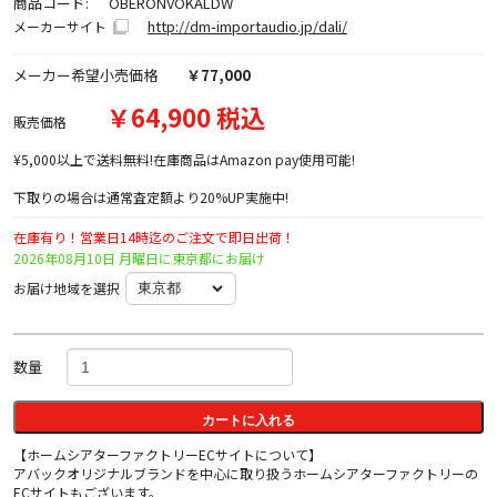
商品コード:
OBERONVOKALDW
http://dm-importaudio.jp/dali/
メーカーサイト
メーカー希望小売価格
￥77,000
￥64,900 税込
販売価格
¥5,000以上で送料無料!在庫商品はAmazon pay使用可能!
下取りの場合は通常査定額より20%UP実施中!
在庫有り！営業日14時迄のご注文で即日出荷！
2026年08月10日 月曜日に東京都にお届け
お届け地域を選択
数量
カートに入れる
【ホームシアターファクトリーECサイトについて】
アバックオリジナルブランドを中心に取り扱うホームシアターファクトリーの
ECサイトもございます。