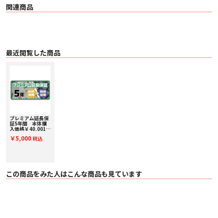
関連商品
最近閲覧した商品
プレミアム延長保
証5年間 本体購
入価格￥40,001～
￥50,000(税込)
￥5,000
税込
PE50000
この商品をみた人はこんな商品も見ています