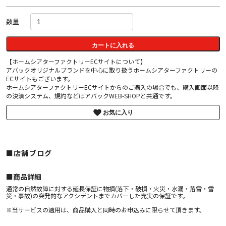
数量
カートに入れる
【ホームシアターファクトリーECサイトについて】
アバックオリジナルブランドを中心に取り扱うホームシアターファクトリーの
ECサイトもございます。
ホームシアターファクトリーECサイトからのご購入の場合でも、購入画面以降
の決済システム、規約などはアバックWEB-SHOPと共通です。
お気に入り
■店舗ブログ
■︎商品詳細
通常の自然故障に対する延長保証に物損(落下・破損・火災・水漏・落雷・雪
災・事故)の突発的なアクシデントまでカバーした充実の保証です。
※当サービスの適用は、商品購入と同時のお申込みに限らせて頂きます。