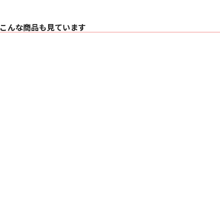
の下に配置した速度
度を保つようモータ
来の音を忠実に再現
こんな商品も見ています
MMカートリッジ対
MMカートリッジに
アンプやミニコンポな
PHONO入力端子
い。フォノイコライ
（※DP-300比）
高音質化を図ってい
レコードジャケット
レコードの再生中に
す。また、レコード
■ 主な仕様
【ターンテーブル部
駆動方式 ベルトドラ
モーター DCサーボ
回転速度 33- 1/3、4
ワウ・フラッター 0.1 
S/N比 62 dB
【トーンアーム部】
トーンアーム スタテ