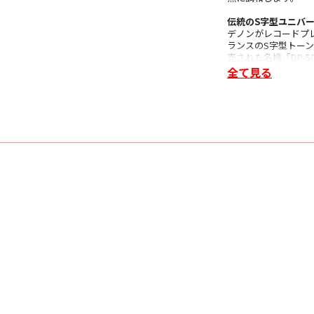
伝統のS字型ユニバ
デノンがレコードプ
ランスのS字型トーンア
売された名機「DP-
ドバイスを受けなが
全て見る
ドの音溝をより正確
ヘッドシェルは交換
放送局用カートリッジ
ートリッジを使って
あらかじめヘッドシ
レコード再生を楽し
オートリフトアップ
レコードの再生が終
転を停止します。レ
ッジを痛めることが
アームリフターをモ
対する悪影響は一切
33- 1/3、45、78
ターンテーブルの回転数
く、稀少なSP盤も
ターンテーブルの回
アルミダイキャスト