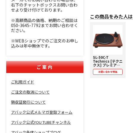
右下のチャットボックスお問い合わ
せより受け付けております。
この商品をみた人は
※高額商品の価格、納期のご相談は
050-3645-7792までお問い合わせく
ださい。
※WEBショップでのご注文のお申し
込みは年中無休です。
SL-50C-T
Technics [テクニ
クス] プレミアム
ご案内
クラス ダイレクト
ドライブターンテ
お問い合わせ特価
ーブルシステム ア
ナログプレーヤー
ご利用ガイド
下取り査定額20%
アップ実施中！
ご注文の取消について
【価格お問い合わ
せ用】
領収証発行について
アバック公式メルマガ登録フォーム
アバック公式YOU TUBEチャンネル
アバック各店ショップブログ