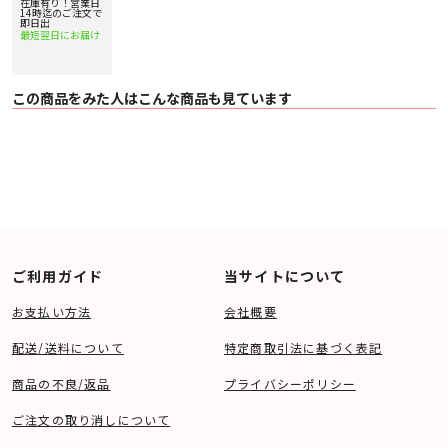
20%アップ実施
在庫有り！営業日
〇 トーンアーム／ダイナミックバランス形
中！
14時迄のご注文で
〇 有効長／195mm
即日出
〇 カートリッジ／MM型
最短翌日にお届け
〇 適正針圧／3.5g
〇 交換針／DSN-84 希望小売価格 4,290円（税込）
〇 デジタル記録媒体／USB （マスストレージクラス）
〇 デジタル記録形式とビットレート／MP3、192kbps
この商品をみた人はこんな商品も見ています
〇 Trans Music Manager（CD-ROM）対応OS／Microsoft Windows
7/Vista/XP/2000（32bit版）
〇 電源／AC100V 50/60Hz
〇 消費電力／10W
〇 外形寸法／W360×H98×D358mm（ダストカバーを閉じた時）、
W360×H415×D363mm（ダストカバーを開けた時）
〇 質量／約3.2kg
〇 付属品／EPアダプタ、Trans Music Manager（CD-ROM）
※ 外付けハードディスクには録音できません。また、PCとの直接接続もでき
ません。
※ 楽曲情報の取得は、全てのレコードに対応しているものではありません。
※ “Trans Music Manager”は、トランステクノロジー株式会社の商標と登録商
ご利用ガイド
当サイトについて
標です。
※ Gracenote および CDDB は、Gracenote社の登録商標です。
お支払い方法
会社概要
DP-200USB 取扱説明書 4.50 MB 11/16/2016
Trans Music Manager for DENON 取扱説明書 4.95 MB 10/31/2010
配送/送料について
特定商取引法に基づく表記
MusiCut™ for Denon ソフトウェア 6.34 MB 07/22/2018
商品の不良/返品
プライバシーポリシー
ご注文の取り消しについて