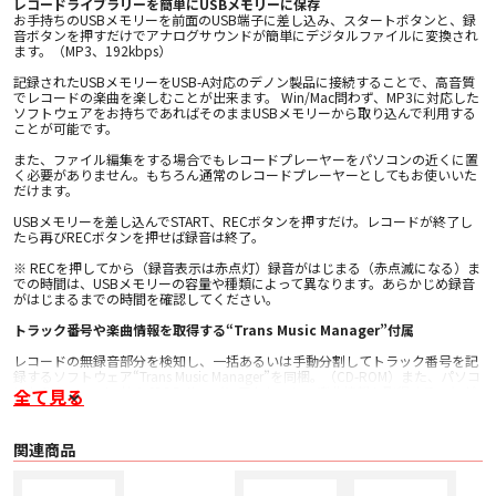
レコードライブラリーを簡単にUSBメモリーに保存
お手持ちのUSBメモリーを前面のUSB端子に差し込み、スタートボタンと、録
音ボタンを押すだけでアナログサウンドが簡単にデジタルファイルに変換され
ます。（MP3、192kbps）
記録されたUSBメモリーをUSB-A対応のデノン製品に接続することで、高音質
でレコードの楽曲を楽しむことが出来ます。 Win/Mac問わず、MP3に対応した
ソフトウェアをお持ちであればそのままUSBメモリーから取り込んで利用する
ことが可能です。
また、ファイル編集をする場合でもレコードプレーヤーをパソコンの近くに置
く必要がありません。もちろん通常のレコードプレーヤーとしてもお使いいた
だけます。
USBメモリーを差し込んでSTART、RECボタンを押すだけ。レコードが終了し
たら再びRECボタンを押せば録音は終了。
※ RECを押してから（録音表示は赤点灯）録音がはじまる（赤点滅になる）ま
での時間は、USBメモリーの容量や種類によって異なります。あらかじめ録音
がはじまるまでの時間を確認してください。
トラック番号や楽曲情報を取得する“Trans Music Manager”付属
レコードの無録音部分を検知し、一括あるいは手動分割してトラック番号を記
録するソフトウェア“Trans Music Manager”を同梱。（CD-ROM）また、パソコ
ンからGracenote 社のCDDB サーバにアクセスし、楽曲情報も取得することが
全て見る
できます。
〇 Trans Music Manager
関連商品
お手持ちのPCにインストールすることで、PC上でファイルの分割・楽曲情報
の取得・ファイル形式の変換などができます。
※Trans Music Manager（CD-ROM）対応OS／Microsoft Windows