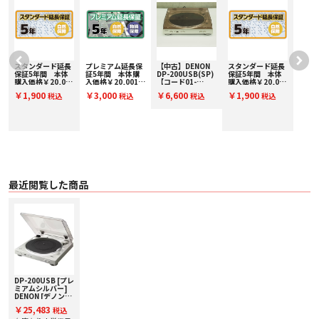
7/Vista/XP/2000（32bit版）
LINE接続のみのミニシステムやラジカセでもレコードをお楽しみいただける
PHONOイコライザー内蔵
（PHONOイコライザーのON、OFF切替え可能）
プレミアムシルバーとブラックの2タイプ MMカートリッジ付
スタンダード延長
プレミアム延長保
【中古】DENON
スタンダード延長
フルオートプレーヤー
保証5年間 本体
証5年間 本体購
DP-200USB(SP)
保証5年間 本体
購入価格￥20,001
入価格￥20,001～
【コード01-
購入価格￥20,001
30cm、17cmのレコードサイズを選択すれば、自動的にアームが移動してレコ
～￥30,000(税込)
￥30,000(税込)
13127】レコード
～￥30,000(税込)
ードを再生します。再生終了後は、アームが元に戻るフルオートシステムで
￥1,900
￥3,000
￥6,600
￥1,900
税込
税込
税込
税込
SE30000
PE30000
プレーヤー
SE30000
す。簡単操作で気軽にレコードの楽曲を楽しめます。
レコードライブラリーを簡単に USB メモリーに保存
スタートボタンと、録音ボタンを押すだけでUSBメモリーにアナログサウンド
が簡単にデジタルファイルに変換されます。ファイル編集の場合でもパソコン
を近くに置く必要がありません。もちろん通常のレコードプレーヤーとしても
お使いいただけます。
MusiCut™ for Denonも利用可能
最近閲覧した商品
USBメモリーに録音したMP3ファイルは、音楽ファイルユーティリティソフト
「MusiCutTM for Denon」で編集を行うことができます。トラック分割は手動
および曲間の無音部分での自動分割に対応。また、楽曲のデータを解析して
Gracenote社の音楽データベースから最適な楽曲情報を取得することができま
す。MusiCutTM for Denonはデノンのウェブサイトからお手持ちのWindowsパ
ソコンにダウンロードしてお使いください。
※ 対応OS：Windows 8、Windows 8.1 および Windows 10
■ 主な仕様
DP-200USB [プレ
〇 駆動方式 ／ベルトドライブ
ミアムシルバー]
〇 回転数／33・1/3、45rpm
DENON [デノン]
〇 ワウ・フラッター／0.15%以下（W.R.M.S）
アナログプレイヤ
￥25,483
税込
〇 ターンテーブル／アルミダイカスト
ー 下取り査定額