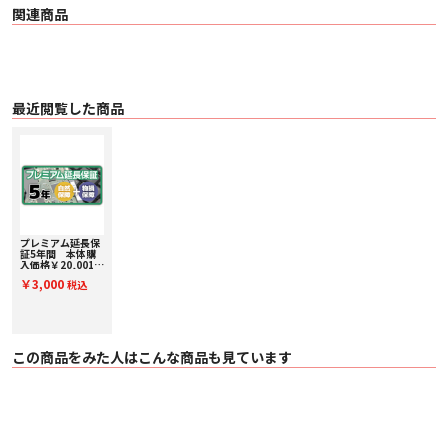
関連商品
最近閲覧した商品
プレミアム延長保
証5年間 本体購
入価格￥20,001～
￥30,000(税込)
￥3,000
税込
PE30000
この商品をみた人はこんな商品も見ています