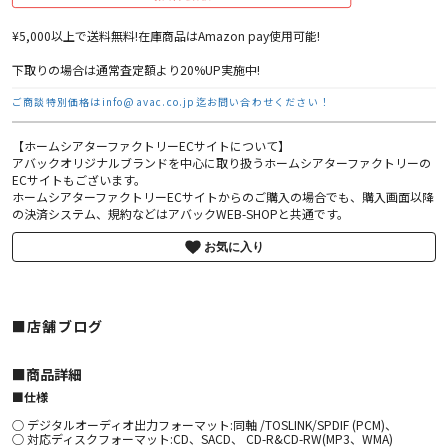
¥5,000以上で送料無料!在庫商品はAmazon pay使用可能!
下取りの場合は通常査定額より20%UP実施中!
ご商談特別価格はinfo@avac.co.jp迄お問い合わせください！
【ホームシアターファクトリーECサイトについて】
アバックオリジナルブランドを中心に取り扱うホームシアターファクトリーの
ECサイトもございます。
ホームシアターファクトリーECサイトからのご購入の場合でも、購入画面以降
の決済システム、規約などはアバックWEB-SHOPと共通です。
お気に入り
■店舗ブログ
■︎商品詳細
■仕様
○ デジタルオーディオ出力フォーマット:同軸 /TOSLINK/SPDIF (PCM)、
○ 対応ディスクフォーマット:CD、SACD、 CD-R&CD-RW(MP3、WMA)