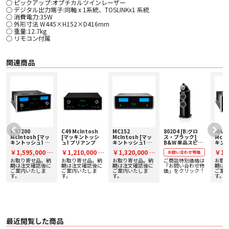
○ ピックアップ:オプチカルツインレーザー
○ デジタル出力端子:同軸 x 1系統、TOSLINKx1 系統
○ 消費電力:35W
○ 外形寸法 W445×H152×D416mm
○ 重量:12.7kg
○ リモコン付属
関連商品
MA7200
C49 McIntosh
MC152
802D4 [B:グロ
MA72
McIntosh [マッ
[マッキントッシ
McIntosh [マッ
ス・ブラック]
McIn
キントッシュ] プ
ュ] プリアンプ
キントッシュ] ス
B&W 単品スピー
キント
い
リメインアンプ 下
テレオパワーアン
カー 【価格お問い
リメイ
￥1,595,000
￥1,210,000
￥1,320,000
￥1,
税
税
税
お問い合わせ特価
取り査定額20%ア
プ 下取り査定額
合わせ用】
取り査
ップ実施中！
20%アップ実施
ップ
お取り寄せ品。納
お取り寄せ品。納
お取り寄せ品。納
ご商談特別価格は
お取
込
込
込
込
中！
期は注文確認後に
期は注文確認後に
期は注文確認後に
「お問い合わせ特
期は
ご案内いたしま
ご案内いたしま
ご案内いたしま
価」をクリック！
ご案
す。
す。
す。
す。
最近閲覧した商品