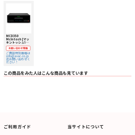
MCD350
McIntosh [マッ
キントッシュ]
SACD/CDプレイ
お問い合わせ特価
ヤー 【価格お問い
合わせ用】
ご商談特別価格は
info@avac.co.jp
迄お問い合わせく
ださい！
この商品をみた人はこんな商品も見ています
ご利用ガイド
当サイトについて