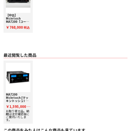
・ Phono(MM):82dB
・ High Level:95dB
・ Power Amp.:113dB
〇 入力インピーダンス 20kΩ(バランス/アンバランス)
【中古】
〇 ダンピングファクター >40
Mcintosh
MA7200【コード
〇 アナログ入力端子
90-02876】プリ
・ High Level 入力:5系統(アンバランス)
￥768,000
税込
メインアンプ
・ 1系統(バランス)
・ Phono(MC):1系統(アンバランス)
・ Phono(MM):1系統(アンバランス)
〇 デジタル入力端子
・ MCT：16bit/44.1kHz(CD)、DSD64(SACD)
・ COAXIAL：24bit/192kHz
最近閲覧した商品
・ OPTICAL：24bit/192kHz
・ USB：32bit/384kHz、DSD256、DXD384kHz
〇 出力端子
・ ヘッドフォン出力:1系統(6.3mm標準)
・ 可変出力:2系統(アンバランス)
〇 ホームシアターパススルー 有り
〇 トーンコントロール Bass/Treble(+/-12dB)
〇 コントロール RS232C コントロール入力 パワーコントロール リアパネルデ
ータポート
リアパネル IR センサー入力
MA7200
〇 スピーカー出力端子 1系統 バインディングポスト
McIntosh [マッ
〇 電源 100V 50/60Hz
キントッシュ] プ
〇 外形寸法 445(W) × 194(H)(脚部含む) × 476(D)mm(突起部含む)
リメインアンプ 下
￥1,595,000
税
取り査定額20%ア
〇 重量 34.1kg
ップ実施中！
お取り寄せ品。納
〇 備考 リモコン付属
込
期は注文確認後に
ご案内いたしま
す。
この商品をみた人はこんな商品も見ています