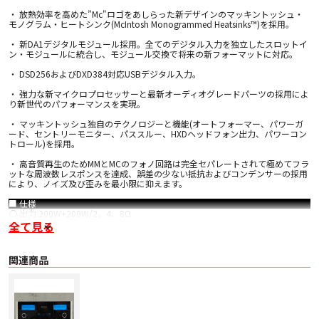
・ 放熱効率を高めた”Mc"ロゴをあしらった新デザインのマッキントッシュ・
モノグラム・ヒートシンク(McIntosh Monogrammed Heatsinks™)を採用。
・ 新DA1デジタルモジュール採用。全てのデジタル入力を独立したスロットイ
ン・モジュールに統合し、モジュール交換で将来の新フォーマットに対応。
・ DSD256およびDXD384対応USBデジタル入力。
・ 強力な新マイクロプロセッサーと最新オーディオグレードパーツの採用によ
り新世代のパフォーマンスを実現。
・ マッキントッシュ独自のテクノロジーと機能(オートフォーマー、パワーガ
ード、セントリーモニター、パススルー、HXDヘッドフォン出力、パワーコン
トロール)を採用。
・ 高音質再生のためMMとMCのフォノ回路は完全セパレートされて極めてフラ
ットな周波数レスポンスを達成、誤差の少ない抵抗およびコンデンサーの採用
により、ノイズ及び歪みを最小限に抑えます。
■ 仕様
〇 出力 200W+200W/2、4、8Ω
〇 周波数特性
全て見る
・ +0,-0.5dB at 20Hz - 20kHz
・ +0,-3dB at 10Hz - 100kHz
〇 全高調波歪率 0.005% max. 20Hz - 20kHz
関連商品
〇 ダイナミックヘッドルーム 2.0dB
〇 入力感度
・ Phono(MC)0.25mV、Phono(MM)2.5mV
・ High Level:500mV/250mV(バランス/アンバランス)Power Amp.:1.4V
〇 SN比
・ Phono(MC):80dB