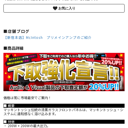
お気に入り
■店舗ブログ
【新宿本店】McIntosh プリメインアンプのご紹介
■︎商品詳細
価格は常に市場最安でご案内！
■ 概要
マッキントッシュ伝統の漆黒ガラスフロントパネルは、マッキントッシュ・シ
ステムに違和感なく溶け込みます。
■ 特徴
・ 200W + 200Wの最大出力。