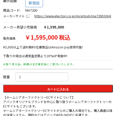
展示店舗:
新宿店
商品コード:
MA7200
https://www.electori.co.jp/mcintosh/ma7200.html
メーカーサイト
メーカー希望小売価格
￥1,595,000
￥1,595,000 税込
販売価格
¥5,000以上で送料無料!在庫商品はAmazon pay使用可能!
下取りの場合は通常査定額より20%UP実施中!
お取り寄せ品。納期は注文確認後にご案内いたします。
数量
カートに入れる
【ホームシアターファクトリーECサイトについて】
アバックオリジナルブランドを中心に取り扱うホームシアターファクトリーの
ECサイトもございます。
ホームシアターファクトリーECサイトからのご購入の場合でも、購入画面以降
の決済システム、規約などはアバックWEB-SHOPと共通です。