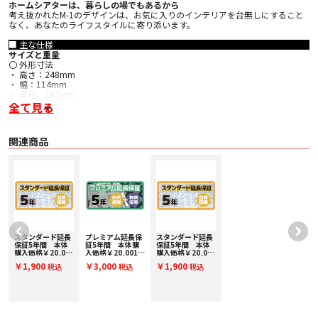
ホームシアターは、暮らしの場でもあるから
考え抜かれたM-1のデザインは、お気に入りのインテリアを台無しにすること
なく、あなたのライフスタイルに寄り添います。
■ 主な仕様
サイズと重量
〇 外形寸法
・ 高さ：248mm
・ 幅：114mm
・ 奥行：162mm
〇 正味重量 2.3kg（テーブルスタンド含む）
全て見る
技術的な詳細
〇 ドライブユニット
・ 1x ø25mm（1インチ）メタルドーム 高周波
関連商品
・ 1x ø100mm （4インチ）グラスファイバー織布コーン バス/ミッドレンジ
〇 感度 85dB spl (2.83V, 1m)
〇 公称インピーダンス 8Ω （最小4Ω）
〇 クロスオーバー頻度 4kHz
〇 推奨アンプ出力 8Ωでクリップしていないプログラムで20W - 100W
仕上げ
〇 キャビネット仕上げ
・ マットブラック
・ マットホワイト
〇 グリル仕上げ
スタンダード延長
プレミアム延長保
スタンダード延長
・ キャビネットに合わせた多孔スチールのマットブラックまたはマットホワイ
保証5年間 本体
証5年間 本体購
保証5年間 本体
～
購入価格￥20,001
入価格￥20,001～
購入価格￥20,001
ト
)
～￥30,000(税込)
￥30,000(税込)
～￥30,000(税込)
￥1,900
￥3,000
￥1,900
税込
税込
税込
SE30000
PE30000
SE30000
取扱説明書 ダウンロード [PDF 2.6MB]