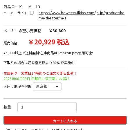
商品コード:
M---1B
https://www.bowerswilkins.com/ja-jp/product/ho
メーカーサイト
me-theater/m-1
メーカー希望小売価格
￥30,800
￥20,929 税込
販売価格
¥5,000以上で送料無料!在庫商品はAmazon pay使用可能!
下取りの場合は通常査定額より20%UP実施中!
在庫有り！営業日14時迄のご注文で即日出荷！
2026年08月09日 日曜日に東京都にお届け
お届け地域を選択
数量
カートに入れる
【ホームシアターファクトリーECサイトについて】