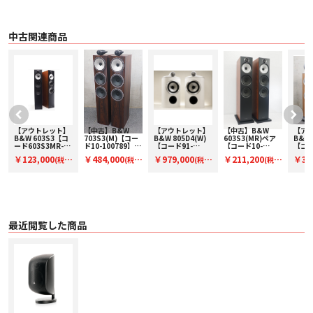
中古関連商品
【アウトレット】
【中古】B&W
【アウトレット】
【中古】B&W
【ア
B&W 603S3【コ
703S3(M)【コー
B&W 805D4(W)
603S3(MR)ペア
B&W 
ッ
ード603S3MR-
ド10-100789】フ
【コード91-
【コード10-
【コー
O】フロア型スピ
ロア型スピーカー
100153】ブック
100609】フロア
100
￥123,000
￥484,000
￥979,000
￥211,200
￥3,6
(税
(税
(税
(税
ーカー(ペアのみ)
(ペア)
シェルフスピーカ
型スピーカー(ペ
型スピ
ー(ペア)
ア)
ア)
込)
込)
込)
込)
込)
最近閲覧した商品