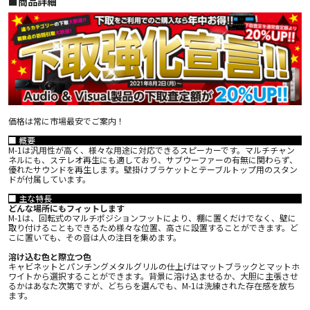
■︎商品詳細
価格は常に市場最安でご案内！
■ 概要
M-1は汎用性が高く、様々な用途に対応できるスピーカーです。マルチチャン
ネルにも、ステレオ再生にも適しており、サブウーファーの有無に関わらず、
優れたサウンドを再生します。壁掛けブラケットとテーブルトップ用のスタン
ドが付属しています。
■ 主な特長
どんな場所にもフィットします
M-1は、回転式のマルチポジションフットにより、棚に置くだけでなく、壁に
取り付けることもできるため様々な位置、高さに設置することができます。ど
こに置いても、その音は人の注目を集めます。
溶け込む色と際立つ色
キャビネットとパンチングメタルグリルの仕上げはマットブラックとマットホ
ワイトから選択することができます。背景に溶け込ませるか、大胆に主張させ
るかはあなた次第ですが、どちらを選んでも、M-1は洗練された存在感を放ち
ます。