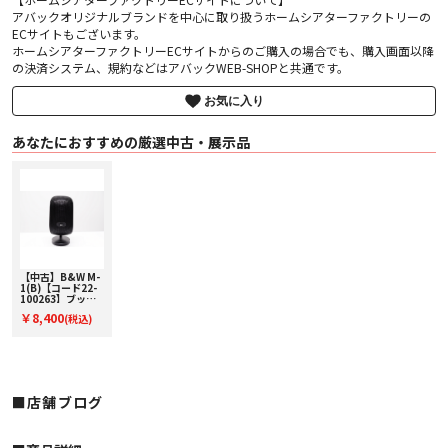
アバックオリジナルブランドを中心に取り扱うホームシアターファクトリーの
ECサイトもございます。
ホームシアターファクトリーECサイトからのご購入の場合でも、購入画面以降
の決済システム、規約などはアバックWEB-SHOPと共通です。
お気に入り
あなたにおすすめの厳選中古・展示品
【中古】B&W M-
1(B)【コード22-
100263】ブック
シェルフスピーカ
￥8,400
(税込)
ー一本
■店舗ブログ