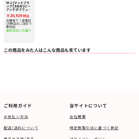
M-1 [マットブラ
ック] B&W [ビー
アンドダブリュ]
サテライトスピー
￥20,929
税込
カー [1台] 下取り
査定額20%アップ
在庫有り！営業日
実施中！
14時迄のご注文で
即日出
最短翌日にお届け
この商品をみた人はこんな商品も見ています
ご利用ガイド
当サイトについて
お支払い方法
会社概要
配送/送料について
特定商取引法に基づく表記
商品の不良/返品
プライバシーポリシー