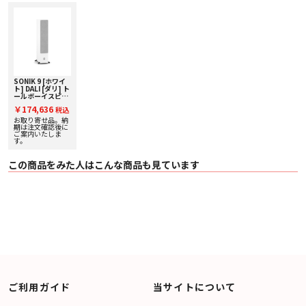
・ 1,126x 318 x 376 mm（グリル、スパイクアウトリガー、スパイク を含
む）
〇 質量 24.6 kg（グリル を含む）
〇 カラー （キャビネット／グリル）
・ BA： ブラック・アッシュ
・ NO ： ナチュラル・オーク
・ WA： ウォルナット
・ W H： ホワイト
〇 付属品 取扱説明書、 保証書、 フロントグリル 、ラバーパッド、ラバーフ
SONIK 9 [ホワイ
ト] DALI [ダリ] ト
ット 、 スパイク、ロックナット、スパイクアウトリガー、スパイクアウトリ
ールボーイスピー
ガー 用ネジ、ツールキット
カー [1台] 下取り
￥174,636
税込
査定額20%アップ
実施中！
お取り寄せ品。納
期は注文確認後に
ご案内いたしま
す。
この商品をみた人はこんな商品も見ています
ご利用ガイド
当サイトについて