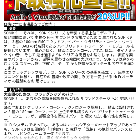
価格は常に市場最安でご案内！
■ 概要
SONIK 9 ― それは、 SONIK シリーズ を牽引する最上位モデルです。
広い空間において 本物の Hi-Fi サウンド を実現するために 生まれた SONIK 9
は、 3 基の 180mm SMC ™ウッドファイバー・ クラリティ・コーン・ ウーフ
ァー と 、 DALI の代名詞である ハイブリッド・ トゥイーター ・モジュール を
搭載しています。 重心が低く、 精密にコントロール された 低音、 ダイナミッ
ク な中音、 そして 透き通るようにクリア な高音をお届けし ます。 繊細な楽
曲のパッセージ から、 部屋を震わせる映画の大迫力まで、 SONIK 9 は息をの
むような スケール感、正確 さ、そして 没入感豊かなディテール で空間を満た
します。
この フラッグシップモデル は、 SONIK シリーズ の基準を確立し 、 圧巻のリ
スニング 体験と、 自宅での 音楽や映画の楽しみ 方を一変させる Hi-Fi オーデ
ィオ の醍醐味をお 届けします。
■ 主な特長
大空間のための、 フラッグシップ のパワー
SONIK 9 は、あなたの 部屋を臨場感あふれる サウンドステージ へと 変貌させ
ます。
SMC ™および クラリティ・コーン・テクノロジー を採用し 、 精密に設計され
た 3 基の 180mm ウーファー と 上位モデル譲りの ハイブリッド・トゥイータ
ー・モジュール が、 部屋全体を満たすパワーと 極めて広い指向性を実現しま
す。
Hi -Fi システム であっても、 あるいは ホームシアター のセットアップであって
も、 SONIK 9 は圧倒的な「 力強さ」と 究極の「 洗練」 の絶妙なバランス に
より、 リビングルーム を一変させます。
インパクト をもたらす、 深く ダイナミック な低音