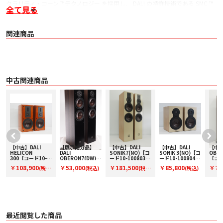
クラリティ・コーン ™テクノロジー を採用し、 DALI の特許技術である SMC ™
全て見る
磁器回路によって 駆動される SONIK 9 の 3 基の 180mm ウーファー は、 深
く、かつ 解像度の高い低音をもたらします。
爆発音はより 強烈に、 リズム はより ドライブ 感を増し、 コントロール され
た 低音域は新たな ディテール を明らかにします。
関連商品
映画のサウンドトラック から ライブコンサート まで、 SONIK9 は「 耳で聴
き、 体で感じる」 確かなインパクト をお 約束します。
あらゆる ディテール を描き 出す、 クリスタル・クリア な高音
SONIK 9 には、 広い指向性と 驚くべき 透明度を兼ね備えた、 DALI の代名詞と
も 言える ハイブリッド・ トゥイーター ・モジュール が搭載されています。
微かなスタジオエフェクト から 煌めくような 弦楽器の響きまで、あらゆる ニ
中古関連商品
ュアンス を透明感と 正確さをもって 再現します。
大音量時であっても、 高音はクリーン で開放的、 そして ナチュラル に響き、
音楽や映画のディテール を美しく 描き出します。
■ 主な仕様
〇 再生周波数範囲 34 Hz – 30 kHz （ ±3 dB ）
〇 感度 90 dB（ 2.83 V / 1 m）
〇 公称インピーダンス 4 Ω
〇 推奨アンプ 出力 50 - 300 W
〇 クロスオーバー 方式 2-1/2 + 1/2 ウェイ
【中古】DALI
【展示処分品】
【中古】DALI
【中古】DALI
【中古
〇 クロスオーバー 周波数 400 / 2,100 / 14,000 Hz
HELICON
DALI
SONIK7(NO)【コ
SONIK 3(NO)【コ
OBER
〇 トゥイーター
300【コード10-
OBERON7(DW)
ード10-100803】
ード10-100804】
【コー
・ 17× 45 mm プレーナー 型トゥイーター
ッ
100811】ブック
【コードW-
フロア型スピーカ
ブックシェルフス
100
￥108,900
￥53,000
￥181,500
￥85,800
￥77
(税
(税込)
(税
(税込)
シェルフスピーカ
OBERON7DW】
ー(ペア)
ピーカー(ペア)
型スピ
・ 29 mm L ow Loss ソフトドーム ・ トゥイーター
ー(ペア)
フロア型スピーカ
ア)
〇 ミッドレンジ／ウーファー 180 mm SMC ウッドファイバー ・クラリティ
込)
込)
ー（ペア）
・ コーン・ ドライバー × 3
〇 エンクロージャー・タイプ バスレフ 型
〇 バスレフチューニング 周波数 35 Hz
〇 ターミナル シングル ワイヤリング
〇 外形寸法（ H x W x D ）
最近閲覧した商品
・ 1,100 x 214 x 376 mm（ グリル を含む）