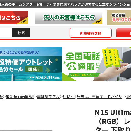
最大級のホームシアター&オーディオ専門店
アバックが運営する公式オンラインショ
新規会員登録
販
最新特価品情報!!
高輝度モデル
用途別 [短焦点、高輝度、モバイル]
J
＞
＞
＞
＞
N1S Ulti
（RGB）
ター 下取