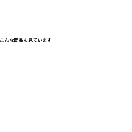
〇 出力：3.5mm ヘ
〇 Wi-Fi：Wi-Fi 6
〇 Bluetooth：Blu
〇 騒音：26db以下
〇 消費電力：240W
〇 バッテリー：無し
〇 電源：AC100-240V
〇 光源寿命：3000
こんな商品も見ています
〇 本体サイズ：241x2
〇 重さ：約4.5kg
〇 同梱物：プロジ
ド、電源ケーブル一式
〇 メーカー保証期間
※記載されている全て
性能や数値は、生産
ることがあります。