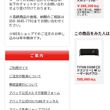
（RGB）レーザー
右下のチャットボックスお問い合わ
￥268,200
搭載ジンバル一体
税込
せより受け付けております。
型 プロジェクター
お取り寄せ品。納期は
注文確認後にご案内い
下取り査定額20%
たします。
アップ実施中！
※高額商品の価格、納期のご相談は
050-3645-7792までお問い合わせく
ださい。
この商品をみた人は
※WEBショップでのご注文のお申し
込みは年中無休です。
ご案内
TITAN XGIMI [エ
ご利用ガイド
クスジミー] 4K レ
ーザーDLPプロジ
ご注文の取消について
ェクター 下取り査
588,060
定額20%アップ実
税込
施中！
領収証発行について
アバック公式メルマガ登録フォーム
アバック公式YOU TUBEチャンネル
アバック各店ショップブログ