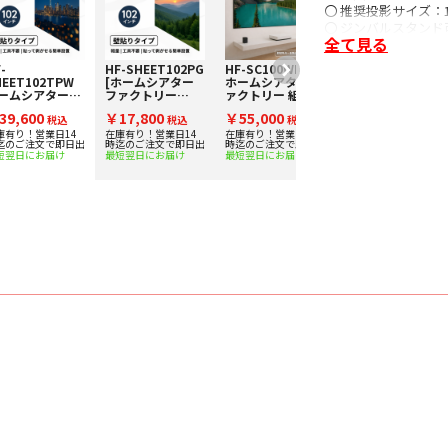
〇 推奨投影サイズ：10
〇 ジンバルスタンド可
全て見る
〇 オートフォーカス
〇 シームレス自動台
-
HF-SHEET102PG
HF-SC100WHGP
〇 障害物回避：〇
HEET102TPW
[ホームシアター
ホームシアターフ
〇 スクリーン補正：
ームシアターフ
ファクトリー
ァクトリー 組み立
クトリー シート
produced by
て式パネルスクリ
〇 明るさ自動調整：
39,600
￥17,800
￥55,000
イプ102インチ
税込
avac] スタンド不
税込
ーン
税込
〇 壁色自動適応機能
画質スクリーン
要のシートタイプ
庫有り！営業日14
在庫有り！営業日14
在庫有り！営業日14
迄のご注文で即日出
時迄のご注文で即日出
時迄のご注文で即日出
〇 3D：アクティブ
貼って剥がせる
102インチ高画質
短翌日にお届け
最短翌日にお届け
最短翌日にお届け
イプ]
スクリーン
〇 台形補正角度：垂
〇 ズーム：デジタル
〇 投影方法：フロ
〇 水平設置時のオフ
Audio
〇 スピーカー：10W 
〇 その他音響：Dolb
System
〇 CPU：Arm Cortex-
〇 GPU：Mali G52 MC
〇 RAM：2GB
〇 ストレージ：32G
〇 搭載OS：Google 
〇 ミラーリング：Chrome
〇 その他：スリー
Others
〇 入力：DCx1、HDMI2