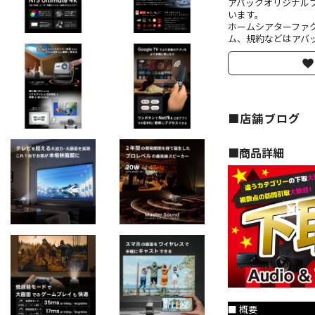
アバックオリジナル
います。
ホームシアターファ
ム、規約などはアバッ
■店舗ブログ
■︎商品詳細
■ 概要