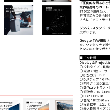
「圧倒的な明るさと
業界最高峰のRGBレ
BT.2020規格を超
鮮明で深みのある映
さらに「ソフトモー
ジンバルスタンド一
広がります。
Google TVが搭載
さ
を、ワンタッチで操
あなたの想像を超え
■ 主な仕様
Display & Projecti
〇 投影タイプ：長焦
〇 光源：3色レーザ
〇 投影方式：DLP
〇 DLPチップ：0.4
〇 明るさ：3300IS
〇 静的コントラスト比：
〇 解像度：4K（3840 
〇 HDR：HDR10
〇 色域：BT.2020 are
〇 投影倍率：1.2:1（
〇 最大投影サイズ：1