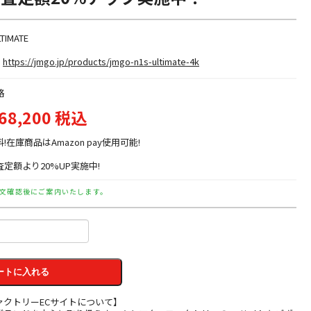
TIMATE
https://jmgo.jp/products/jmgo-n1s-ultimate-4k
格
68,200 税込
料!在庫商品はAmazon pay使用可能!
定額より20%UP実施中!
文確認後にご案内いたします。
ートに入れる
ァクトリーECサイトについて】