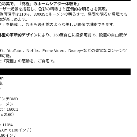
色彩美で、『究極』のホームシアター体験を」
ーザー光源
を搭載し、色彩の精緻さと圧倒的な明るさを実現。
え、色再現率は110%、3300ISOルーメンの明るさで、昼間の明るい環境でも
像が楽しめます。
ド」を搭載し、邦画も映画館のような美しい映像で堪能できます。
体型の革新的デザイン
により、360度自在に投影可能で、設置の自由度が
れ、YouTube、Netflix、Prime Video、Disney+などの豊富なコンテンツ
作可能。
た『究極』の感動を、ご自宅で。
on
点
ー
7インチDMD
Oルーメン
1600:1
x 2160）
a 110%
2.6mで100インチ）
80インチ