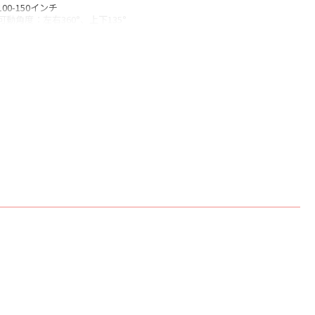
0-150インチ
動角度：左右360°、上下135°
：〇
形補正：〇
〇
〇
：〇
シャッター方式、左右、上下、ブルーレイに対応
直水平（±45°）に対応
ズーム
ント、リア、シーリング
セット値：0cm
× 2基
y Audio（デジタル、デジタルプラスに対応）、DTS HD
A55 1.5GHz MT9629
1 550MHz
B
TV
cast built-in
プからの高速復帰、視力保護機能、ジンバル一体型リアルタイム映像補正
.1x1、HDMI2.1(eARC)x1、USBx1