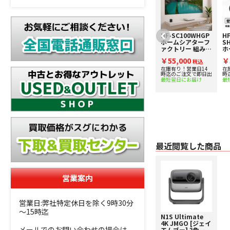
HF-SHEET102PG
HF-SC100WHGP
HF
[ホームシアター
ホームシアターフ
S
ファクトリー
ァクトリー 組み立
ホ
produced by
て式パネルスクリ
ァ
￥17,800
￥55,000
￥
avac] スタンド不
税込
ーン
税込
タ
要のシートタイプ
高
在庫有り！営業日14
在庫有り！営業日14
在
時迄のご注文で即日出
時迄のご注文で即日出
時
102インチ高画質
[
最短翌日にお届け
最短翌日にお届け
最
スクリーン
タ
最近閲覧した商品
営業案内
営業日:弊社特定休日を除く9時30分
～15時迄
N1S Ultimate
4K JMGO [ジェイ
メールでのお問い合わせの場合は、
エムゴー] 3色