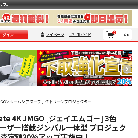
ップ。
0
マイページ
ご利用ガイド
￥0
ログイン
MGO
ホームシアターファクトリー
プロジェクター
＞
＞
mate 4K JMGO [ジェイエムゴー] 3色
レーザー搭載ジンバル一体型 プロジェク
り査定額20%アップ実施中！