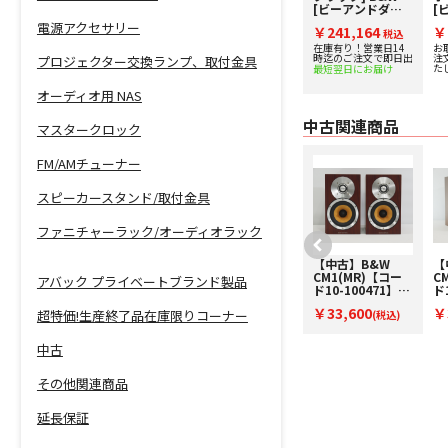
ンドダブリュ] ス
[ビーアンドダブ
[
ピーカースタンド
リュ] ブックシェ
リ
電源アクセサリー
￥103,356
￥241,164
￥
[ペア]
税込
ルフスピーカー
税込
ル
[ペア] 下取り査定
[
在庫有り！営業日14
在庫有り！営業日14
お
時迄のご注文で即日出
時迄のご注文で即日出
注
プロジェクター交換ランプ、取付金具
額20%アップ実施
額
た
最短翌日にお届け
最短翌日にお届け
中！
中
オーディオ用 NAS
中古関連商品
マスタークロック
FM/AMチューナー
スピーカースタンド/取付金具
ファニチャーラック/オーディオラック
【中古】B&W
【中古】B&W
【
686(MR)【コード
CM1(MR)【コー
C
アバック プライベートブランド製品
10-100724】ブッ
ド10-100471】ブ
ド
クシェルフスピー
ックシェルフスピ
ッ
￥29,000
￥33,600
￥
超特価!生産終了品在庫限りコーナー
カー(ペア)
(税込)
ーカー(ペア)
(税込)
ー
中古
その他関連商品
延長保証