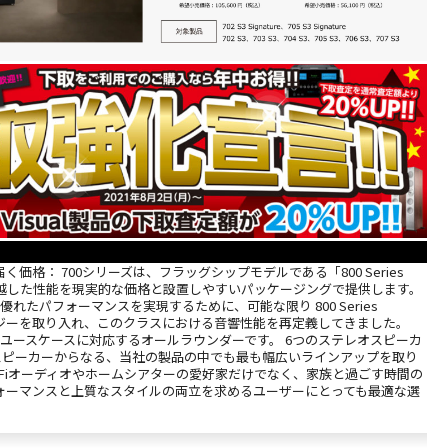
価格： 700シリーズは、フラッグシップモデルである「800 Series
の卓越した性能を現実的な価格と設置しやすいパッケージングで提供します。
優れたパフォーマンスを実現するために、可能な限り 800 Series
ノロジーを取り入れ、このクラスにおける音響性能を再定義してきました。
なユースケースに対応するオールラウンダーです。 6つのステレオスピーカ
ースピーカーからなる、当社の製品の中でも最も幅広いラインアップを取り
i-Fiオーディオやホームシアターの愛好家だけでなく、家族と過ごす時間の
ォーマンスと上質なスタイルの両立を求めるユーザーにとっても最適な選
。