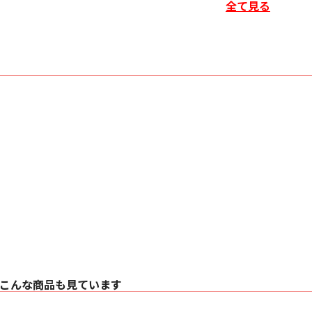
全て見る
• カーブしたフロン
• ポッドに収められ
• スリム化されたエ
• アルミ削り出しの
• トゥイーター・オン・
• 改良された2点デ
• バイオミメティッ
• コンティニュアム
• エアロフォイル・
• 改良された台座（
• 下向きのバスレフポー
• 改良されたスピー
• アップグレードさ
• 新デザインのグリ
• カラーバリエーシ
ト、 モカウッド（新
■ 仕様
〇 技術的特徴
・ デカップリング
・ Continuum™コー
・ Flowport™
〇 仕様 2ウェイ・バ
こんな商品も見ています
〇 ドライブ・ユニッ
・ 25mm デカッ
・ 165mm コンテ