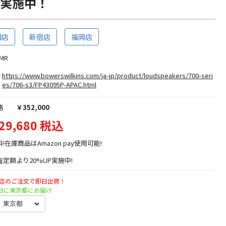
プ実施中！
田店
新宿店
福岡店
3MR
https://www.bowerswilkins.com/ja-jp/product/loudspeakers/700-seri
es/706-s3/FP43095P-APAC.html
格
￥352,000
29,680 税込
料!在庫商品はAmazon pay使用可能!
定額より20%UP実施中!
時迄のご注文で即日出荷！
月曜日に東京都にお届け