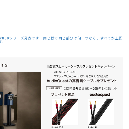
[ビーアンドダブ
リュ] ブックシェ
￥241,164
ルフスピーカー
税込
[ペア] 下取り査定
在庫有り！営業日14
時迄のご注文で即日出
額20%アップ実施
最短翌日にお届け
中！
EW800シリーズ発表です！同じ様で同じ部分は何一つなく、すべてが上回
す。
【アウトレット】
【中古】B&W
【中古】B&W
【中古】B&W
B&W 802D4(WN)
603S3(MR)ペア
CM9(B)【コード
1(B)【コード
【コード91-
【コード10-
10-100237】フロ
100263】
100152】フロア
100739】フロア
ア型スピーカー
シェルフス
￥3,696,000
￥217,800
￥149,600
￥8,400
型スピーカー(ペ
(税
型スピーカー(ペ
(税込)
(ペア)
(税込)
ー一本
(税
ア)
ア)
込)