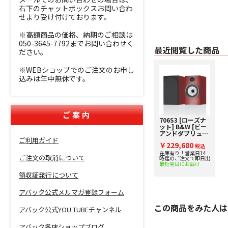
右下のチャットボックスお問い合わ
せより受け付けております。
※高額商品の価格、納期のご相談は
050-3645-7792までお問い合わせく
最近閲覧した商品
ださい。
※WEBショップでのご注文のお申し
込みは年中無休です。
ご案内
706S3 [ローズナ
ット] B&W [ビー
アンドダブリュ]
ご利用ガイド
ブックシェルフス
￥229,680
ピーカー [ペア] 下
税込
取り査定額20%ア
在庫有り！営業日14
ご注文の取消について
時迄のご注文で即日出
ップ実施中！
最短翌日にお届け
領収証発行について
アバック公式メルマガ登録フォーム
この商品をみた人は
アバック公式YOU TUBEチャンネル
アバック各店ショップブログ