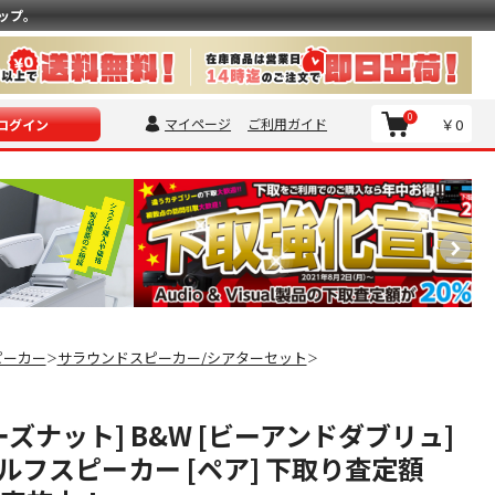
ップ。
0
マイページ
ご利用ガイド
￥0
ログイン
ピーカー
サラウンドスピーカー/シアターセット
＞
＞
[ローズナット] B&W [ビーアンドダブリュ]
ルフスピーカー [ペア] 下取り査定額