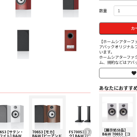
数量
カ
【ホームシアターフ
アバックオリジナル
います。
ホームシアターファ
ム、規約などはアバッ
あなたにおすす
【展示処分品】
06S3 [サテン・
706S3 [モカ]
FS700S3 [ブラッ
FS700S3 [シルバ
B&W 706S3【コ
ワイト] B&W
B&W [ビーアンド
ク] B&W [ビーア
ー] B&W [ビーア