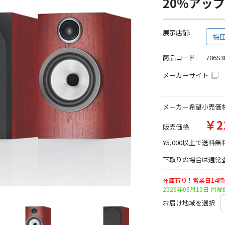
20%アッ
展示店舗:
梅
商品コード:
706S
メーカーサイト
メーカー希望小売価
￥2
販売価格
¥5,000以上で送料無
下取りの場合は通常査
在庫有り！営業日14
2026年08月10日 
お届け地域を選択