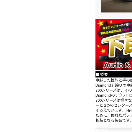
■ 概要
卓越した性能と手の届く
Diamond」譲り
700シリーズは、その
Diamondのテク
700シリーズは様々
ーと 2つのセンタ
そろえています。 H
ために、優れたパフ
択肢となる製品です
■ 特長