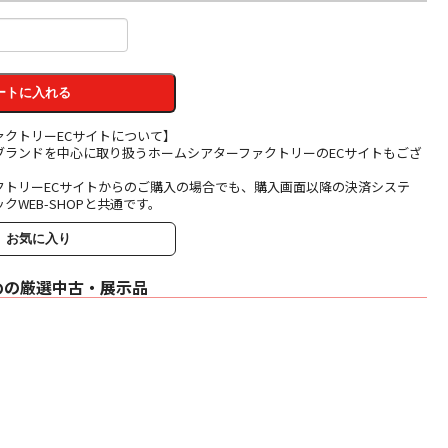
ートに入れる
ァクトリーECサイトについて】
ブランドを中心に取り扱うホームシアターファクトリーのECサイトもござ
クトリーECサイトからのご購入の場合でも、購入画面以降の決済システ
クWEB-SHOPと共通です。
お気に入り
めの厳選中古・展示品
706S3 [グロス・
ブラック] B&W