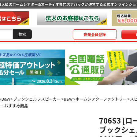
最大級のホームシアター&オーディオ専門店
アバックが運営する公式オンラインショ
新規会員登録
B&W
ブックシェルフスピーカー
B&W
ホームシアターファクトリー
ス
＞
＞
＞
＞
＞
ー おすすめ商品
706S3 
ブックシェ