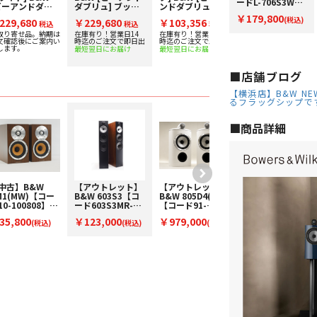
ードL-706S3W】
ビーアンドダブ
ダブリュ] ブック
ンドダブリュ] ス
ンドダブリュ] ス
ブックシェルフス
ュ] ブックシェ
シェルフスピーカ
ピーカースタンド
ピーカースタンド
￥179,800
ピーカー(ペア)
(税込)
229,680
￥229,680
￥103,356
￥103,356
フスピーカー
税込
ー [ペア] 下取り査
税込
[ペア]
税込
[ペア]
税込
ペア] 下取り査定
定額20%アップ実
取り寄せ品。納期は
在庫有り！営業日14
在庫有り！営業日14
在庫有り！営業日14
文確認後にご案内い
時迄のご注文で即日出
時迄のご注文で即日出
時迄のご注文で即日出
20%アップ実施
施中！
します。
最短翌日にお届け
最短翌日にお届け
最短翌日にお届け
！
■店舗ブログ
【横浜店】B&W N
るフラッグシップで
■︎商品詳細
中古】B&W
【アウトレット】
【アウトレット】
【中古】B&W
M1(MW)【コー
B&W 603S3【コ
B&W 805D4(W)
603S3(MR)ペア
10-100808】ブ
ード603S3MR-
【コード91-
【コード10-
クシェルフスピ
O】フロア型スピ
100153】ブック
100609】フロア
35,800
￥123,000
￥979,000
￥211,200
カー(ペア)
(税込)
ーカー(ペアのみ)
(税込)
シェルフスピーカ
(税込)
型スピーカー(ペ
(税込)
ー(ペア)
ア)