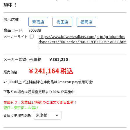
施中！
展示店舗:
新宿店
梅田店
福岡店
商品コード:
706S3B
https://www.bowerswilkins.com/ja-jp/product/lou
メーカーサイト
dspeakers/700-series/706-s3/FP43095P-APAC.htm
l
メーカー希望小売価格
￥368,280
￥241,164 税込
販売価格
¥5,000以上で送料無料!在庫商品はAmazon pay使用可能!
下取りの場合は通常査定額より20%UP実施中!
在庫有り！営業日14時迄のご注文で即日出荷！
翌日に東京都にお届け
お届け地域を選択