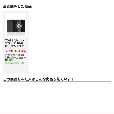
〇 希望小売価格（税込）
最近閲覧した商品
・ 368,280円（1組）グロス・ブラック
・ 352,000円（1組）サテン・ホワイト、モカ、ローズナット
706S3 [グロス・
ブラック] B&W
[ビーアンドダブリ
ュ] ブックシェル
￥241,164
税込
フスピーカー [ペ
ア] 下取り査定額
在庫有り！営業日
20%アップ実施
14時迄のご注文で
中！
即日出
最短翌日にお届け
この商品をみた人はこんな商品も見ています