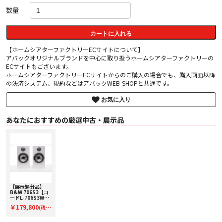
数量
カートに入れる
【ホームシアターファクトリーECサイトについて】
アバックオリジナルブランドを中心に取り扱うホームシアターファクトリーの
ECサイトもございます。
ホームシアターファクトリーECサイトからのご購入の場合でも、購入画面以降
の決済システム、規約などはアバックWEB-SHOPと共通です。
お気に入り
あなたにおすすめの厳選中古・展示品
【展示処分品】
B&W 706S3【コ
ードL-706S3W】
ブックシェルフス
￥179,800
(税
ピーカー(ペア)
込)