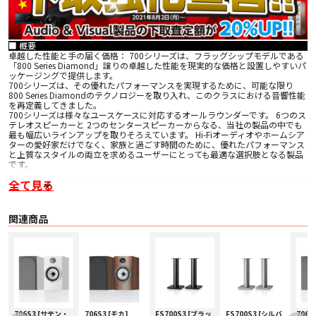
■ 概要
卓越した性能と手の届く価格： 700シリーズは、フラッグシップモデルである
「800 Series Diamond」譲りの卓越した性能を現実的な価格と設置しやすいパ
ッケージングで提供します。
700シリーズは、その優れたパフォーマンスを実現するために、可能な限り
800 Series Diamondのテクノロジーを取り入れ、このクラスにおける音響性能
を再定義してきました。
700シリーズは様々なユースケースに対応するオールラウンダーです。 6つのス
テレオスピーカーと 2つのセンタースピーカーからなる、当社の製品の中でも
最も幅広いラインアップを取りそろえています。 Hi-Fiオーディオやホームシア
ターの愛好家だけでなく、家族と過ごす時間のために、優れたパフォーマンス
と上質なスタイルの両立を求めるユーザーにとっても最適な選択肢となる製品
です。
全て見る
■ 特長
• カーブしたフロントバッフル
• ポッドに収められ、バッフルから突き出たドライバー
• スリム化されたエンクロージャー
関連商品
• アルミ削り出しのソリッドボディ・トゥイーター
• トゥイーター・オン・トップを初採用（703 S3、 HTM71 S3）
• 改良された2点デカップリング・システム
• バイオミメティックサスペンション（フロア型のみ）
• コンティニュアムコーン・ミッドレンジ／ミッドバス
• エアロフォイル・バス・コーン（ペーパースキン）
• 改良された台座（フロア型のみ、本シリーズでは固定が必須）
• 下向きのバスレフポート （702 S3のみ）
• 改良されたスピーカー端子
• アップグレードされた磁気回路、シャーシ、クロスオーバー
706S3 [サテン・
706S3 [モカ]
FS700S3 [ブラッ
FS700S3 [シルバ
706S