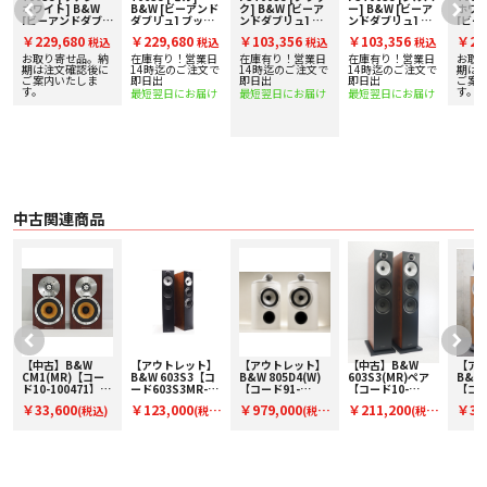
• 新デザインのグリル
ホワイト] B&W
B&W [ビーアンド
ク] B&W [ビーア
ー] B&W [ビーア
ホワイ
[ビーアンドダブリ
ダブリュ] ブック
ンドダブリュ] ス
ンドダブリュ] ス
[ビー
• カラーバリエーション：グロスブラック、ホワイト、ローズナッ
ュ] ブックシェル
シェルフスピーカ
ピーカースタンド
ピーカースタンド
ュ] 
ト、 モカウッド（新色）
￥229,680
￥229,680
￥103,356
￥103,356
￥22
込
税込
税込
税込
税込
フスピーカー [ペ
ー [ペア] 下取り査
[ペア]
[ペア]
フスピ
ア] 下取り査定額
定額20%アップ実
ア] 
お取り寄せ品。納
在庫有り！営業日
在庫有り！営業日
在庫有り！営業日
お取
20%アップ実施
施中！
20%
■ 仕様
で
期は注文確認後に
14時迄のご注文で
14時迄のご注文で
14時迄のご注文で
期は
中！
ご案内いたしま
即日出
即日出
即日出
中！
ご案
〇 技術的特徴
す。
す。
最短翌日にお届け
最短翌日にお届け
最短翌日にお届け
・ デカップリング・カーボンドーム・トゥイーター
・ Continuum™コーン FST™ バス / ミッドレンジ
・ Flowport™
〇 仕様 2ウェイ・バスレフ型
〇 ドライブ・ユニット
・ 25mm デカップリング・カーボンドーム・トゥイーター×1
・ 165mm コンティニュアム・コーン・バス / ミッドレンジ×1
〇 周波数レンジ 45Hz - 33kHz
中古関連商品
〇 周波数レスポンス（基準値に対し+/-3dB）50Hz - 28kHz
〇 感度（軸上1m / 2.83Vrms）88dB
〇 高調波歪率
・ 2次および3次高調波（90dB、軸上 1m）
・ 1%未満（100Hz - 22kHz）
・ 0.5%未満（150Hz - 20kHz）
〇 公称インピーダンス 8Ω（最小 3.7Ω）
〇 推奨アンプ出力 30W - 120W（8Ω、クリップしていない音源で）
〇 最大推奨ケーブルインピーダンス 0.1Ω
〇 外形寸法
【中古】B&W
【アウトレット】
【アウトレット】
【中古】B&W
【ア
・ 高さ：345 mm（キャビネットのみ）
ペ
CM1(MR)【コー
B&W 603S3【コ
B&W 805D4(W)
603S3(MR)ペア
B&W 
・ 幅：192 mm（キャビネットのみ）
ド10-100471】ブ
ード603S3MR-
【コード91-
【コード10-
【コー
ックシェルフスピ
O】フロア型スピ
100153】ブック
100609】フロア
100
・ 奥行：297 mm（キャビネットのみ）/ 334 mm（グリルおよび端子を含
￥33,600
￥123,000
￥979,000
￥211,200
￥3,6
(税込)
(税
(税
(税
ーカー(ペア)
ーカー(ペアのみ)
シェルフスピーカ
型スピーカー(ペ
型スピ
む）
ー(ペア)
ア)
ア)
込)
込)
込)
込)
〇 質量 8.4kg
〇 仕上げ
・ キャビネット：グロス・ブラック/ サテン・ホワイト / モカ / ローズナット
・ グリル：ブラック / グレー（サテン・ホワイトのみ）