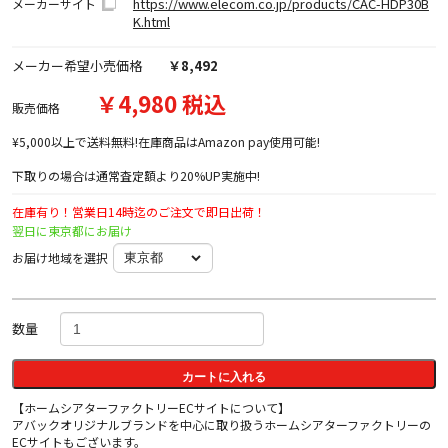
https://www.elecom.co.jp/products/CAC-HDP30B
メーカーサイト
K.html
メーカー希望小売価格
￥8,492
￥4,980 税込
販売価格
¥5,000以上で送料無料!在庫商品はAmazon pay使用可能!
下取りの場合は通常査定額より20%UP実施中!
在庫有り！営業日14時迄のご注文で即日出荷！
翌日に東京都にお届け
お届け地域を選択
数量
カートに入れる
【ホームシアターファクトリーECサイトについて】
アバックオリジナルブランドを中心に取り扱うホームシアターファクトリーの
ECサイトもございます。