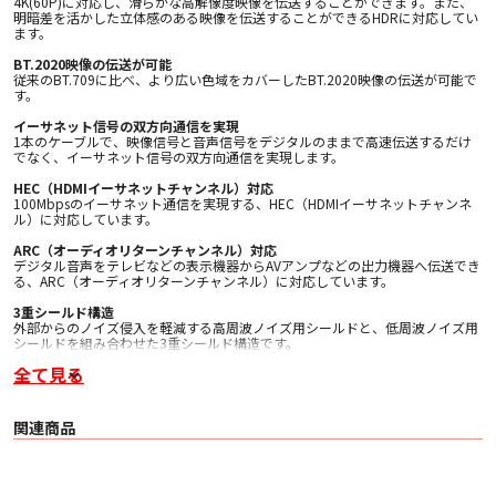
4K(60P)に対応し、滑らかな高解像度映像を伝送することができます。また、
明暗差を活かした立体感のある映像を伝送することができるHDRに対応してい
ます。
BT.2020映像の伝送が可能
従来のBT.709に比べ、より広い色域をカバーしたBT.2020映像の伝送が可能で
す。
イーサネット信号の双方向通信を実現
1本のケーブルで、映像信号と音声信号をデジタルのままで高速伝送するだけ
でなく、イーサネット信号の双方向通信を実現します。
HEC（HDMIイーサネットチャンネル）対応
100Mbpsのイーサネット通信を実現する、HEC（HDMIイーサネットチャンネ
ル）に対応しています。
ARC（オーディオリターンチャンネル）対応
デジタル音声をテレビなどの表示機器からAVアンプなどの出力機器へ伝送でき
る、ARC（オーディオリターンチャンネル）に対応しています。
3重シールド構造
外部からのノイズ侵入を軽減する高周波ノイズ用シールドと、低周波ノイズ用
シールドを組み合わせた3重シールド構造です。
全て見る
金属シェルコネクタ
コネクタ部にはノイズを軽減させる効果のある金属シェルコネクタを採用して
います。
関連商品
金メッキプラグ
サビなどに強く信号劣化を抑える金メッキプラグを採用しています。
EU RoHS指令準拠