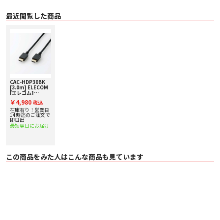
EU RoHS指令とは電気・電子機器に関する特定有害物質の使用制限について
EU(欧州連合)が決めた指令です。
鉛(Pb)、水銀(Hg)、カドミウム(Cd)、六価クロム(Cr6+)、ポリ臭化ビフェニー
最近閲覧した商品
ル(PBB)、ポリ臭化ジフェニルエーテル(PBDE)、フタル酸ビス(2-エチルヘキシ
ル)=(DEHP)、フタル酸ブチルベンジル(BBP)、フタル酸ジブチル(DBP)、フタ
ル酸ジイソブチル(DIBP)の10種類の使用を制限するものです。
■ 仕様
〇 対応機種 HDMI(タイプA・19ピン)側：HDMI入力端子を持つ液晶モニタ、プ
ロジェクター、液晶テレビ等、HDMI(タイプA・19ピン)側：HDMI出力端子を持
つパソコン、AV機器、ゲーム機等
〇 規格 Premium HDMI Cable認証取得済
CAC-HDP30BK
〇 コネクタ形状 HDMI(タイプA・19ピン) - HDMI(タイプA・19ピン)
[3.0m] ELECOM
〇 ケーブルタイプ スタンダード
[エレコム]
〇 伝送速度 18Gbps
4K/60p/18Gbps
￥4,980
税込
対応HDMIケーブ
〇 対応解像度 4K(60p)対応
ル
在庫有り！営業日
〇 シールド方法 3重シールド
14時迄のご注文で
〇 プラグメッキ仕様 金メッキ
即日出
〇 ケーブル長 2.0m
最短翌日にお届け
〇 ケーブル太さ 5.5mm
〇 カラー ブラック
この商品をみた人はこんな商品も見ています