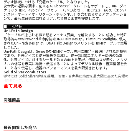
ディオ接続における「究極のケーブル」となりました。
次世代の過酷な要求に応える48Gbpsのデータレートをサポートし、8K、ダイ
ナミックHDR、48bitディープカラー（3×16bit）、HDCP2.3、eARC（エンハ
ンスド・オーディオ・リターン・チャンネル）を含むあらゆるアプリケーショ
ンで、最も生命感に溢れるリアルな音質と画質を提供します。
■ 主な特長
Uni-Path Design
「ケーブルが捻じれる事で起るマイナス要素」を解決することに成功した特許
取得済みのWireworld革命的技術DNA Helix Design。Platinum Starlightに導入
されたUni-Path Designは、DNA Helix DesignのメリットをHDMIケーブルで実現
しました。
Uni-Path Designは、Series 8のHDMIケーブル専用に開発・最適化された新技術
であり、外来ノイズと信号損失を低減し、信号(電磁)エネルギー伝送の効率
化、外来ノイズに対するシールド効果の向上を実現。伝送ロスが無く、オリジ
ナルの信号を忠実に維持・伝送することによってデジタル映像・音声情報を余
すことなく伝送し、機器のパフォーマンスを最大限引き出します。
Solid Silver conductors
導体には Solid Silver導線を採用。映像・音声共に純度を最大限に高めた究極の
HDMIケーブルとなっており、信号の純度を一切損なうことなく伝送します。
Grain Structure
全て見る
一般的な銀や銅など金属の構造はパターンの相違により、製造する際にケーブ
ルの方向性に合った導体構成がなされていません。Wireworldのケーブルは製
造過程で金属の構造を制御するグレイン・オプティマイズド処理を施す事によ
関連商品
り、ケーブルの方向性に沿った導体構成が可能となりハイレベルの忠実性を実
現しています。
Silver-clad Plugs
Silver-cladプラグにより、サウンド特性とイメージ特性を劇的に向上させまし
た。
Elegant carbon fiber Shell
驚異的な剛性と制振性を備えたカーボンファイバー製シェルは、外部ノイズを
最近閲覧した商品
遮断し、端子部の微細な振動をも排除しますハイテクなエレガンスを提供。