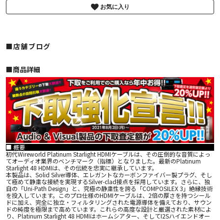
お気に入り
■店舗ブログ
■︎商品詳細
■ 概要
初代Wireworld Platinum Starlight HDMIケーブルは、その圧倒的な音質によっ
てオーディオ業界のベンチマーク（指標）となりました。最新のPlatinum
Starlight 48 HDMIは、その伝統を忠実に継承しています。
本製品は、Solid Silver導体、エレガントなカーボンファイバー製プラグ、そし
て極めて静粛な接続を実現するSilver‑clad接点を採用しています。さらに、独
自の「Uni‑Path Design」と、究極の静粛性を誇る「COMPOSILEX 3」絶縁技術
を投入しています。このプロ仕様のHDMIケーブルは、2倍の厚さを持つシール
ドに加え、完全に独立・フィルタリングされた電源導体を備えており、サウン
ドの純度を極限まで高めています。これらの高度な設計と厳選された素材によ
り、Platinum Starlight 48 HDMIはホームシアター、そしてI2Sハイエンドオー