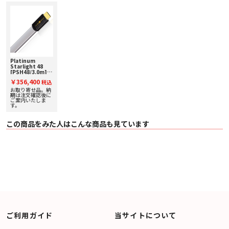
■ 主な仕様
〇 絶縁体：Composilex 3
〇 構造：Uni-Path 100Ω Design
〇 導体：Solid Silver
〇 端子素材：Silver-clad
〇 帯域幅：48Gbps
〇 製品仕様：
・ 8K/60p 36bit (4:4:4)
Platinum
Starlight 48
・ 4K/120p 36bit (4:4:4),
[PSH48/3.0m]
・ 8K/30p 48bit (4:4:4)
Wireworld [ワイ
￥356,400
〇 ケーブル径：約18.0mm × 4.5mm (平型フラット構造)
税込
ヤーワールド] 8K,
〇 シェルサイズ：46 x 20 mm/
10K / 48Gbps
お取り寄せ品。納
HDMI CABLE 下取
期は注文確認後に
〇 厚さ10 mm
り査定額20%アッ
ご案内いたしま
〇 対応：
す。
プ実施中！
・ HDCP2.3, ARC/eARC,HDR, HDR10+, Dynamic HDR
・ DSC（Display Stream Compression）
この商品をみた人はこんな商品も見ています
※HPの写真は実物と多少異なる場合がありますので、お求めの際は店頭でお確
かめ下さい。
※外観・仕様・価格などは予告なく変更する場合がございます。
ご利用ガイド
当サイトについて