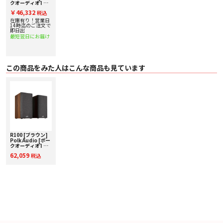
クオーディオ] ブ
ックシェルフスピ
￥46,332
税込
ーカー [ペア] 下取
り査定額20%アッ
在庫有り！営業日
プ実施中！
14時迄のご注文で
即日出
最短翌日にお届け
この商品をみた人はこんな商品も見ています
R100 [ブラウン]
Polk Audio [ポー
クオーディオ] ブ
ックシェルフスピ
62,059
税込
ーカー [ペア] 下取
り査定額20%アッ
プ実施中！