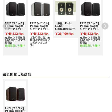
• 音響的な影響を与えず、見た目にもクリーンなマグネットキャッチグリル
• 5年間の製品保証
■ 主な仕様
○ トランスデューサー
・ 1インチ テリレン ドーム トゥイーター
・ 6.5インチ マイカ強化ポリプロピレン ドライバー
ES20 [ブラック]
ES20 [ホワイト]
【中古】Polk
ES20 [ブラック]
○ エンクロージャー形式 リア Power Port
Polk Audio [ポー
Polk Audio [ポー
Audio
Polk Audio [ポー
e
クオーディオ] ブ
クオーディオ] ブ
Signature Elite
クオーディオ] ブ
○ 再生周波数範囲 41Hz - 40kHz
ックシェルフスピ
ックシェルフスピ
ES20/BRN【コー
ックシェルフスピ
○ インピーダンス 4Ω
￥46,332
￥46,332
￥28,400
￥46,332
税込
税込
税込
税込
ーカー [ペア] 下取
ーカー [ペア] 下取
ド01-13237】ブ
ーカー [ペア] 下取
○ 感度 (2.83V/1m) 86dB
り査定額20%アッ
り査定額20%アッ
ックシェルフスピ
り査定額20%アッ
在庫有り！営業日
お取り寄せ品。納
在庫有り！営業日
○ クロスオーバー周波数 2,400Hz
プ実施中！
プ実施中！
ーカー(ペア)
プ実施中！
14時迄のご注文で
期は注文確認後に
14時迄のご注文で
即日出
ご案内いたしま
即日出
○ 接続端子 シングル、金メッキ
す。
最短翌日にお届け
最短翌日にお届け
○ カラー ブラック
○ 外形寸法（W×H×D） 216mm × 375mm × 354mm
○ 質量（1台） 7.7kg
○ 付属品 取扱説明書、 保証書、 グリル（マグネット式）、ラバーパッド
最近閲覧した商品
ES20 [ブラウン]
Polk Audio [ポー