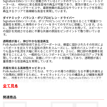
Signature Eliteシリーズに搭載されている1インチのテリレン・ドーム・トゥイ
ーターは、 40kHzに至る超高音域の再生が可能であり、普及が進むハイレゾ対
応ストリーミングサービスや、最新映画の高品位なサウンドトラックを忠実に
再生するクリアで高精細な高音を実現しています。
ダイナミック・バランス・ポリプロピレン・ドライバー
Signature Eliteシリーズは、ポリプロピレンにマイカを加えることで軽量かつ
高剛性を実現した専用のドライバーをすべてのモデルに搭載しています。さら
に、独自のダイナミック・バランス・アレイ・プロセスを用いて、スピーカー
の設計を完成させる前に不要な共振の原因をピンポイントで取り除いていま
す。
透明感が高く、伸びやかな低音再生
Polk Audioの特許技術であるパワーポートは、緻密に設計されたその形状によ
ってポートを出入りする空気の流れをスムーズにし、従来のバスレフポートよ
りも歪みや乱流を大幅に抑えることができます。さらに、開口部の表面積を拡
張することにより、一般的なバスレフポートに比べて約3dBの出力アップを実
現しています。 ES20は、背面にパワーポートを搭載しており、透明感が高く
量感豊かな低音再生を実現しています。
共振を抑える高剛性キャビネット
Polk Audioのエンジニアたちは、サウンドの濁りの原因となる不要な共振をよ
り効果的に排除するために、キャビネットとバッフルの構造および補強を再評
価し、改善を行うために多大な努力を払いました。Signature Eliteシリーズで
は、内部補強の追加、MDF材の厚みアップ、バッフルプレート背面へのガスケ
ット追加など、徹底した振動対策を施すことにより、さらに高剛性かつ音響的
全て見る
に不活性なキャビネットを実現しました。
その他特長
関連商品
• Hi-Res Audio 認証取得
• プリメインアンプでもAVアンプでも鳴らしやすい高感度設計
• 金メッキ接続端子