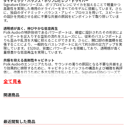
ダイナミック・バランス・ポリプロピレン・ドライバー
Signature Eliteシリーズは、ポリプロピレンにマイカを加えることで軽量かつ
高剛性を実現した専用のドライバーをすべてのモデルに搭載しています。さら
に、独自のダイナミック・バランス・アレイ・プロセスを用いて、スピーカー
の設計を完成させる前に不要な共振の原因をピンポイントで取り除いていま
す。
透明感が高く、伸びやかな低音再生
Polk Audioの特許技術であるパワーポートは、緻密に設計されたその形状によ
ってポートを出入りする空気の流れをスムーズにし、従来のバスレフポートよ
りも歪みや乱流を大幅に抑えることができます。さらに、開口部の表面積を拡
張することにより、一般的なバスレフポートに比べて約3dBの出力アップを実
現しています。 ES20は、背面にパワーポートを搭載しており、透明感が高く
量感豊かな低音再生を実現しています。
共振を抑える高剛性キャビネット
Polk Audioのエンジニアたちは、サウンドの濁りの原因となる不要な共振をよ
り効果的に排除するために、キャビネットとバッフルの構造および補強を再評
価し、改善を行うために多大な努力を払いました。Signature Eliteシリーズで
は、内部補強の追加、MDF材の厚みアップ、バッフルプレート背面へのガスケ
ット追加など、徹底した振動対策を施すことにより、さらに高剛性かつ音響的
全て見る
に不活性なキャビネットを実現しました。
その他特長
関連商品
• Hi-Res Audio 認証取得
• プリメインアンプでもAVアンプでも鳴らしやすい高感度設計
• 金メッキ接続端子
• 音響的な影響を与えず、見た目にもクリーンなマグネットキャッチグリル
• 5年間の製品保証
■ 主な仕様
最近閲覧した商品
○ トランスデューサー