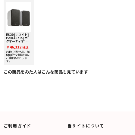
・ 1インチ テリレン ドーム トゥイーター
・ 6.5インチ マイカ強化ポリプロピレン ドライバー
○ エンクロージャー形式 リア Power Port
○ 再生周波数範囲 41Hz - 40kHz
○ インピーダンス 4Ω
○ 感度 (2.83V/1m) 86dB
○ クロスオーバー周波数 2,400Hz
○ 接続端子 シングル、金メッキ
○ カラー ブラック
ES20 [ホワイト]
Polk Audio [ポー
○ 外形寸法（W×H×D） 216mm × 375mm × 354mm
クオーディオ] ブ
○ 質量（1台） 7.7kg
ックシェルフスピ
￥46,332
○ 付属品 取扱説明書、 保証書、 グリル（マグネット式）、ラバーパッド
税込
ーカー [ペア] 下取
り査定額20%アッ
お取り寄せ品。納
プ実施中！
期は注文確認後に
ご案内いたしま
す。
この商品をみた人はこんな商品も見ています
ご利用ガイド
当サイトについて