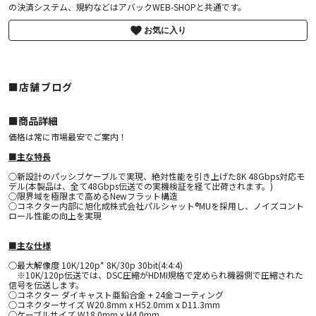
の決済システム、規約などはアバックWEB-SHOPと共通です。
お気に入り
■店舗ブログ
■︎商品詳細
価格は常に市場最安でご案内！
■主な特長
○新設計のパッシブケーブルで実現、絶対性能を引き上げた8K 48Gbps対応モ
デル(本製品は、全て48Gbps伝送での実機検証を経て出荷されます。)
○限界域を極限まで高めるNewフラット構造
○コネクター内部に旭化成株式会社パルシャット®MUを採用し、ノイズコント
ロール性能の向上を実現
■主な仕様
○最大解像度 10K/120p* 8K/30p 30bit(4:4:4)
※10K/120p伝送では、DSC圧縮がHDMI規格で定められ機器側で圧縮された
信号を伝送します。
○コネクター ダイキャスト亜鉛合金 + 24金コーティング
○コネクターサイズ W20.8mm x H52.0mm x D11.3mm
○ケーブルサイズ W18.0mm x H4.0mm