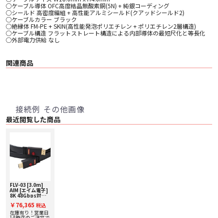
○ケーブル導体 OFC高度結晶無酸素銅(5N) + 純銀コーディング
○シールド 高密度編組 + 高性能アルミシールド(クアッドシールド2)
○ケーブルカラー ブラック
○絶縁体 FM-PE + SKIN(高性能発泡ポリエチレン + ポリエチレン2層構造)
○ケーブル構造 フラットストレート構造による内部導体の最短尺化と等長化
○外部電力供給 なし
関連商品
接続例 その他画像
最近閲覧した商品
FLV-03 [3.0m]
AIM [エイム電子]
8K 48Gbps対応
HDMIケーブル
￥76,365
税込
在庫有り！営業日
14時迄のご注文で