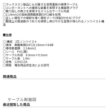
○ラックスマン製品にも付属する⾳質重視の標準ケーブル
○コンポーネントへの確実な装着を実現する機器側プラグ
○取り回しの良さを実現するスリムなケーブル外⽪
○2.14mm2の⾼純度無酸素銅(OFC)線を採⽤
○正しい極性での接続を導く極性マーク(突起)付きACプラグ
○聴感上の周波数のうねりを排除し伸びやかな⾳質が得られるノンツイスト構
造
■仕様
○ 構成 2芯ノンツイスト
○導体 無酸素銅(OFC)0.18mm×84本
○導体断面積 2.14mm2
○シース PVC(黒)
○ケーブル外径 6.0mm×9.5mm
○ケーブル長 1.8m
○定格 125V/15A
○規格 電気用品安全法による認可
関連商品
ケーブル断面図
最近閲覧した商品