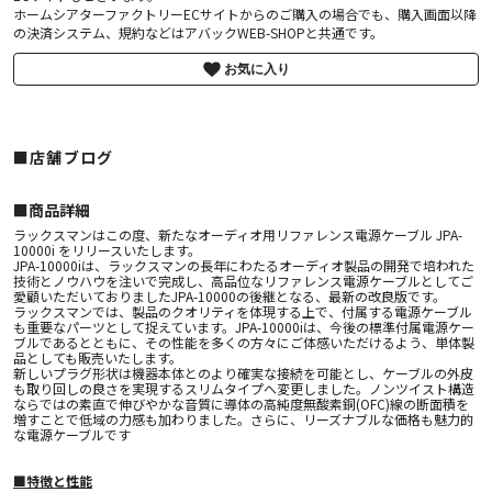
ホームシアターファクトリーECサイトからのご購入の場合でも、購入画面以降
の決済システム、規約などはアバックWEB-SHOPと共通です。
お気に入り
■店舗ブログ
■︎商品詳細
ラックスマンはこの度、新たなオーディオ⽤リファレンス電源ケーブル JPA-
10000i をリリースいたします。
JPA-10000iは、ラックスマンの⻑年にわたるオーディオ製品の開発で培われた
技術とノウハウを注いで完成し、⾼品位なリファレンス電源ケーブルとしてご
愛顧いただいておりましたJPA-10000の後継となる、最新の改良版です。
ラックスマンでは、製品のクオリティを体現する上で、付属する電源ケーブル
も重要なパーツとして捉えています。JPA-10000iは、今後の標準付属電源ケー
ブルであるとともに、その性能を多くの⽅々にご体感いただけるよう、単体製
品としても販売いたします。
新しいプラグ形状は機器本体とのより確実な接続を可能とし、ケーブルの外⽪
も取り回しの良さを実現するスリムタイプへ変更しました。ノンツイスト構造
ならではの素直で伸びやかな⾳質に導体の⾼純度無酸素銅(OFC)線の断⾯積を
増すことで低域の⼒感も加わりました。さらに、リーズナブルな価格も魅⼒的
な電源ケーブルです
■特徴と性能