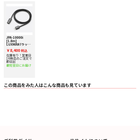
JPA-10000i
[1.8m]
LUXMAN [ラック
スマン] IEC電源
￥8,400
税込
ケーブル
在庫有り！営業日
14時迄のご注文で
即日出
最短翌日にお届け
この商品をみた人はこんな商品も見ています