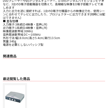
DVDプレーヤーやBSデジタルチューナー、D-VHSデジタルハイビジョンビデオ
など、3台のD端子搭載機器を切換えて、高精細な映像をD端子搭載テレビで楽
しめます
入力と出力を逆に接続すれば、1台のD端子付機器からの映像出力を、使用シー
ンに合わせてテレビに出力したり、プロジェクターに出力できます(同時に分配
はできません)
■ 主な仕様
入力端子:3系統(D4映像・音声L/R)
出力端子:1系統(D4映像・音声L/R)
映像周波数帯域:30MHz
音声周波数帯域:DC〜100kHz
外形寸法:幅18.0cm/高さ5.4cm/奥行13.5cm
質量:340g
電源を必要としないパッシブ型
関連商品
最近閲覧した商品