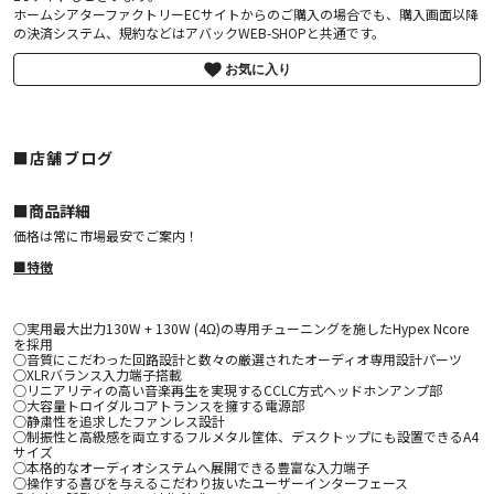
ホームシアターファクトリーECサイトからのご購入の場合でも、購入画面以降
の決済システム、規約などはアバックWEB-SHOPと共通です。
お気に入り
■店舗ブログ
■︎商品詳細
価格は常に市場最安でご案内！
■特徴
○実用最大出力130W + 130W (4Ω)の専用チューニングを施したHypex Ncore
を採用
○音質にこだわった回路設計と数々の厳選されたオーディオ専用設計パーツ
○XLRバランス入力端子搭載
○リニアリティの高い音楽再生を実現するCCLC方式ヘッドホンアンプ部
○大容量トロイダルコアトランスを擁する電源部
○静粛性を追求したファンレス設計
○制振性と高級感を両立するフルメタル筐体、デスクトップにも設置できるA4
サイズ
○本格的なオーディオシステムへ展開できる豊富な入力端子
○操作する喜びを与えるこだわり抜いたユーザーインターフェース