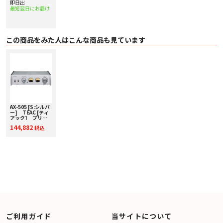
即日出
最短翌日にお届け
この商品をみた人はこんな商品も見ています
AX-505 [S:シルバ
ー] TEAC [ティ
アック] プリメ
インアンプ 下取り
144,882
税込
査定額20%アップ
実施中！
ご利用ガイド
当サイトについて