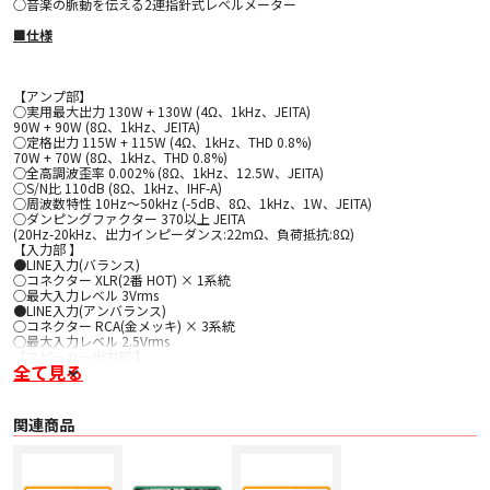
○音楽の脈動を伝える2連指針式レベルメーター
■仕様
【アンプ部】
○実用最大出力 130W + 130W (4Ω、1kHz、JEITA)
90W + 90W (8Ω、1kHz、JEITA)
○定格出力 115W + 115W (4Ω、1kHz、THD 0.8%)
70W + 70W (8Ω、1kHz、THD 0.8%)
○全高調波歪率 0.002% (8Ω、1kHz、12.5W、JEITA)
○S/N比 110dB (8Ω、1kHz、IHF-A)
○周波数特性 10Hz～50kHz (-5dB、8Ω、1kHz、1W、JEITA)
○ダンピングファクター 370以上 JEITA
(20Hz-20kHz、出力インピーダンス:22mΩ、負荷抵抗:8Ω)
【入力部 】
●LINE入力(バランス)
○コネクター XLR(2番 HOT) × 1系統
○最大入力レベル 3Vrms
●LINE入力(アンバランス)
○コネクター RCA(金メッキ) × 3系統
○最大入力レベル 2.5Vrms
【スピーカー出力部 】
全て見る
○コネクター AWG8対応スクリュー式端子 × 1組(金メッキ、バナナプラグ対
応)
○スピーカー適合インピーダンス 4Ω～8Ω
【ヘッドホン出力 】
関連商品
○コネクター 3.5mm 4極ミニジャック
○接続方式 グランドセパレート
○最大出力 360mW + 360mW (32Ω負荷、THD 10%、JEITA)
○周波数特性 5Hz～150kHz (-3dB)