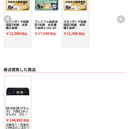
○歪率 0.003% (出力30mW 32Ω負荷)
○S/N比 115dB
●電源 AC100V、50/60Hz
●消費電力 110W
●待機時消費電力 0.1W以下 (オートパワーセーブモード作動時)
スタンダード延長
プレミアム延長保
スタンダード延長
保証5年間 本体
証5年間 本体購
保証5年間 本体
●外形寸法 290 (W) x 81.2 (H) x 264 (D)mm (突起部を含む)
購入価格
入価格￥150,001
購入価格
●質量 4.2kg
￥150,001～
～￥175,000(税
￥150,001～
￥11,000
￥17,500
￥11,000
●付属品 電源コード、リモコン(RC-1332)、リモコン用乾電池 (単4) × 2、取
税込
税込
税込
￥175,000(税
込) PE175000
￥175,000(税
扱説明書 (保証書付)
込) SE175000
込) SE175000
最近閲覧した商品
AX-505 [B:ブラッ
ク] TEAC [ティ
アック] プリメ
インアンプ 下取り
￥144,882
税込
査定額20%アップ
実施中！
在庫有り！営業日
14時迄のご注文で