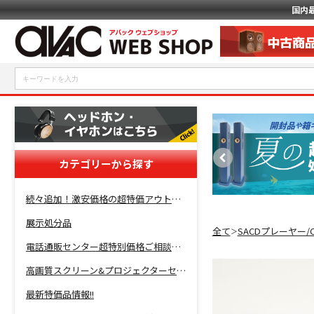
国内
カテゴリーから探す
続々追加！激安価格の超特価アウトレットセール開催！
展示処分品
全て
SACDプレーヤー
＞
電話通販センター超特別価格ご相談コーナー！
高画質スクリーン&プロジェクターセット超特価！
最新特価品情報!!