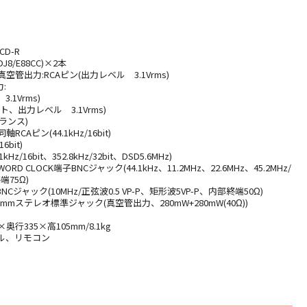
D-R
J8/E88CC)×2本
管出力:RCAピン(出力レベル 3.1Vrms)
:
.1Vrms)
ット、出力レベル 3.1Vrms)
バランス)
CAピン(44.1kHz/16bit)
16bit)
kHz/16bit、352.8kHz/32bit、DSD5.6MHz)
 CLOCK端子BNCジャック(44.1kHz、11.2MHz、22.6MHz、45.2MHz/
端75Ω)
Cジャック(10MHz/正弦波0.5 VP-P、矩形波5VP-P、内部終端50Ω)
mmステレオ標準ジャック(真空管出力、280mW+280mW(40Ω))
奥行335×高105mm/8.1kg
ル、リモコン