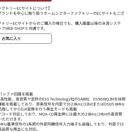
ァクトリーECサイトについて】
ブランドを中心に取り扱うホームシアターファクトリーのECサイトもござ
クトリーECサイトからのご購入の場合でも、購入画面以降の決済システ
クWEB-SHOPと共通です。
お気に入り
るバッファ回路を搭載
性能、高音質で定評のESS Technology社のSABRE ES9038Q2Mを採用
搭載しており、音楽信号を内部で352.8kHz/32bitまたはDSD5.6MHz
処理してからD/A変換を行う再生モードも搭載
コード対応しており、MQA-CD再生時には最大352.8kHz/24bitの高音質
いただけます。
Kと10MHz基準信号の2系統の外部同期信号入力端子も装備しており、外部クロ
高品質な再生にも対応。