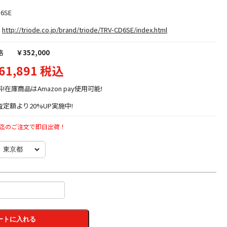
D6SE
http://triode.co.jp/brand/triode/TRV-CD6SE/index.html
格
￥352,000
61,891 税込
料!在庫商品はAmazon pay使用可能!
定額より20%UP実施中!
時迄のご注文で即日出荷！
ートに入れる