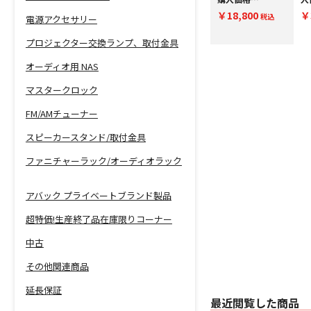
～￥300,000(税
￥275,001～
～
￥30,000
￥18,800
￥
込) PE300000
税込
￥300,000(税
税込
込
電源アクセサリー
込) SE300000
プロジェクター交換ランプ、取付金具
オーディオ用 NAS
マスタークロック
FM/AMチューナー
スピーカースタンド/取付金具
ファニチャーラック/オーディオラック
アバック プライベートブランド製品
超特価!生産終了品在庫限りコーナー
中古
その他関連商品
延長保証
最近閲覧した商品