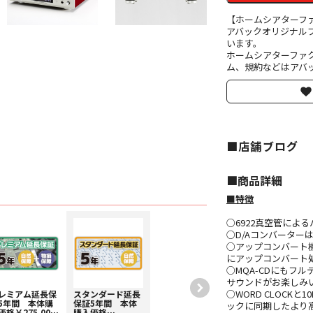
【ホームシアターフ
アバックオリジナル
います。
ホームシアターファ
ム、規約などはアバッ
■店舗ブログ
■︎商品詳細
■特徴
○6922真空管によ
○D/Aコンバーターは高
○アップコンバート機能を
にアップコンバート
○MQA-CDにもフルデ
サウンドがお楽しみ
○WORD CLOC
レミアム延長保
スタンダード延長
5年間 本体購
保証5年間 本体
ックに同期したより
価格￥275,001
購入価格