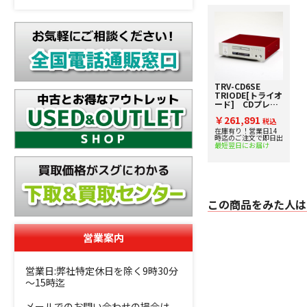
TRV-CD6SE
TRIODE[トライオ
ード] CDプレイ
ヤー
￥261,891
税込
在庫有り！営業日14
時迄のご注文で即日出
最短翌日にお届け
この商品をみた人は
営業案内
営業日:弊社特定休日を除く9時30分
～15時迄
メールでのお問い合わせの場合は、