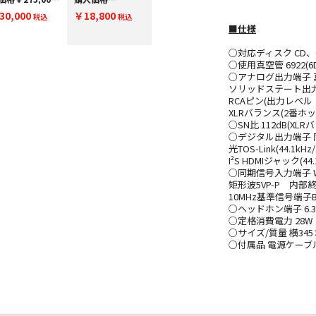
￥300,000(税
￥275,001～
30,000
￥18,800
) PE300000
税込
￥300,000(税
税込
込) SE300000
■仕様
○対応ディスク CD、C
○使用真空管 6922(6D
○アナログ出力端子 真空
ソリッドステート出力
RCAピン(出力レベル 3
XLRバランス(2番ホ
○SN比 112dB(XLR
○デジタル出力端子 同軸R
光TOS-Link(44.1kHz/
I²S HDMIジャック(44.1
○同期信号入力端子 WORD
矩形波5VP-P 内部終
10MHz基準信号端子BN
○ヘッドホン端子 6.3
○定格消費電力 28W
○サイズ/質量 横345×
○付属品 電源ケーブ