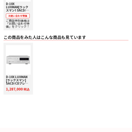
D-10X
LUXMAN[ラック
スマン] SACD/CD
プレーヤー MQA-
お問い合わせ特価
CD/MQAファイル
第2弾
対応 【価格、納期
ご商談特別価格は
お問い合わせ用】
「お問い合わせ特
価」をクリック！
この商品をみた人はこんな商品も見ています
D-10X LUXMAN
[ラックスマン]
SACD/CDプレー
ヤー 下取り金額
1,287,000
税込
20%アップ実施
中！
■製品の主な特長
○ディスクドライブ・メカニズム
・新メカの採用とメカの取り付け部をサイドフレームに貫通一体化することで
剛性を高めた、
8mm厚のフロント部からリアエンドまで貫かれたアルミサイドフレームと
5mm厚の
スチールトッププレートにより強固にメカを包み込み、外来振動をリジッド