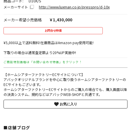
商品コード:
D10X/S
http://www.luxman.co.jp/presspro/d-10x
メーカーサイト
メーカー希望小売価格
￥1,430,000
お問合せ特価
¥5,000以上で送料無料!在庫商品はAmazon pay使用可能!
下取りの場合は通常査定額より20%UP実施中!
ご商談特別価格は「お問い合わせ特価」をクリック！
【ホームシアターファクトリーECサイトについて】
アバックオリジナルブランドを中心に取り扱うホームシアターファクトリーの
ECサイトもございます。
ホームシアターファクトリーECサイトからのご購入の場合でも、購入画面以降
の決済システム、規約などはアバックWEB-SHOPと共通です。
お気に入り
■店舗ブログ