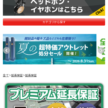
カテゴリから探す
全て
延長保証
延長保証
＞
＞