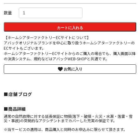
数量
カートに入れる
【ホームシアターファクトリーECサイトについて】
アバックオリジナルブランドを中心に取り扱うホームシアターファクトリーの
ECサイトもございます。
ホームシアターファクトリーECサイトからのご購入の場合でも、購入画面以降
の決済システム、規約などはアバックWEB-SHOPと共通です。
お気に入り
■店舗ブログ
■︎商品詳細
通常の自然故障に対する延長保証に物損(落下・破損・火災・水漏・落雷・雪
災・事故)の突発的なアクシデントまでカバーした充実の保証です。
※当サービスの適用は、商品購入と同時のお申込みに限らせて頂きます。