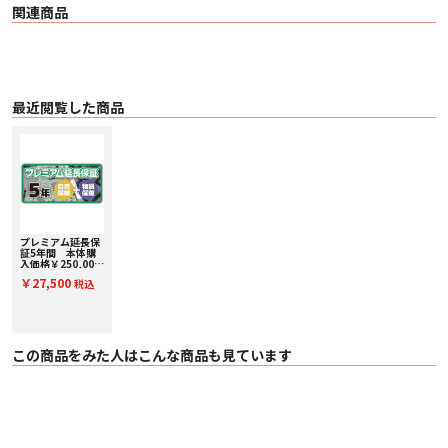
関連商品
最近閲覧した商品
プレミアム延長保
証5年間 本体購
入価格￥250,001
～￥275,000(税
￥27,500
税込
込) PE275000
この商品をみた人はこんな商品も見ています