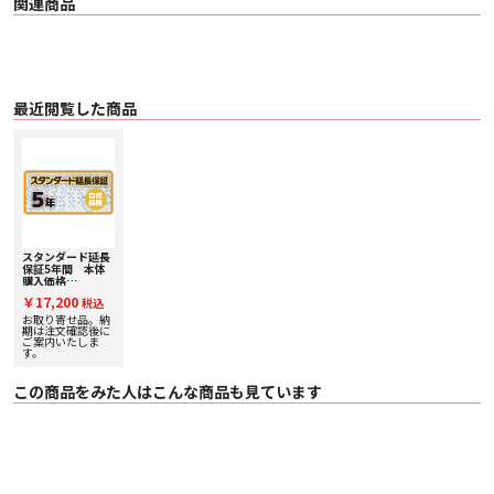
関連商品
最近閲覧した商品
スタンダード延長
保証5年間 本体
購入価格
￥250,001～
￥17,200
税込
￥275,000(税
込) SE275000
お取り寄せ品。納
期は注文確認後に
ご案内いたしま
す。
この商品をみた人はこんな商品も見ています