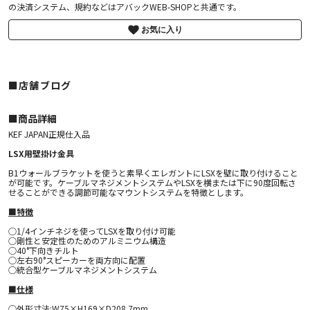
の決済システム、規約などはアバックWEB-SHOPと共通です。
お気に入り
■店舗ブログ
■︎商品詳細
KEF JAPAN正規仕入品
LSX用壁掛け金具
B1ウォールブラケットを使うと素早くエレガントにLSXを壁に取り付けること
が可能です。ケーブルマネジメントシステムやLSXを横または下に90度回転さ
せることができる調節可能なマウントシステムを特徴とします。
■特徴
○1/4インチネジを使ってLSXを取り付け可能
○剛性と安定性のためのアルミニウム構造
○40°下向きチルト
○左右90°スピーカーを両方向に配置
○統合型ケーブルマネジメントシステム
■仕様
○外形寸法:W75×H169×D208.7mm