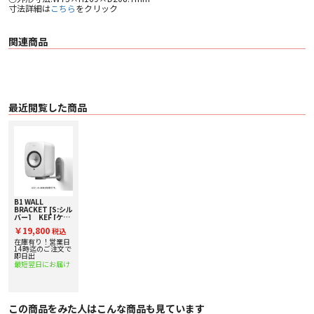
寸法詳細は
こちら
をクリック
関連商品
最近閲覧した商品
B1 WALL
BRACKET [S:シル
バー] KEF [ケー
イーエフ] ペア
￥19,800
税込
LSX用壁掛け金具
B1WALLBRACKET
在庫有り！営業日
14時迄のご注文で
即日出
最短翌日にお届け
この商品をみた人はこんな商品も見ています