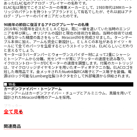
あったELAC社のアナログ・プレイヤーの名称です。
ELAC社は現在でこそスピーカーの専業メーカーとして、1980年代はMMカート
リッジのパテントを持つトップブランドとして有名でしたが、それ以前はアナ
ログ・プレーヤーのパイオニアだったのです。
90周年の節目に復活するアナログプレーヤーの名機
2016年に90周年を迎えたＥＬＡＣ社は、既に一線を退いていた当時のエンジ
ニアを呼び戻し、オリジナルの設計と現在の技術力を融合。当時の技術では成
し得なかった精度の高さをもって、Miracord90を完成させました。ターンテー
ブル本体に加え、アームも完全に新設計し、ＥＬＡＣの本社があるドイツ・キ
ールにて全てのパーツを生産するというストイックさは、ELACらしいこだわり
と言えるでしょう。
モーターはラバーダンパーとウォーヴンスパイダー材によって2重にシャーシ
とトーンアームから分離。光センサーが常にプラッターの速度を読み取り、マ
イクロコントローラーがDCモーターの速度を調整します。付属のカートリッジ
は、マイクロリッジダイヤモンドを用いたオーディオテクニカ製。ELACロゴを
冠した専用品です。金メッキされたNuetrik製RCA端子とアース端子を装備。電
源はロック可能なLumberg社製コネクタを介して外部電源から供給されます。
■ 特長
カーボンファイバー・トーンアーム
トーンアームはカーボンファイバー・チューブとアルミニウム、真鍮を用いて
設計されたMiracord専用のアームを採用。
プラッター
プラッターは、ワンピースで製作された35mm厚、6.5Kgのアルミニウム製。
全て見る
車軸は8mmの硬化スチール製です。２つのブロンズベアリングによってガイド
されており、正確で滑らかな回転を実現しています。
関連商品
MDFシャーシ
シャーシは5.5kg（12ポンド以上）のSOLID MDF製。高周波の共鳴を排除する
と共に、専用に開発されたシリコンゴム製脚部が設置面からの影響を完全に取