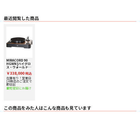
り除きます。
本体仕上げ
本体の仕上げは、ハイグロス・ブラック(HGBK)とハイグロス・ウォールナット
最近閲覧した商品
(HGWN)をラインアップします。
■ 仕様
〇 カートリッジ オーディオテクニカ製 専用MMカートリッジ付属
〇 周波数特性 20Hz〜25kHz
〇 針圧 1.4g±0.4g、14±4mN
〇 直流抵抗 800Ω±20%
〇 コイルインピーダンス 3.2kΩ ±20% at 1kHz
〇 推奨抵抗値 47kΩ
〇 出力電圧 2.2〜4.9mV
MIRACORD 90
HGWN [ハイグロ
〇 チャンネルセパレーション >25dB
ス・ウォールナッ
〇 対応回転数 33 / 45rpm
ト] ELAC [エラッ
￥338,000
〇 ピッチコントロール ±5%
税込
ク] アナログプレ
〇 出力 金メッキ・Neutrik製RCA端子(金メッキアース端子)
ーヤー 下取り査定
在庫有り！営業日
額20%アップ実施
14時迄のご注文で
〇 電源部 18V、18W(Lumberg製端子)
中！
即日出
〇 カラー
最短翌日にお届け
・ ハイグロス・ブラック(HGBK)
・ ハイグロス・ウォールナット(HGWN)
〇 サイズ 470W×170H×360Dmm
〇 質量 17.1kg
この商品をみた人はこんな商品も見ています
〇 付属品 フォノケーブル、取扱説明書
〇 ​備考 ダストカバー別売り ¥30,000 /¥33,000(税込)