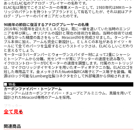
あったELAC社のアナログ・プレイヤーの名称です。
ELAC社は現在でこそスピーカーの専業メーカーとして、1980年代はMMカート
リッジのパテントを持つトップブランドとして有名でしたが、それ以前はアナ
ログ・プレーヤーのパイオニアだったのです。
90周年の節目に復活するアナログプレーヤーの名機
2016年に90周年を迎えたＥＬＡＣ社は、既に一線を退いていた当時のエンジ
ニアを呼び戻し、オリジナルの設計と現在の技術力を融合。当時の技術では成
し得なかった精度の高さをもって、Miracord90を完成させました。ターンテー
ブル本体に加え、アームも完全に新設計し、ＥＬＡＣの本社があるドイツ・キ
ールにて全てのパーツを生産するというストイックさは、ELACらしいこだわり
と言えるでしょう。
モーターはラバーダンパーとウォーヴンスパイダー材によって2重にシャーシ
とトーンアームから分離。光センサーが常にプラッターの速度を読み取り、マ
イクロコントローラーがDCモーターの速度を調整します。付属のカートリッジ
は、マイクロリッジダイヤモンドを用いたオーディオテクニカ製。ELACロゴを
冠した専用品です。金メッキされたNuetrik製RCA端子とアース端子を装備。電
源はロック可能なLumberg社製コネクタを介して外部電源から供給されます。
■ 特長
カーボンファイバー・トーンアーム
トーンアームはカーボンファイバー・チューブとアルミニウム、真鍮を用いて
設計されたMiracord専用のアームを採用。
プラッター
プラッターは、ワンピースで製作された35mm厚、6.5Kgのアルミニウム製。
全て見る
車軸は8mmの硬化スチール製です。２つのブロンズベアリングによってガイド
されており、正確で滑らかな回転を実現しています。
関連商品
MDFシャーシ
シャーシは5.5kg（12ポンド以上）のSOLID MDF製。高周波の共鳴を排除する
と共に、専用に開発されたシリコンゴム製脚部が設置面からの影響を完全に取