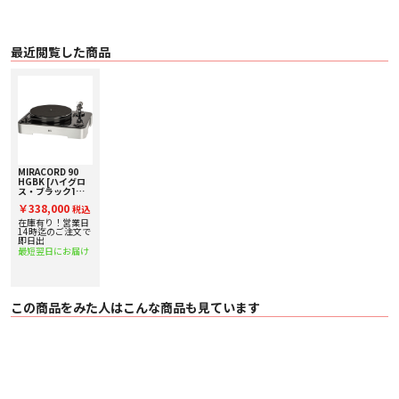
り除きます。
本体仕上げ
本体の仕上げは、ハイグロス・ブラック(HGBK)とハイグロス・ウォールナット
最近閲覧した商品
(HGWN)をラインアップします。
■ 仕様
〇 カートリッジ オーディオテクニカ製 専用MMカートリッジ付属
〇 周波数特性 20Hz〜25kHz
〇 針圧 1.4g±0.4g、14±4mN
〇 直流抵抗 800Ω±20%
〇 コイルインピーダンス 3.2kΩ ±20% at 1kHz
〇 推奨抵抗値 47kΩ
〇 出力電圧 2.2〜4.9mV
MIRACORD 90
HGBK [ハイグロ
〇 チャンネルセパレーション >25dB
ス・ブラック]
〇 対応回転数 33 / 45rpm
ELAC [エラック]
￥338,000
〇 ピッチコントロール ±5%
税込
アナログプレーヤ
〇 出力 金メッキ・Neutrik製RCA端子(金メッキアース端子)
ー 下取り査定額
在庫有り！営業日
20%アップ実施
14時迄のご注文で
〇 電源部 18V、18W(Lumberg製端子)
中！
即日出
〇 カラー
最短翌日にお届け
・ ハイグロス・ブラック(HGBK)
・ ハイグロス・ウォールナット(HGWN)
〇 サイズ 470W×170H×360Dmm
〇 質量 17.1kg
この商品をみた人はこんな商品も見ています
〇 付属品 フォノケーブル、取扱説明書
〇 ​備考 ダストカバー別売り ¥30,000 /¥33,000(税込)