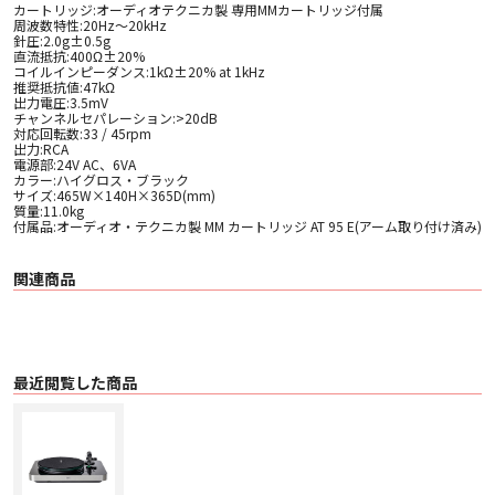
カートリッジ:オーディオテクニカ製 専用MMカートリッジ付属
周波数特性:20Hz～20kHz
針圧:2.0g±0.5g
直流抵抗:400Ω±20%
コイルインピーダンス:1kΩ±20% at 1kHz
推奨抵抗値:47kΩ
出力電圧:3.5mV
チャンネルセパレーション:>20dB
対応回転数:33 / 45rpm
出力:RCA
電源部:24V AC、6VA
カラー:ハイグロス・ブラック
サイズ:465W×140H×365D(mm)
質量:11.0kg
付属品:オーディオ・テクニカ製 MM カートリッジ AT 95 E(アーム取り付け済み)
関連商品
最近閲覧した商品