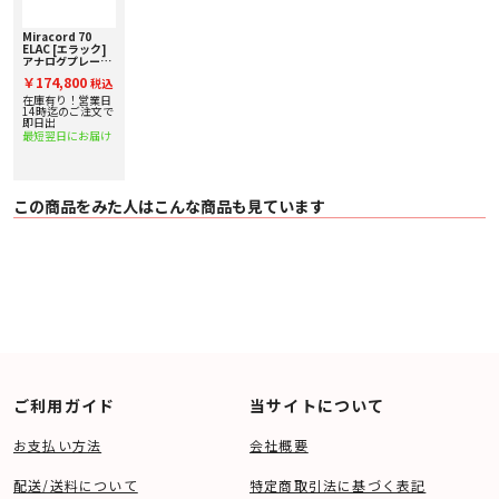
Miracord 70
ELAC [エラック]
アナログプレーヤ
ー
￥174,800
税込
在庫有り！営業日
14時迄のご注文で
即日出
最短翌日にお届け
この商品をみた人はこんな商品も見ています
ご利用ガイド
当サイトについて
お支払い方法
会社概要
配送/送料について
特定商取引法に基づく表記