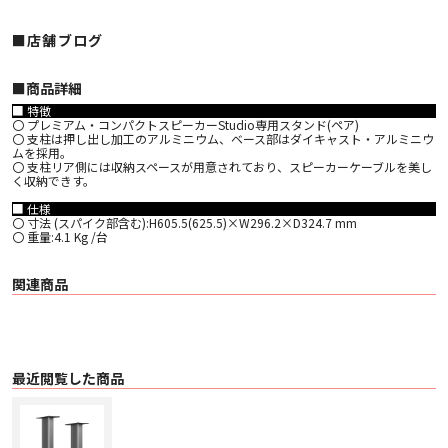
■店舗ブログ
■︎商品詳細
■ 特徴
〇 プレミアム・コンパクトスピーカーStudio専用スタンド(ペア)
〇 支柱は押し出し加工のアルミニウム、ベース部はダイキャスト・アルミニウ
ムを採用。
〇 支柱リア側には収納スペースが用意されており、スピーカーケーブルを美し
く収納できす。
■ 仕様
〇 寸法 (スパイク部含む):H605.5(625.5)×W296.2×D324.7 mm
〇 重量:4.1 Kg /台
関連商品
最近閲覧した商品