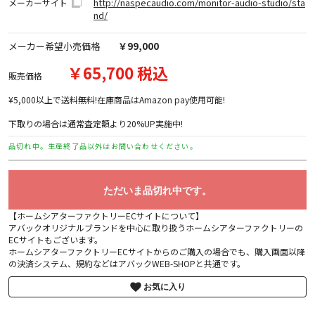
http://naspecaudio.com/monitor-audio-studio/sta
メーカーサイト
nd/
メーカー希望小売価格
￥99,000
￥65,700 税込
販売価格
¥5,000以上で送料無料!在庫商品はAmazon pay使用可能!
下取りの場合は通常査定額より20%UP実施中!
品切れ中。生産終了品以外はお問い合わせください。
ただいま品切れ中です。
【ホームシアターファクトリーECサイトについて】
アバックオリジナルブランドを中心に取り扱うホームシアターファクトリーの
ECサイトもございます。
ホームシアターファクトリーECサイトからのご購入の場合でも、購入画面以降
の決済システム、規約などはアバックWEB-SHOPと共通です。
お気に入り