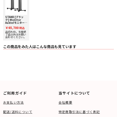
STAND [ブラッ
ク] Monitor
Audio[モニターオ
ーディオ] スピー
￥65,700
税込
カースタンド [ペ
ア]
品切れ中。生産終
了品以外はお問い
合わせください。
この商品をみた人はこんな商品も見ています
ご利用ガイド
当サイトについて
お支払い方法
会社概要
配送/送料について
特定商取引法に基づく表記