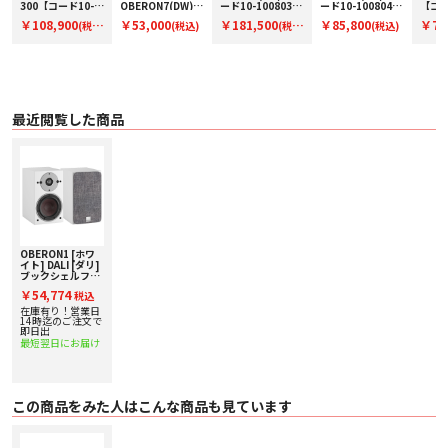
します。キャビネットの背面にある低音ポートは、後壁面を使用して低音のパ
300【コード10-
OBERON7(DW)
ード10-100803】
ード10-100804】
【コー
ッ
100811】ブック
【コードW-
フロア型スピーカ
ブックシェルフス
100
フォーマンスを向上させることにより、部屋の統合を最適化します。背面には
￥108,900
￥53,000
￥181,500
￥85,800
￥77
(税
(税込)
(税
(税込)
シェルフスピーカ
OBERON7DW】
ー(ペア)
ピーカー(ペア)
型スピ
壁に取り付けるための鍵穴ブラケットもあります。
ー(ペア)
フロア型スピーカ
ア)
込)
込)
ー（ペア）
■ 主な仕様
〇 カラー DW: ダークウォルナット BA: ブラックアッシュ LO: ライトオーク Ｗ
Ｈ: ホワイト
〇 周波数特性（±3dB) 51~26kHz
〇 感度（2.83V/1m） 86dB
最近閲覧した商品
〇 推奨アンプ出力 25~100W
〇 クロスオーバー周波数 2,800Hz(2WAY)
〇 ツィーター 29mmソフト・ドーム
〇 ミッドレンジ/ウーハー 130mm/SMCウッド・ファイバーコーンドライバー
〇 エンクロージャー・タイプ バスレフ型（リアポート）
〇 ターミナル シングル
〇 外径寸法（スパイク含まず）H*W*D 274mm x 162mm x 234mm
〇 本体重量[kg] 4.2kg
〇 付属品 グリル、ラバーフット
OBERON1 [ホワ
イト] DALI [ダリ]
ブックシェルフス
ピーカー [ペア] 下
￥54,774
税込
取り査定額20%ア
ップ実施中！
在庫有り！営業日
14時迄のご注文で
即日出
最短翌日にお届け
この商品をみた人はこんな商品も見ています