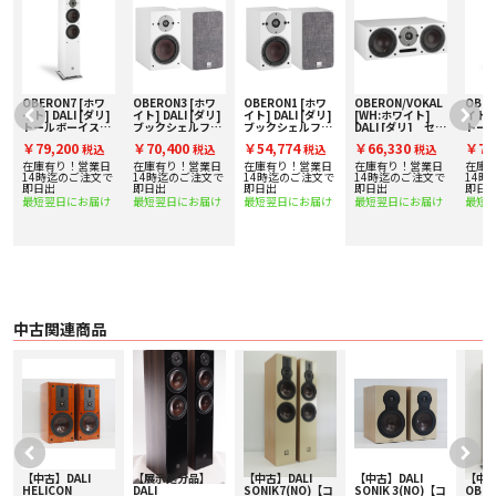
WOOD FIBRE CONE
細部を明らかにする
OBERON 5で使用されている1/1インチの低損失ウーファーは、繊細なミッド
レンジと低音周波数領域を再現するために専用の新しい木質繊維構造のコーン
で最適化されています。木質繊維で補強された細粒紙パルプのブレンドで構成
されており、剛性がありながら軽量な構造を作り出しています。また、低損失
サラウンドとスパイダーサスペンションと組み合わせると、OBERON <>ウー
OBERON7 [ホワ
OBERON3 [ホワ
OBERON1 [ホワ
OBERON/VOKAL
OBER
ファーは、フィルタリングされていない高精度で細部を再現します。
イト] DALI [ダリ]
イト] DALI [ダリ]
イト] DALI [ダリ]
[WH:ホワイト]
イト] 
ン
トールボーイスピ
ブックシェルフス
ブックシェルフス
DALI [ダリ] セン
トー
ーカー [1台] 下取
ピーカー [ペア] 下
ピーカー [ペア] 下
タースピーカー
ーカー [
歪みの低減
￥79,200
￥70,400
￥54,774
￥66,330
￥79
税込
税込
税込
税込
り査定額20%アッ
取り査定額20%ア
取り査定額20%ア
り査定
DALIの特許取得済みのSMC(軟磁性化合物)
プ実施中！
ップ実施中！
ップ実施中！
プ実
在庫有り！営業日
在庫有り！営業日
在庫有り！営業日
在庫有り！営業日
在庫
OBERON 1にSMC(軟磁性化合物)を使用することで、ヒステリシスや渦電流に
で
14時迄のご注文で
14時迄のご注文で
14時迄のご注文で
14時迄のご注文で
14時
即日出
即日出
即日出
即日出
即日
よる機械的歪みを大幅に低減します。その結果、1次歪みを大幅に低減したマ
最短翌日にお届け
最短翌日にお届け
最短翌日にお届け
最短翌日にお届け
最短
グネットモーターシステムが実現し、OBERON <>は、拡張されたリスニング
の喜び、リラックスしたミッドレンジ、クラスで驚くほどのディテールを提供
する
特大ソフトドーム
実績のあるテクノロジーと新機能の組み合わせ
特大の29mm超軽量ソフトドームツイーターは、OBERONシリーズ用に特別に
開発され、既存のDALIシリーズの実績のあるテクノロジーと新機能を組み合わ
中古関連商品
せています。大きなメンブレンサイズは、より少ないエクスカーションでより
高い音圧を生成し、ボイスコイルの動きを最小限に抑えます。ドーム近くのツ
イーターフロントプレートは、OPTICONおよびRUBICONツイーターと同様の
形状で設計されており、ソフトドームに最適な作業条件を作り出しています。
その結果、周波数応答が拡張され、分散が広く、着色が低くなります。
最適化されたキャビネット
キャビネットのデザインは見栄えだけではありません
OBERON 1キャビネットは、高品質のビニールで覆われた高密度のCNC機械加
工MDFボードで構成されています。非常に剛性の高い構造は、キャビネットの
【中古】DALI
【展示処分品】
【中古】DALI
【中古】DALI
【中古
内側を横切る頑丈なブレースで実現され、キャビネットの共振を実質的に排除
HELICON
DALI
SONIK7(NO)【コ
SONIK 3(NO)【コ
OBER