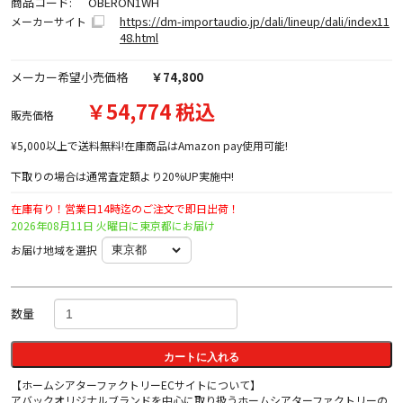
商品コード:
OBERON1WH
https://dm-importaudio.jp/dali/lineup/dali/index11
メーカーサイト
48.html
メーカー希望小売価格
￥74,800
￥54,774 税込
販売価格
¥5,000以上で送料無料!在庫商品はAmazon pay使用可能!
下取りの場合は通常査定額より20%UP実施中!
在庫有り！営業日14時迄のご注文で即日出荷！
2026年08月11日 火曜日に東京都にお届け
お届け地域を選択
数量
カートに入れる
【ホームシアターファクトリーECサイトについて】
アバックオリジナルブランドを中心に取り扱うホームシアターファクトリーの