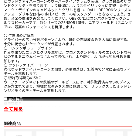
とウッドファイバーコーンのウーハーダイアフラムを装備、クラス最高のサウ
ンドクオリティを誇ります。より精悍に、よりスタイリッシュに変貌したデン
マーク・デザインのキャビネットとグリルを纏い、DALI OBERONシリーズは
アフォーダブルな価格のHi-Fiスピーカーの新スタンダードとなるでしょう。さ
あ、音楽の魔法を再発見してください。OBERON1はコンパクトなブックシェ
ルフスピーカーです。前シリーズのZENSOR1同様、ニアフィールドリスニング
では、最高のパフォーマンスを発揮します。
〇 位置決めが簡単
ドライバーの広い分散パターンにより、軸外の高調波歪みを大幅に低減する、
十分に統合されたサウンドが保証されます。
〇 コンテンポラリーデザイン
丸みを帯びたエッジとグリル生地は、フロアスタンドモデルのエレガントな形
状のアルミニウムベースによって強化され、より軽く、より現代的な外観を追
加します。
〇 ウッドファイバーコーン
強化ウッドファイバーコーンの剛性、軽量構造は、無着色で非常に正確なディ
テールを再現します。
〇 特許取得済みのSMC
ウーファーマグネットの鉄製のポールピースには、特許取得済みのSMCディス
クが含まれており、機械的な歪みを大幅に低減して、リラックスしたミッドレ
ンジと多くのディテールを実現します。
■ 主な特長
簡単な統合
軸外でも十分に統合されたサウンド
全て見る
OBERON 1のコンパクトさにより、どの部屋にも簡単に統合できます。使用す
るドライバーの材料と形状は、幅広い分散パターンを実現するように特別に設
計されています。音を部屋の周りにより広く分散させることで、聞こえるもの
関連商品
のバランス、一貫性、品質がよりコヒーレントになり、軸外でも聞こえます。
また、分散が広いため、OBERON 1の位置決めの柔軟性も高まります。