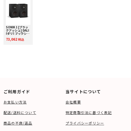
SONIK 1 [ブラッ
クアッシュ] DALI
[ダリ] ブックシェ
ルフスピーカー
73,062
税込
[ペア] 下取り査定
額20%アップ実施
中！
ご利用ガイド
当サイトについて
お支払い方法
会社概要
配送/送料について
特定商取引法に基づく表記
商品の不良/返品
プライバシーポリシー