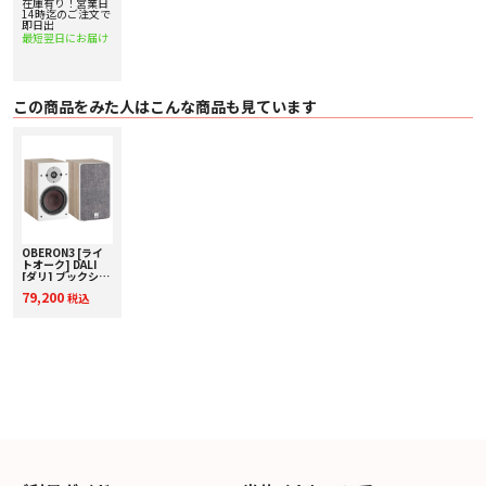
定額20%アップ実
在庫有り！営業日
施中！
歪みの低減
14時迄のご注文で
即日出
DALIの特許取得済みのSMC(軟磁性化合物)
最短翌日にお届け
OBERON 7にSMC(軟磁性化合物)を使用することで、ヒステリシスや渦電流に
よる機械的歪みを大幅に低減します。その結果、7次歪みを大幅に低減したマ
グネットモーターシステムが実現し、OBERON <>は、拡張されたリスニング
の喜び、リラックスしたミッドレンジ、クラスで驚くほどのディテールを提供
この商品をみた人はこんな商品も見ています
できます。
特大ソフトドーム
実績のあるテクノロジーと新機能の組み合わせ
特大の29mm超軽量ソフトドームツイーターは、OBERONシリーズ用に特別に
開発され、既存のDALIスピーカーの実績のあるテクノロジーと新機能を組み合
わせています。メンブレンのサイズが大きいため、ツイーターはより少ないエ
クスカーションでより高い音圧を生成し、ボイスコイルの動きを最小限に抑え
ます。ドーム近くのツイーターフロントプレートは、OPTICONおよび
RUBICONツイーターと同様の形状で設計されており、ソフトドームに最適な作
OBERON3 [ライ
業条件を作り出しています。これにより、周波数応答が拡張され、分散が広
トオーク] DALI
く、着色が低くなります。
[ダリ] ブックシェ
ルフスピーカー
79,200
税込
[ペア] 下取り査定
最適化されたキャビネット
額20%アップ実施
キャビネットのデザインは見栄えだけではありません
中！
OBERON 7キャビネットは、高品質のビニールで覆われた高密度のCNC機械加
工MDFボードで構成されています。非常に剛性の高い構造は、キャビネットの
内側を横切る頑丈なブレースで実現され、キャビネットの共振を実質的に排除
します。キャビネットの背面にある低音ポートは、後壁面を使用して低音のパ
フォーマンスを向上させることにより、部屋の統合を最適化します。エレガン
トな形状のアルミニウムベースは、床置き型のOBERON 7に軽くて高揚した外
観を与えます。
■ 主な仕様
〇 カラー DW: ダークウォルナット BA: ブラックアッシュ LO: ライトオーク Ｗ
Ｈ: ホワイト