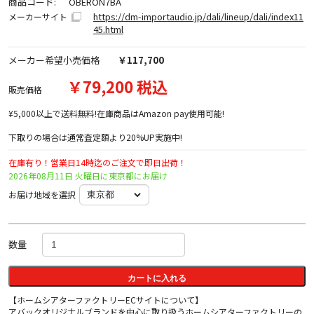
商品コード:
OBERON7BA
https://dm-importaudio.jp/dali/lineup/dali/index11
メーカーサイト
45.html
メーカー希望小売価格
￥117,700
￥79,200 税込
販売価格
¥5,000以上で送料無料!在庫商品はAmazon pay使用可能!
下取りの場合は通常査定額より20%UP実施中!
在庫有り！営業日14時迄のご注文で即日出荷！
2026年08月11日 火曜日に東京都にお届け
お届け地域を選択
数量
カートに入れる
【ホームシアターファクトリーECサイトについて】
アバックオリジナルブランドを中心に取り扱うホームシアターファクトリーの