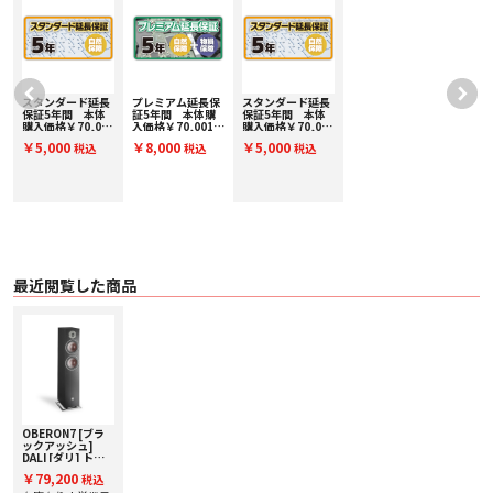
丸みを帯びたエッジとグリル生地は、フロアスタンドモデルのエレガントな形
状のアルミニウムベースによって強化され、より軽く、より現代的な外観を追
加します。
〇 ウッドファイバーコーン
強化ウッドファイバーコーンの剛性、軽量構造は、無着色で非常に正確なディ
テールを再現します。
スタンダード延長
プレミアム延長保
スタンダード延長
〇 特許取得済みのSMC
保証5年間 本体
証5年間 本体購
保証5年間 本体
ウーファーマグネットの鉄製のポールピースには、特許取得済みのSMCディス
～
購入価格￥70,001
入価格￥70,001～
購入価格￥70,001
クが含まれており、機械的な歪みを大幅に低減して、リラックスしたミッドレ
)
～￥80,000(税
￥80,000(税込)
～￥80,000(税
￥5,000
￥8,000
￥5,000
税込
税込
税込
込) SE80000
PE80000
込) SE80000
ンジと多くのディテールを実現します
■ 主な特長
簡単な統合
軸外でも十分に統合されたサウンド
OBERON 7では、どの部屋にも簡単に統合できるようになりました。使用する
ドライバーの材料と形状は、幅広い分散パターンを実現するように特別に設計
されています。クロスオーバーの設計にも同じ原理が適用されており、軸外の
角度で聴いている場合でも、十分に統合されたサウンドを提供します。広い分
最近閲覧した商品
散パターンの追加の利点は、周波数歪みの原因となる高調波歪みと回折が大幅
に減少することです-これは、DALIスピーカーがつま先で接続するように設計さ
れていない理由でもあります。
新しいウッドファイバーコーン
新しい木質繊維構造で最適化
OBERON 7は、繊細なミッドレンジと低音周波数領域を再現するために専用の
新しい木質繊維構造のコーンで最適化された7つの7インチ低損失ウーファーを
備えています。木質繊維で強化された細粒紙パルプのブレンドから構築された
ウーファーは、剛性がありながら軽量な構造を作成します。また、低損失サラ
OBERON7 [ブラ
ウンドとスパイダーサスペンションと組み合わせると、OBERON <>ウーファ
ックアッシュ]
DALI [ダリ] トー
ーは信号の最も微細なディテールをフィルタリングされず、高精度で再現しま
ルボーイスピーカ
す。
￥79,200
税込
ー [1台] 下取り査