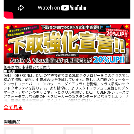
価格は常に市場最安でご案内！
■ 概要
DALI OBERONは、DALIの特許技術であるSMCテクノロジーをこのクラスでは
初めて搭載、劇的に中音域の歪を低減しています。新しい大口径のツィーター
とウッドファイバーコーンのウーハーダイアフラムを装備、クラス最高のサウ
ンドクオリティを誇ります。より精悍に、よりスタイリッシュに変貌したデン
マーク・デザインのキャビネットとグリルを纏い、DALI OBERONシリーズは
アフォーダブルな価格のHi-Fiスピーカーの新スタンダードとなるでしょう。さ
あ、音楽の魔法を再発見してください。OBERON7はシリーズ中、もっとも大
きなフロアスタデングです。大口径の180㎜ダブルウーハーを備えます。質の
全て見る
高いアンプとの組み合わせにより、2チャンネルHiFiでもホームシアターでも飛
び抜けたパフォーマンスを発揮します。
関連商品
〇 位置決めが簡単
ドライバーの広い分散パターンにより、軸外の高調波歪みを大幅に低減する、
十分に統合されたサウンドが保証されます。
〇 コンテンポラリーデザイン