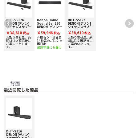
ナイトモード
夜間など音量を控えめにして視聴する際に最適な「ナイトモード」を搭載。大
きな音と小さな音の音量差を圧縮し、音量を下げた時でも小さな音が聞き取り
にくくならないようにします。
DHT-S517K
Denon Home
DHT-S517K
ダイアログ・エンハンサー
DENON [デノン]
Sound Bar 550
DENON [デノン]
ワイヤレスサブウ
DENON [デノン]
ワイヤレスサブウ
ニュースやナレーション、セリフなど、人の声を明瞭にする「ダイアログ・エ
サ
ーハー付き Dolby
HEOS Built-in サ
ーハー付き Dolby
ンハンサー」機能を搭載。オンに設定すれば全体の音量を上げなくても声が聞
￥38,610
￥59,946
￥38,610
税込
税込
税込
り
Atmos サウンド
ウンドバー 下取り
Atmos サウンド
き取りやすくなります。効果は3 段階で調節することができます。
プ
バー 下取り査定額
査定額20%アップ
バー 下取り査定額
お取り寄せ品。納
在庫有り！営業日
お取り寄せ品。納
20%アップ実施
実施中！
20%アップ実施
で
期は注文確認後に
14時迄のご注文で
期は注文確認後に
中！
ご案内いたしま
即日出
中！
ご案内いたしま
Bluetooth 対応
す。
す。
最短翌日にお届け
スマートフォンやタブレット、パソコンなどBluetooth 対応機器から音楽をワ
イヤレスで再生することができます。
かんたんセットアップ
テレビとの接続は付属のHDMI ケーブルまたは光デジタルケーブルをつなぐだ
け。テレビも映画も音楽もデノンならではの高音質で楽しむことができます。
また、HDMIコントロール機能（CEC）対応テレビとHDMI ケーブルで接続すれ
ば、テレビと電源のオン／オフを連動させたり、テレビのリモコンでDHT-
背面
S316 の音量を操作したりすることができます。
最近閲覧した商品
■ 主な仕様
〇 システム構成 2chサウンドバー& ワイヤレス・サブウーハー
〇 対応音声フォーマット Dolby Digital、DTS Digital Surround、AAC、リニア
PCM（ステレオ）
〇 サウンドモード ムービー、ミュージック、ナイト
〇 HDMI 端子 HDMI（ARC ／ CEC 対応）
〇 音声入力端子 光デジタル、アナログAUX（3.5mm ステレオミニジャック）
〇 消費電力 サウンドバー：40 W
〇 サブウーハー：40 W
〇 待機時消費電力
DHT-S316
DENON [デノン]
・ サウンドバー：0.3 W / 1.6 W（通常スタンバイ／ Bluetooth スタンバイ）
2chサウンドバー