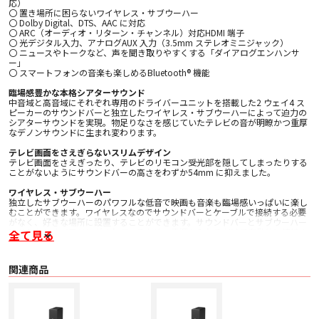
応）
〇 置き場所に困らないワイヤレス・サブウーハー
〇 Dolby Digital、DTS、AAC に対応
〇 ARC（オーディオ・リターン・チャンネル）対応HDMI 端子
〇 光デジタル入力、アナログAUX 入力（3.5mm ステレオミニジャック）
〇 ニュースやトークなど、声を聞き取りやすくする「ダイアログエンハンサ
ー」
〇 スマートフォンの音楽も楽しめるBluetooth® 機能
臨場感豊かな本格シアターサウンド
中音域と高音域にそれぞれ専用のドライバーユニットを搭載した2 ウェイ4 ス
ピーカーのサウンドバーと独立したワイヤレス・サブウーハーによって迫力の
シアターサウンドを実現。物足りなさを感じていたテレビの音が明瞭かつ重厚
なデノンサウンドに生まれ変わります。
テレビ画面をさえぎらないスリムデザイン
テレビ画面をさえぎったり、テレビのリモコン受光部を隠してしまったりする
ことがないようにサウンドバーの高さをわずか54mm に抑えました。
ワイヤレス・サブウーハー
独立したサブウーハーのパワフルな低音で映画も音楽も臨場感いっぱいに楽し
むことができます。ワイヤレスなのでサウンドバーとケーブルで接続する必要
がなく、好きな場所に設置することができます。サウンドバーとサブウーハー
はあらかじめペアリングされているため、電源を入れるだけで自動的に接続さ
全て見る
れ、設定不要ですぐに使うことができます。
Dolby Digital、DTS、AAC 対応
関連商品
DHT-S316 は、Dolby Digital、DTS、AAC のサラウンド音声のデコードに対
応。音響心理学に基づくアルゴリズムを用いたバーチャルサラウンド技術によ
って臨場感たっぷりのサウンドを楽しめます。視聴するコンテンツに合わせて
ムービーモード、ミュージックモードを切り替えることができます。