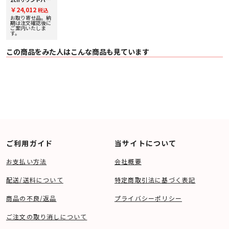
・ サブウーハー：0.26 W / 1.1 W（通常スタンバイ／ Bluetooth スタンバイ）
& ワイヤレス・サ
〇 質量 サウンドバー：1.8 kg
￥24,012
税込
ブウーハーの
〇 サブウーハー：5.2 kg
2.1ch システム 下
お取り寄せ品。納
取り査定額20%ア
期は注文確認後に
〇 外形寸法 サウンドバー：W900 × H54 × D83 mm
ップ実施中！
ご案内いたしま
〇 サブウーハー：W171 × H342 × D318 mm
す。
〇 付属品 かんたんスタートガイド、リモコン、単4 形乾電池、HDMI ケーブル
（1.5m）、光デジタルケーブル（1.8m）、電源コード×2、壁掛け用テンプレ
この商品をみた人はこんな商品も見ています
ート、壁掛け用スペーサー×2
WEBマニュアル： ブラウザで取扱説明書を閲覧できます
DHT-S316 取扱説明書 0.68 MB 11/28/2018
ご利用ガイド
当サイトについて
お支払い方法
会社概要
配送/送料について
特定商取引法に基づく表記
商品の不良/返品
プライバシーポリシー
ご注文の取り消しについて