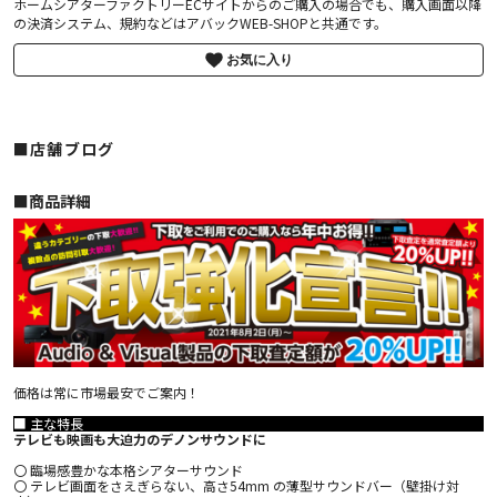
ホームシアターファクトリーECサイトからのご購入の場合でも、購入画面以降
の決済システム、規約などはアバックWEB-SHOPと共通です。
お気に入り
■店舗ブログ
■︎商品詳細
価格は常に市場最安でご案内！
■ 主な特長
テレビも映画も大迫力のデノンサウンドに
〇 臨場感豊かな本格シアターサウンド
〇 テレビ画面をさえぎらない、高さ54mm の薄型サウンドバー（壁掛け対