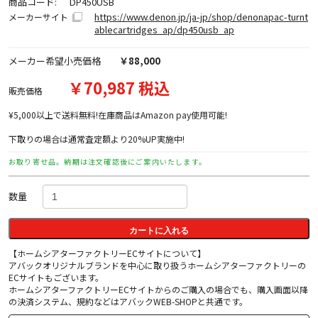
商品コード:
DP450USB
https://www.denon.jp/ja-jp/shop/denonapac-turnt
メーカーサイト
ablecartridges_ap/dp450usb_ap
メーカー希望小売価格
￥88,000
￥70,987 税込
販売価格
¥5,000以上で送料無料!在庫商品はAmazon pay使用可能!
下取りの場合は通常査定額より20%UP実施中!
お取り寄せ品。納期は注文確認後にご案内いたします。
数量
カートに入れる
【ホームシアターファクトリーECサイトについて】
アバックオリジナルブランドを中心に取り扱うホームシアターファクトリーの
ECサイトもございます。
ホームシアターファクトリーECサイトからのご購入の場合でも、購入画面以降
の決済システム、規約などはアバックWEB-SHOPと共通です。