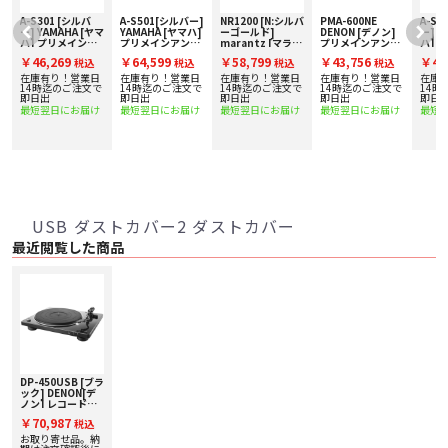
オートリフトアップ＆ストップ機能
A-S301 [シルバ
A-S501[シルバー]
NR1200 [N:シルバ
PMA-600NE
A-S3
レコードの再生が終了した際に自動的にトーンアームをリフトアップし、ター
ー] YAMAHA [ヤマ
YAMAHA [ヤマハ]
ーゴールド]
DENON [デノン]
ー] Y
ハ] プリメインア
プリメインアンプ
marantz [マラン
プリメインアンプ
ハ] 
ンテーブルの回転を停止します。レコードを聴きながらうたた寝をしてしまっ
%
ンプ 下取り査定額
下取り査定額20%
ツ] ネットワーク
下取り査定額20%
ンプ 
ても大切なレコードやカートリッジを痛めることがありません。この機能は、
￥46,269
￥64,599
￥58,799
￥43,756
￥46
税込
税込
税込
税込
20%アップ実施
アップ実施中！
オーディオレシー
アップ実施中！
20%
トーンアームの機構に手を加えることなしに、アームリフターをモーターで動
中！
バー 下取り査定額
中！
在庫有り！営業日
在庫有り！営業日
在庫有り！営業日
在庫有り！営業日
在庫
作させることによって実現されており、トーンアームの性能に対する悪影響は
20%アップ実施
で
14時迄のご注文で
14時迄のご注文で
14時迄のご注文で
14時迄のご注文で
14時
即日出
即日出
中！
即日出
即日出
即日
一切ありません。
最短翌日にお届け
最短翌日にお届け
最短翌日にお届け
最短翌日にお届け
最短
33- 1/3、45、78回転対応
ターンテーブルの回転数は、33- 1/3回転、45回転および78回転に対応。LP盤
やEP盤だけでなく、稀少なSP盤も再生することができます。
ターンテーブルの回転精度を高める回転制御機能
アルミダイキャスト製ターンテーブルの駆動にはベルトドライブ方式を採用。
ターンテーブルの下に配置した速度センサーによってターンテーブルの回転速
USB ダストカバー2 ダストカバー
度を常時モニターし、正確な速度を保つようモーターの動作を制御。高い回転
精度を維持することで、レコードに刻まれた本来の音を忠実に再現します。
最近閲覧した商品
MMカートリッジ対応フォノイコライザー搭載
MMカートリッジに対応するフォノイコライザーを内蔵しているので、PHONO
入力端子の無いアンプやミニコンポなどにも直接に接続することができます。
デノンのPMA-800NEなどのPHONO入力端子を備えるアンプに接続する場合は
イコライザースイッチをオフにしてください。フォノイコライザーの音質向上
のために電源回路を見直し、供給する電圧を3倍に強化（※DP-300比）。さら
に低ノイズFETや低ノイズタイプのバイポーラ入力オペアンプを用いて高音質
化を図っています。
DP-450USB [ブラ
ック] DENON[デ
レコードジャケットスタンドにもなるダストカバー
ノン] レコードプ
レコードの再生中にはダストカバーを付属のダストカバースタンドで立ててお
レーヤー 下取り査
くことができます。また、レコードジャケットを立てかけてディスプレイする
￥70,987
税込
定額20%アップ実
こともできます。
施中！
お取り寄せ品。納