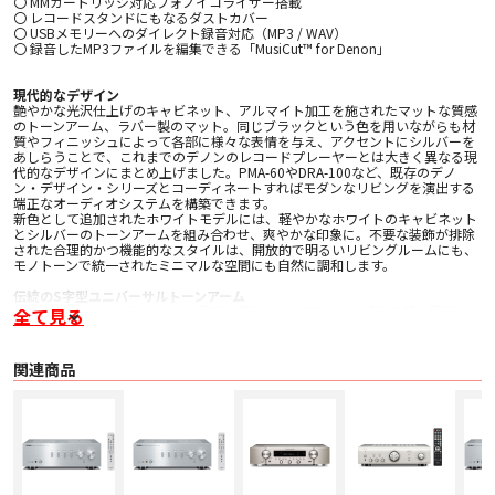
〇 MMカートリッジ対応フォノイコライザー搭載
〇 レコードスタンドにもなるダストカバー
〇 USBメモリーへのダイレクト録音対応（MP3 / WAV）
〇 録音したMP3ファイルを編集できる「MusiCut™ for Denon」
現代的なデザイン
艶やかな光沢仕上げのキャビネット、アルマイト加工を施されたマットな質感
のトーンアーム、ラバー製のマット。同じブラックという色を用いながらも材
質やフィニッシュによって各部に様々な表情を与え、アクセントにシルバーを
あしらうことで、これまでのデノンのレコードプレーヤーとは大きく異なる現
代的なデザインにまとめ上げました。PMA-60やDRA-100など、既存のデノ
ン・デザイン・シリーズとコーディネートすればモダンなリビングを演出する
端正なオーディオシステムを構築できます。
新色として追加されたホワイトモデルには、軽やかなホワイトのキャビネット
とシルバーのトーンアームを組み合わせ、爽やかな印象に。不要な装飾が排除
された合理的かつ機能的なスタイルは、開放的で明るいリビングルームにも、
モノトーンで統一されたミニマルな空間にも自然に調和します。
伝統のS字型ユニバーサルトーンアーム
デノンがレコードプレーヤーの発売を開始した1970年代の設計思想に回帰し、
全て見る
スタティックバランスのS字型トーンアームをDP-400、DP-450USBのために新
たに開発しました。1971年に発売された名機「DP-5000」の開発当時のトーン
アームの仕様を元に、OBの技術者たちからもアドバイスを受けながら、有効
関連商品
長、オーバーハング、オフセット角などの要素を煮詰め、レコードの音溝をよ
り正確にトレースする性能を追求しました。
ヘッドシェルは交換しやすいユニバーサルタイプを採用しており、発売以来50
年以上に渡って放送局用カートリッジの標準機として使われ続けているデノン
の名機「DL-103」など様々なカートリッジを使ってカートリッジ毎の音質の違
いを楽しむことができます。お買い上げ時にはあらかじめヘッドシェルに取り
付けられたMM型のカートリッジが付属しているため、すぐにレコード再生を
楽しむことができます。