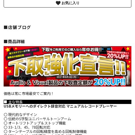
お気に入り
■店舗ブログ
■︎商品詳細
価格は常に市場最安でご案内！
■ 主な特長
USBメモリーへのダイレクト録音対応 マニュアルレコードプレーヤー
〇 現代的なデザイン
〇 伝統のS字型ユニバーサルトーンアーム
〇 オートリフトアップ＆ストップ機能
〇 33- 1/3、45、78回転対応
〇 ターンテーブルの回転精度を高める回転制御機能