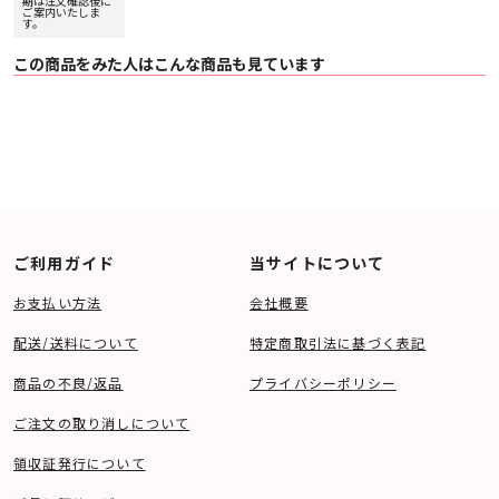
期は注文確認後に
ご案内いたしま
USBメモリーへのダイレクト録音対応（MP3 / WAV）
す。
USBメモリーを挿入して録音ボタンを押すだけでアナログレコードの音楽を
MP3（44.1kHz/ 192kbps）または WAV（44.1kHz/16bit）で録音することがで
この商品をみた人はこんな商品も見ています
きます。録音したUSB メモリーは、USBメモリー再生に対応したオーディオ機
器などに接続して再生できます。
※ FAT16またはFAT32形式でフォーマットされたマスストレージクラス対応
USBメモリーが使用できます。
MusiCut™ for Denon
USBメモリーに録音したMP3ファイルは、音楽ファイルユーティリティソフト
「MusiCut™ for Denon」で編集を行うことができます。トラック分割は手動お
よび曲間の無音部分での自動分割に対応。また、楽曲のデータを解析して
Gracenote社の音楽データベースから最適な楽曲情報を取得することができま
す。MusiCut™ for Denonはお手持ちのWindowsパソコンにダウンロードして
お使いください。
※ 対応OS：Windows 8、Windows 8.1 および Windows 10
ご利用ガイド
当サイトについて
MusiCut™ for Denonのダウンロードは
こちら
お支払い方法
会社概要
■ 主な仕様
【ターンテーブル部】
配送/送料について
特定商取引法に基づく表記
駆動方式 ベルトドライブ
モーター DCサーボモーター
回転速度 33- 1/3、45、78回転
商品の不良/返品
プライバシーポリシー
ワウ・フラッター 0.1 % WRMS
S/N比 62 dB
ご注文の取り消しについて
【トーンアーム部】
トーンアーム スタティックバランス
領収証発行について
アーム有効長 220 mm
オーバーハング 16 mm