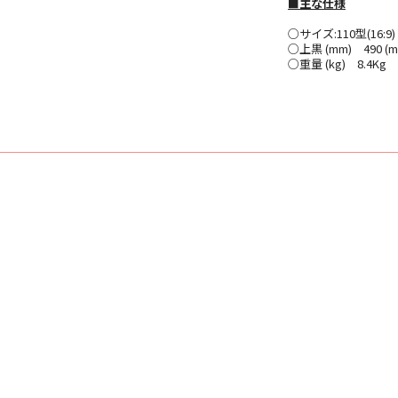
■主な仕様
○サイズ:110型(16:9)
○上黒 (mm) 490 (m
○重量 (kg) 8.4Kg