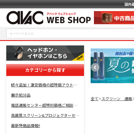
国内
カテゴリーから探す
続々追加！激安価格の超特価アウトレットセール開催！
展示処分品
全て
スクリーン 通販
＞
電話通販センター超特別価格ご相談コーナー！
高画質スクリーン&プロジェクターセット超特価！
最新特価品情報!!