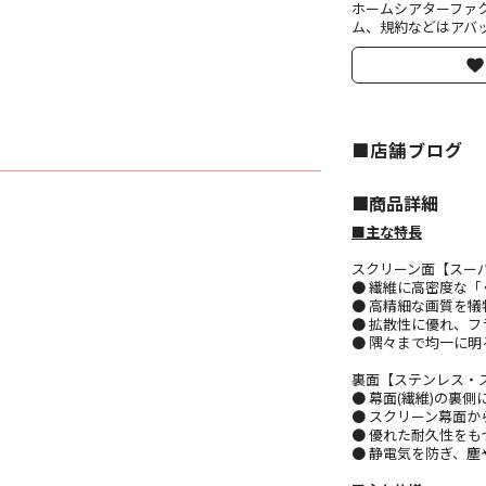
ホームシアターファ
ム、規約などはアバッ
■店舗ブログ
■︎商品詳細
■主な特長
スクリーン面【スーパ
● 繊維に高密度な
● 高精細な画質を犠
● 拡散性に優れ、
● 隅々まで均一に
裏面【ステンレス・
● 幕面(繊維)の裏
● スクリーン幕面
● 優れた耐久性を
● 静電気を防ぎ、