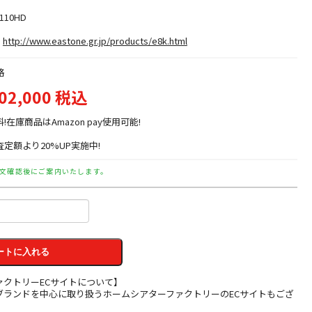
110HD
http://www.eastone.gr.jp/products/e8k.html
格
02,000 税込
料!在庫商品はAmazon pay使用可能!
定額より20%UP実施中!
文確認後にご案内いたします。
ートに入れる
ァクトリーECサイトについて】
ブランドを中心に取り扱うホームシアターファクトリーのECサイトもござ