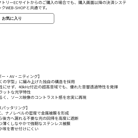
クトリーECサイトからのご購入の場合でも、購入画面以降の決済システ
クWEB-SHOPと共通です。
お気に入り
ー・AV・ニティング】
「くの字型」に編み上げた独自の構造を採用
牲にせず、40kHz付近の超高音域でも、優れた音響透過特性を発揮
フラットな光学特性
明るく、ソース映像のコントラスト感を忠実に再現
スパッタリング】
側に、ナノレベルの密度で金属被膜を形成
から後方へ漏れる不要な光の回帰を高度に遮断
もつ薄くしなやかで強靭なステンレス被膜
塵や埃を寄せ付けにくい