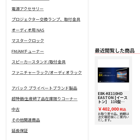
電源アクセサリー
プロジェクター交換ランプ、取付金具
オーディオ用 NAS
マスタークロック
最近閲覧した商品
FM/AMチューナー
スピーカースタンド/取付金具
ファニチャーラック/オーディオラック
アバック プライベートブランド製品
E8K-KE110HD
EASTON [イース
超特価!生産終了品在庫限りコーナー
トン] 110型
(16:9) 8K/4K対応
￥402,000
中古
サウンドスクリー
税込
ン
お取り寄せ品。納期は
注文確認後にご案内い
その他関連商品
たします。
延長保証