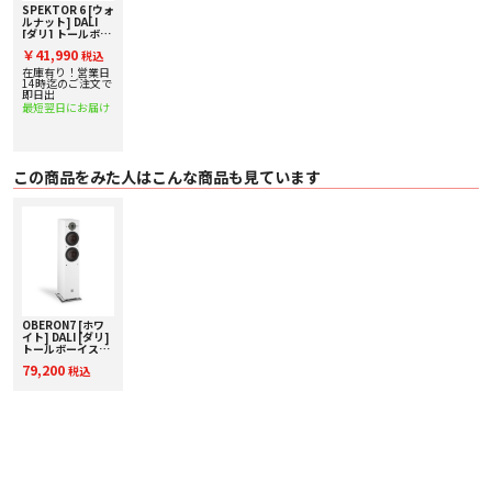
ームレスなサウンド再生を備えた低損失スピーカーを製造するという当社の取
SPEKTOR 6 [ウォ
ルナット] DALI
り組みの結果です。DALI SPEKTORスピーカーは、DALIが設計したカスタムビ
[ダリ] トールボー
ルドのドライバーと高品質のコンポーネントから作られたクロスオーバーのみ
イスピーカー [1
￥41,990
を使用することにより、ゼロに近い信号損失を実現します。
税込
台] 下取り査定額
20%アップ実施
在庫有り！営業日
中！
14時迄のご注文で
■ 主な仕様
即日出
〇 カラー ウォルナット B:ブラック W:ホワイト
最短翌日にお届け
※ホワイトは生産完了
〇 周波数特性（±3dB) 43~26kHz
〇 感度（2.83V/1m） 88.5dB
〇 推奨アンプ出力 30~150W
この商品をみた人はこんな商品も見ています
〇 クロスオーバー周波数 2,500Hz(2WAY)
〇 ツィーター 25mm ソフトドーム
〇 ミッドレンジ/ウーハー 165㎜ウッド・ファイバー・コーン x2(ダブルウーハ
ー)
〇 エンクロージャー・タイプ バスレフ型（リアポート）
〇 ターミナル シングル
〇 外径寸法（スパイク含まず）H*W*D 972mm x 195mm x 313mm
〇 本体重量[kg] 13.8kg
〇 付属品 グリル、スパイク、ラバーフット
OBERON7 [ホワ
イト] DALI [ダリ]
トールボーイスピ
ーカー [1台] 下取
79,200
税込
り査定額20%アッ
プ実施中！