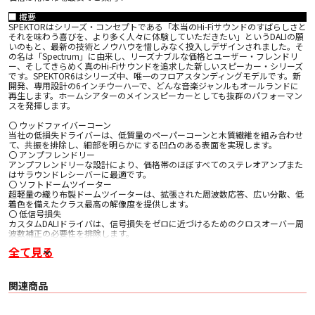
■ 概要
SPEKTORはシリーズ・コンセプトである「本当のHi-Fiサウンドのすばらしさと
それを味わう喜びを、より多く人々に体験していただきたい」というDALIの願
いのもと、最新の技術とノウハウを惜しみなく投入しデザインされました。そ
の名は「Spectrum」に由来し、リーズナブルな価格とユーザー・フレンドリ
ー、そしてきらめく真のHi-Fiサウンドを追求した新しいスピーカー・シリーズ
です。SPEKTOR6はシリーズ中、唯一のフロアスタンディングモデルです。新
開発、専用設計の6インチウーハーで、どんな音楽ジャンルもオールランドに
再生します。ホームシアターのメインスピーカーとしても抜群のパフォーマン
スを発揮します。
〇 ウッドファイバーコーン
当社の低損失ドライバーは、低質量のペーパーコーンと木質繊維を組み合わせ
て、共振を排除し、細部を明らかにする凹凸のある表面を実現します。
〇 アンプフレンドリー
アンプフレンドリーな設計により、価格帯のほぼすべてのステレオアンプまた
はサラウンドレシーバーに最適です。
〇 ソフトドームツイーター
超軽量の織り布製ドームツイーターは、拡張された周波数応答、広い分散、低
着色を備えたクラス最高の解像度を提供します。
〇 低信号損失
カスタムDALIドライバは、信号損失をゼロに近づけるためのクロスオーバー周
波数補正の必要性を排除します。
全て見る
■ 主な特長
SPEKTOR FAMILYの原動力
ステレオやサラウンドセットアップにパンチを与える手頃な価格のフロアスタ
ンドスピーカーをお探しの場合は、DALI SPEKTOR 6が最適です。すべてのDALI
関連商品
スピーカーと同様に、SPEKTOR 6には、基本的な音響および電気音響の原則
と、明瞭さと本物の正直なサウンドが完全なライブ音楽体験に近づくという強
い信念が組み込まれています。