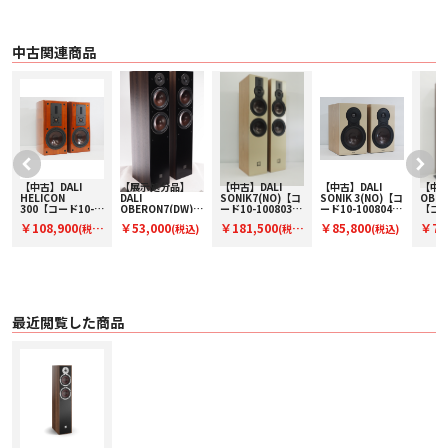
広い分散
どの部屋にも簡単に統合
中古関連商品
SPEKTOR 6のドライバー材料と形状は、幅広い分散パターンを実現するように
設計されています。音を部屋の周りにより広く分散させることで、聞こえるも
のは、軸外でも、より一貫したバランス、一貫性、品質を持つことができま
す。また、分散が広いため、SPEKTOR 6の位置決めの柔軟性も高まります。Ｓ
ツイーター
高周波数を正確にレンダリング
超軽量の織物で作られたSPEKTOR 6ドームツイーターは、非常に高い精度で高
周波をレンダリングします。他のほとんどのソフトドームツイーターと比較し
て、当社のドーム素材は重量の半分以下(0.056 mg / mm2)です。ツイーターの
【中古】DALI
【展示処分品】
【中古】DALI
【中古】DALI
【中古
印象的な能力は、高周波数範囲の最も低い部分でも破壊することなく再生する
HELICON
DALI
SONIK7(NO)【コ
SONIK 3(NO)【コ
OBER
ことを意味し、ツイーターとウーファーの間の重要なハンドオーバーの間でさ
300【コード10-
OBERON7(DW)
ード10-100803】
ード10-100804】
【コー
え、中域周波数のすべての詳細が保持されます。
ッ
100811】ブック
【コードW-
フロア型スピーカ
ブックシェルフス
100
￥108,900
￥53,000
￥181,500
￥85,800
￥77
(税
(税込)
(税
(税込)
シェルフスピーカ
OBERON7DW】
ー(ペア)
ピーカー(ペア)
型スピ
ー(ペア)
フロア型スピーカ
ア)
ウーファー
込)
込)
ー（ペア）
SPEKTOR 6用にカスタム開発
SPEKTOR 6サウンドシグネチャーは、このスピーカー用に特別に開発された6
つの<>/<>インチウーファーを中心に構築されています。ダリのシグネチャー
である木質繊維コーンの角度やダストキャップのサイズなどのディテールは、
可能な限り最高の統合、分散、パフォーマンスのために最適化されています。
最近閲覧した商品
コーンメンブレンは、細粒紙と木質繊維パルプの混合物であるため、ウーファ
ーは非常に剛性が高く軽量であり、不均一な構造は不要な表面共振を最小限に
抑えるのに役立ちます。
低損失
スムーズでシームレスなオーディオ
スピーカーの機能は、信号の損失を最小限に抑えながら、アンプからの電気信
号をリスナーにとってリアルなオーディオ体験に変換することです。SPEKTOR
シリーズから得られる音の明瞭さは、時間と周波数領域の両方でスムーズでシ