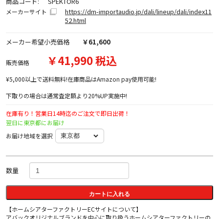
商品コード:
SPEKTOR6
https://dm-importaudio.jp/dali/lineup/dali/index11
メーカーサイト
52.html
メーカー希望小売価格
￥61,600
￥41,990 税込
販売価格
¥5,000以上で送料無料!在庫商品はAmazon pay使用可能!
下取りの場合は通常査定額より20%UP実施中!
在庫有り！営業日14時迄のご注文で即日出荷！
翌日に東京都にお届け
お届け地域を選択
数量
カートに入れる
【ホームシアターファクトリーECサイトについて】
アバックオリジナルブランドを中心に取り扱うホームシアターファクトリーの