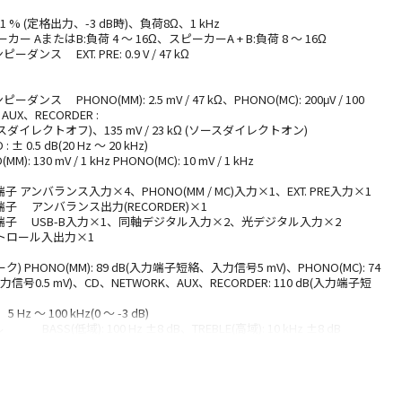
 % (定格出力、-3 dB時)、負荷8Ω、1 kHz
AまたはB:負荷 4 ～ 16Ω、スピーカーA + B:負荷 8 ～ 16Ω
ンス EXT. PRE: 0.9 V / 47 kΩ
ンス PHONO(MM): 2.5 mV / 47 kΩ、PHONO(MC): 200μV / 100
UX、RECORDER :
 (ソースダイレクトオフ)、135 mV / 23 kΩ (ソースダイレクトオン)
 0.5 dB(20 Hz ～ 20 kHz)
130 mV / 1 kHz PHONO(MC): 10 mV / 1 kHz
アンバランス入力×4、PHONO(MM / MC)入力×1、EXT. PRE入力×1
 アンバランス出力(RECORDER)×1
子 USB-B入力×1、同軸デジタル入力×2、光デジタル入力×2
トロール入出力×1
ク) PHONO(MM): 89 dB(入力端子短絡、入力信号5 mV)、PHONO(MC): 74
号0.5 mV)、CD、NETWORK、AUX、RECORDER: 110 dB(入力端子短
 100 kHz(0 ～ -3 dB)
S(低域): 100 Hz ±8 dB、TREBLE(高域): 10 kHz ±8 dB
) 434 x 182 x 431 mm
kg
W(電気用品安全法による)