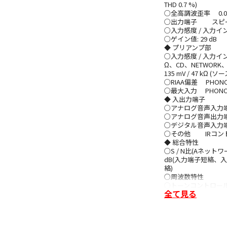
THD 0.7 %)
○全高調波歪率 0.01
○出力端子 スピーカー 
○入力感度 / 入力インピーダ
○ゲイン値: 29 dB
◆ プリアンプ部
○入力感度 / 入力インピーダ
Ω、CD、NETWORK、A
135 mV / 47 kΩ
○RIAA偏差 PHONO : ±
○最大入力 PHONO(MM): 
◆ 入出力端子
○アナログ音声入力端子 
○アナログ音声出力端子
○デジタル音声入力端
○その他 IRコン
◆ 総合特性
○S / N比(Aネットワー
dB(入力端子短絡、入力信
絡)
○周波数特性 5 Hz ～
○トーンコントロール BAS
全て見る
◆ 総合
○外形寸法(W × H × D
○質量 25.0 
○消費電力 380 