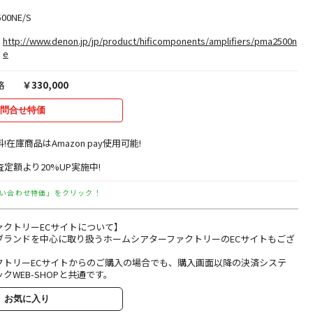
00NE/S
http://www.denon.jp/jp/product/hificomponents/amplifiers/pma2500n
e
格
￥330,000
問合せ特価
料!在庫商品はAmazon pay使用可能!
定額より20%UP実施中!
い合わせ特価」をクリック！
ァクトリーECサイトについて】
ブランドを中心に取り扱うホームシアターファクトリーのECサイトもござ
クトリーECサイトからのご購入の場合でも、購入画面以降の決済システ
クWEB-SHOPと共通です。
お気に入り