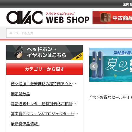
国内
カテゴリーから探す
続々追加！激安価格の超特価アウトレットセール開催！
展示処分品
全て
お得なセール中！
＞
電話通販センター超特別価格ご相談コーナー！
高画質スクリーン&プロジェクターセット超特価！
最新特価品情報!!