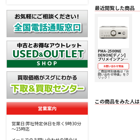
最近閲覧した商品
PMA-2500NE
DENON[デノン]
プリメインアンプ
【価格、納期お問
い合わせ用ペー
お問い合わせ特価
ジ】
ご商談特別価格は「お
問い合わせ特価」をク
リック！
この商品をみた人は
営業案内
営業日:弊社特定休日を除く9時30分
～15時迄
メールでのお問い合わせの場合は、