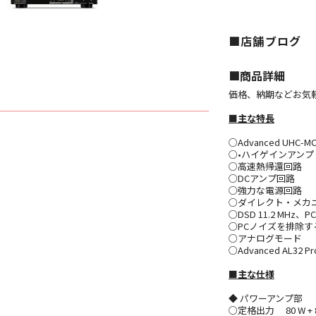
■店舗ブログ
■︎商品詳細
価格、納期などお気
■主な特長
○Advanced UH
○•ハイゲインアン
○高速熱帰還回路
○DCアンプ回路
○強力な電源回路
○ダイレクト・メカ
○DSD 11.2 MHz、PCM
○PCノイズを排除
○アナログモード
○Advanced AL32 Pro
■主な仕様
◆ パワーアンプ部
○定格出力 80 W + 80 