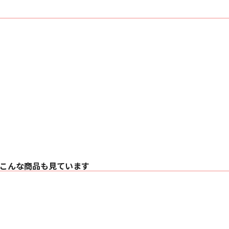
○待機電力 0.2 
○付属品 かんたんス
ド
こんな商品も見ています