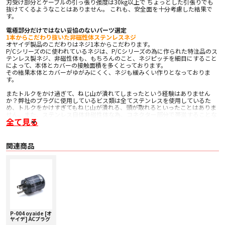
刃受け部分とケーブルの引っ張り強度は30kg以上で ちょっとした引張りでも
抜けてくるようなことはありません。 これも、安全面を十分考慮した結果で
す。
電極部分だけではない妥協のないパーツ選定
1本からこだわり抜いた非磁性体ステンレスネジ
オヤイデ製品のこだわりはネジ1本からこだわります。
P/Cシリーズのに使われているネジは、P/Cシリーズの為に作られた特注品のス
テンレス製ネジ、非磁性体も、もちろんのこと、ネジピッチを細目にすること
によって、本体とカバーの接触面積を多くとっております。
その結果本体とカバーがゆがみにくく、ネジも緩みくい作りとなっておりま
す。
またトルクをかけ過ぎて、ねじ山が潰れてしまったという経験はありません
か？弊社のプラグに使用しているビス類は全てステンレスを使用しているた
め、トルクをかけすぎてもねじ山が潰れる、頭が取れるといったことはありま
せん。また、ステンレス自体非磁性体な為、コネクター部分で帯滋することな
全て見る
くS/Nの高い音をご提供いたします。
GF＋PBTボディ
「P/C-004」のボディには、優れた機械特性と電気絶縁性を併せ持つ、高比重
関連商品
エンプラ素材PBT＋GF30％を使用。高剛性のボディは、高速振動減衰を実現し
ました。さらに、全てのネジはステンレス製でP/Cシリーズおよび「
M1/F1
」
専用に作られた完全オリジナルビス。剛性の高いステンレスネジはトルクをか
けすぎて、ねじ山が潰れる、頭が取れるといったトラブルはありません。ま
た、最大ケーブル取り付けサイズは10sq（5.5sq×2本）で抜群の作業性を誇り
ます。刃受け部分とケーブルの引っ張り強度は30kg以上で、ちょっとした引張
りでも抜けてくるようなことはありません。 これも安全面を十分考慮した結果
です。
高剛性ポリカーボネート
P-004 oyaide [オ
ヤイデ] ACプラグ
本体カバーには、肉厚ポリカーボネートを使用しました。この材質の選定は、