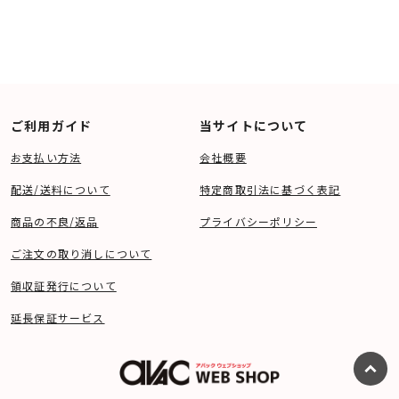
〇 メッキ 2回磨き上げの後、プラチナメッキ（0.5μ)+パラジウムメッキ(0.3μ)
〇 ケーブル適応外径 最小 6.5mm 最大 17.0mm
〇 最大ケーブル適応ゲージ AWG10 (5.5sq)
〇 定格 125V・15A仕様 ＜PS＞E認証品
ご利用ガイド
当サイトについて
お支払い方法
会社概要
配送/送料について
特定商取引法に基づく表記
商品の不良/返品
プライバシーポリシー
ご注文の取り消しについて
領収証発行について
延長保証サービス