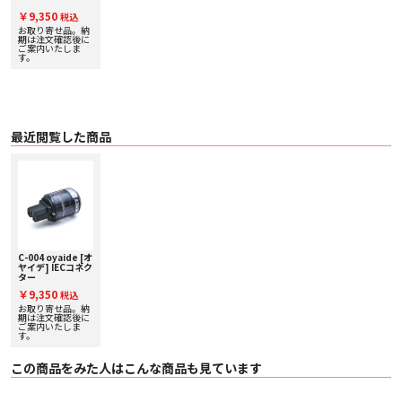
その強度と硬さにあります。微弱振動をレスポンス早く減衰させ、剛性を高め
￥9,350
た為歪感がありません。
税込
お取り寄せ品。納
期は注文確認後に
ケーブル適応外径
ご案内いたしま
電源ケーブルを自作したときに、制振を目的としてブチルを巻いたり、ノイズ
す。
遮断テープ 等を使用してついつい太くなってしまった経験はありませんか？本
製品はそんなお客様にも安心してお使いいただけるよう、 IECプラグ、電源プ
ラグ共に最大外径17mmのケーブルに対応できます。 これで、テープや制振処
理でついつい太くなってしまっても、もう安心。
ケーブル取り付け穴
最近閲覧した商品
出来るだけ太いケーブルを使いたい、作りたい！ そんなお客様のために、ケー
ブル取り付けサイズは最大10sq（5.5sq×2本） まで対応可能（但し許容電流
は125V15A）
シリアルナンバー付き＜ホログラムシール＞による管理体制
オヤイデ電気の
「P/C（プラグ/コネクター）シリーズ」
には管理の為、全てシ
リアルナンバー付きの
＜ホログラムシール＞
を貼ってあります。 出荷時には
＜
オリジナル缶ケース入り＞
に入った状態ですので、輸送中の衝撃から本体を守
ってくれます。
C-004 oyaide [オ
現在、
「P/C（プラグ/コネクター）シリーズ」
に非常に良く似た外観をした模
ヤイデ] IECコネク
ター
倣品が流通していることが確認されております。本商品の出荷状態は
＜オリジ
ナル缶ケース入り＞
で、本体側面にはシリアリナンバー付きの
＜ホログラムシ
￥9,350
税込
ール＞
を貼り、本体側面に貼られた名前入りのシールを
＜アルミ板シール＞
に
お取り寄せ品。納
変更し、模倣品との識別を図っております。
期は注文確認後に
ご案内いたしま
す。
模倣品に関する詳細は
こちらから
この商品をみた人はこんな商品も見ています
■ 仕様
〇 品名 C-004
〇 ブレード ベリリウム銅 （表面研磨）