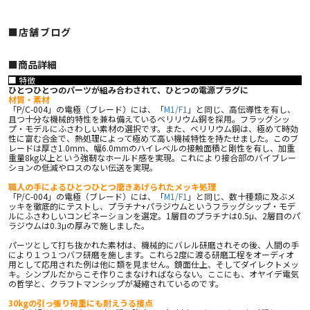
■店舗ブログ
■︎商品詳細
■ 特徴
ひとつひとつのパーツが組み合わされて、ひとつの電源プラグに
材質・素材
「P/C-004」の電極（ブレード）には、「
M1/F1
」と同じ、高伝導性を有し、
且つ十分な機械的特性を兼ね備えているベリリウム銅を採用。フラッグシッ
プ・モデルにふさわしい素材の選択です。また、ベリリウム銅は、極めて時効
性に富む合金で、熱処理によって極めて高い機械特性を持たせました。このブ
レードは厚さ1.0mm、幅6.0mmのハイレベルの接触面積と剛性を有し、加重
重量8kg以上という強靭なホールド感を実現。これにより接合部のバイブレー
ションの低減やロスのない伝送を実現。
職人の手によるひとつひとつ磨きあげられたメッキ処理
「P/C-004」の電極（ブレード）には、「
M1/F1
」と同じ、数十種類に及ぶメ
ッキを徹底的にテストし、プラチナ+パラジウムというフラッグシップ・モデ
ルにふさわしいコンビネーションを選定。1層目のプラチナは0.5μ、2層目のパ
ラジウムは0.3μの厚みで施しました。
パーツとして打ち抜かれた素材は、機械的にバレル研磨されその後、人間の手
により１つ１つバフ研磨を施します。これら2度に渡る研磨工程をオーディオ
用として応用された例は他に類を見ません。鏡面仕上、そしてダイレクトメッ
キ。シンプルだからこそ作りこまなければならない。ここにも、オヤイデ電気
の哲学と、クラフトマンシップが凝縮されているのです。
30kgの引っ張り荷重にも耐えうる接点