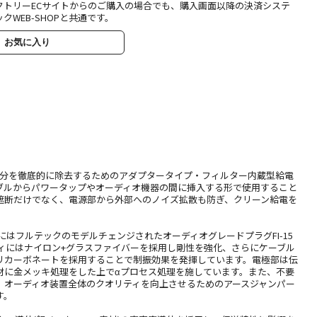
クトリーECサイトからのご購入の場合でも、購入画面以降の決済システ
クWEB-SHOPと共通です。
お気に入り
ズ成分を徹底的に除去するためのアダプタータイプ・フィルター内蔵型給電
ブルからパワータップやオーディオ機器の間に挿入する形で使用すること
遮断だけでなく、電源部から外部へのノイズ拡散も防ぎ、クリーン給電を
にはフルテックのモデルチェンジされたオーディオグレードプラグFI-15
。ボディにはナイロン+グラスファイバーを採用し剛性を強化、さらにケーブル
リカーボネートを採用することで制振効果を発揮しています。電極部は伝
材に金メッキ処理をした上でαプロセス処理を施しています。また、不要
、オーディオ装置全体のクオリティを向上させるためのアースジャンパー
す。