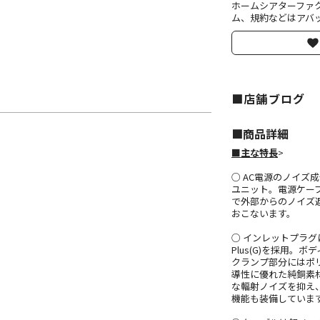
ホームシアターファ
ム、規約などはアバッ
■店舗ブログ
■︎商品詳細
■主な特長
>
○ AC電源のノイ
ユニット。電源ケー
で外部からのノイズ
おこないます。
○ インレットプラグ
Plus(G)を採用
クランプ部分にはポ
導性に優れた純銅素
な輻射ノイズを抑え
機能も装備していま