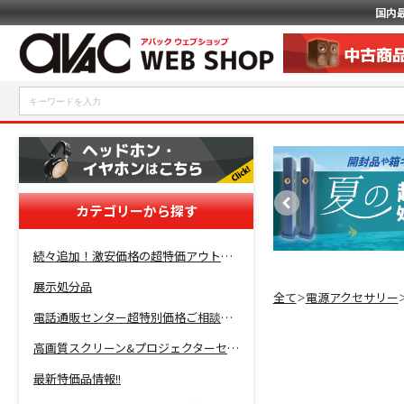
国内
カテゴリーから探す
続々追加！激安価格の超特価アウトレットセール開催！
展示処分品
全て
電源アクセサリー
＞
電話通販センター超特別価格ご相談コーナー！
高画質スクリーン&プロジェクターセット超特価！
最新特価品情報!!