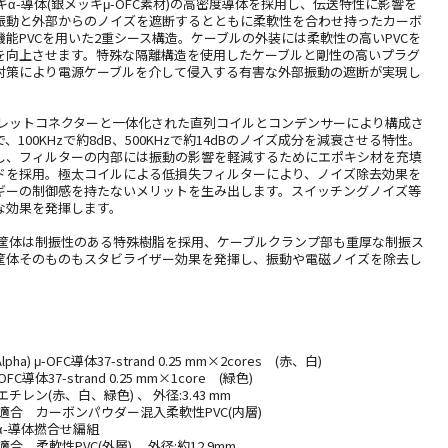
キα-導体(銀メッキμ-OFC素材)の高密度導体を採用し、伝送特性に影響を
振動と外部からのノイズを遮断するとともに柔軟性を合わせ持ったカーボ
能PVCを用いた2重シース構造。ケーブルの外装には柔軟性の高いPVCを
を向上させます。特殊な隔離構造を使用したケーブルと剛性の高いプラグ
対策により電源ケーブルを介して侵入する有害な外部振動の遮断が実現し
ンレットコネクターと一体化された直列コイルとコンデンサーにより構成さ
100KHzで約8dB、500KHzで約14dBのノイズ成分を減衰させる特性。
し、フィルターの内部には振動の影響を軽減するためにエポキシ材を充填
ドを採用。極太コイルによる低損失フィルターにより、ノイズ除去効果を
ギーの制御感を持たないメリットを生み出します。スイッチングノイズ等
な効果を発揮します。
む筐体は制振性のある特殊樹脂を採用、ケーブルクランプ部も重厚な制振ス
筐体そのものもスタビライザー効果を発揮し、振動や電磁ノイズを除去し
ha) μ-OFC導体37-strand 0.25 mm×2cores (赤、白)
μ-OFC導体37-strand 0.25 mm×1core (緑色)
レン(赤、白、緑色) 、 外径:3.43 mm
S指令適合 カーボンパウダー混入柔軟性PVC(内層)
m α-導体撚合せ編組
令適合 柔軟性PVC(外層)、 外径:約12.9mm