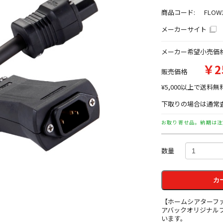
商品コード:
FLOW
メーカーサイト
メーカー希望小売価
￥2
販売価格
¥5,000以上で送料無
下取りの場合は通常査
お取り寄せ品。納期は注
数量
カ
【ホームシアターフ
アバックオリジナル
います。