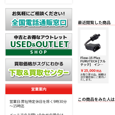
最近閲覧した商品
Flow-15 Plus
FURUTECH [フル
テック] インラ
インノイズフィル
￥25,000
ター
税込
お取り寄せ品。納期は
注文確認後にご案内い
たします。
営業案内
この商品をみた人は
営業日:弊社特定休日を除く9時30分
～15時迄
メールでのお問い合わせの場合は、