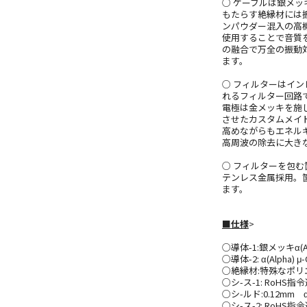
○ ケーブルは銀メッ
もたらす絶縁材には
ンパウダー混入の高機
使用することで音質
の融合で万全の振動
ます。
○ フィルターはイ
れるフィルター回路で、
電極は金メッキを施
させたカスタムメイ
高めながらもエネル
高周波の除去に大き
○ フィルターを包
テンレス金属採用。
ます。
■仕様
>
○導体-1:銀メッキα(Alp
○導体-2: α(Alpha) 
○絶縁材:特殊なポリエチ
○シ-ス-1: RoH
○シ-ルド:0.12m
○シ-ス-2: RoHS指