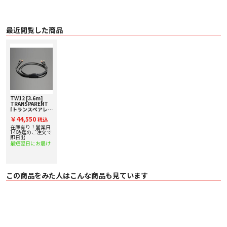
最近閲覧した商品
TW12 [3.6m]
TRANSPARENT
[トランスペアレン
ト] スピーカーケ
￥44,550
税込
ーブル
在庫有り！営業日
14時迄のご注文で
即日出
最短翌日にお届け
この商品をみた人はこんな商品も見ています