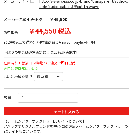
http://www.axiss.co.jp/brand/transparent/audio-c
メーカーサイト
able/audio-cable-3/#cnt-linkwave
メーカー希望小売価格
￥49,500
￥44,550 税込
販売価格
¥5,000以上で送料無料!在庫商品はAmazon pay使用可能!
下取りの場合は通常査定額より20%UP実施中!
在庫有り！営業日14時迄のご注文で即日出荷！
翌日に東京都にお届け
お届け地域を選択
数量
カートに入れる
【ホームシアターファクトリーECサイトについて】
アバックオリジナルブランドを中心に取り扱うホームシアターファクトリーの
ECサイトもございます。