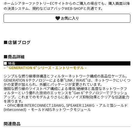
ホームシアターファクトリーECサイトからのご購入の場合でも、購入画面以降
の決済システム、規約などはアバックWEB-SHOPと共通です。
お気に入り
■店舗ブログ
■︎商品詳細
■ 特長
– “GENERATION 6″シリーズ・エントリーモデル –
シンプルな撚り線導体構造とフィルターネットワーク構成の高品位ケーブル。
GENERATION 6テクノロジーによる新”LINK / WAVE”は、ネットワークにいくつ
かの変更が加えられ、外観とパッケージが変更されています。
強固な撚り線のツイストペア構成による導体/絶縁体と高度なネットワークフ
ィルターという優れた技術のエッセンスを”Gen 6″テクノロジーでブラッシュ
アップ。これまでのモデルよりさらに高いノイズ抑制効果とクリアな伝送能⼒
を誇ります。
・OFHC導体:INTERCONNECT:18AWG, SPEAKER:12AWG ・アルミ箔シールド
(Interconnect) ・モールドABSネットワークモジュール
関連商品