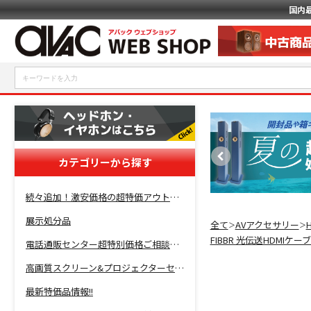
国内
カテゴリーから探す
続々追加！激安価格の超特価アウトレットセール開催！
展示処分品
全て
AVアクセサリー
＞
＞
FIBBR 光伝送HDMIケ
電話通販センター超特別価格ご相談コーナー！
高画質スクリーン&プロジェクターセット超特価！
最新特価品情報!!