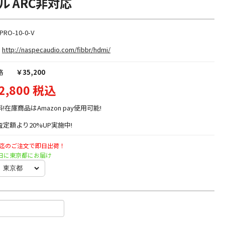
 ARC非対応
PRO-10-0-V
http://naspecaudio.com/fibbr/hdmi/
格
￥35,200
2,800 税込
料!在庫商品はAmazon pay使用可能!
定額より20%UP実施中!
時迄のご注文で即日出荷！
日曜日に東京都にお届け