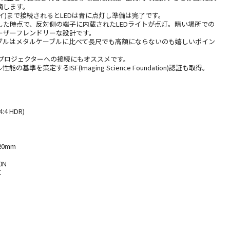
摘します。
イ)まで接続されるとLEDは青に点灯し準備は完了です。
した時点で、反対側の端子に内蔵されたLEDライトが点灯。暗い場所での
ーザーフレンドリーな設計です。
ブルはメタルケーブルに比べて長尺でも高額にならないのも嬉しいポイン
プロジェクターへの接続にもオススメです。
基準を策定するISF(Imaging Science Foundation)認証も取得。
:4 HDR)
0mm
0N
℃