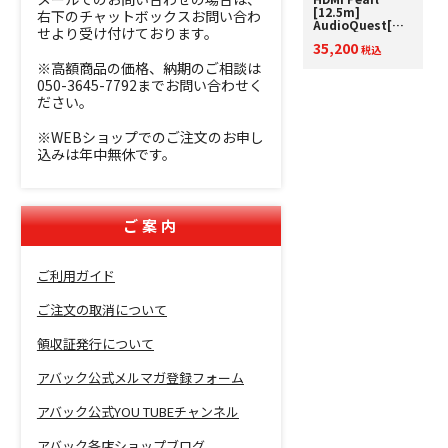
[12.5m]
右下のチャットボックスお問い合わ
AudioQuest[オ
せより受け付けております。
ーディオクエス
35,200
ト] HDMIケーブ
税込
ル
※高額商品の価格、納期のご相談は
4K/60p(18Gbps)
050-3645-7792までお問い合わせく
対応
ださい。
※WEBショップでのご注文のお申し
込みは年中無休です。
ご案内
ご利用ガイド
ご注文の取消について
領収証発行について
アバック公式メルマガ登録フォーム
アバック公式YOU TUBEチャンネル
アバック各店ショップブログ