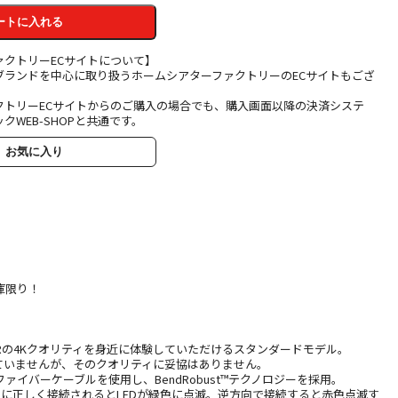
ートに入れる
ァクトリーECサイトについて】
ブランドを中心に取り扱うホームシアターファクトリーのECサイトもござ
クトリーECサイトからのご購入の場合でも、購入画面以降の決済システ
クWEB-SHOPと共通です。
お気に入り
庫限り！
、FIBBRの4Kクオリティを身近に体験していただけるスタンダードモデル。
していませんが、そのクオリティに妥協はありません。
ァイバーケーブルを使用し、BendRobust™テクノロジーを採用。
)に正しく接続されるとLEDが緑色に点滅。逆方向で接続すると赤色点滅す