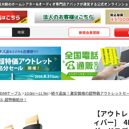
最大級のホームシアター&オーディオ専門店
アバックが運営する公式オンラインショ
新規会員登録
HDMIケーブル
10.0m〜11.9m
続々追加！激安価格の超特価アウトレットセ
＞
＞
ーブル 超特価処分！
【アウトレット
ィバー] 4