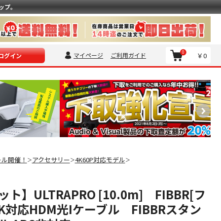
ップ。
0
マイページ
ご利用ガイド
￥0
ログイン
ール開催！
アクセサリー
4K60P対応モデル
＞
＞
＞
】ULTRAPRO [10.0m] FIBBR[フ
K対応HDM光Iケーブル FIBBRスタン