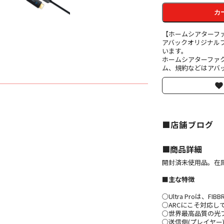
カ
【ホームシアターフ
アバックオリジナル
います。
ホームシアターファ
ム、規約などはアバッ
■店舗ブログ
■︎商品詳細
開封済未使用品。在
■主な特徴
○Ultra Proは
○ARCにこそ対応
○世界最高品質の光フ
○送信側(プレイヤー