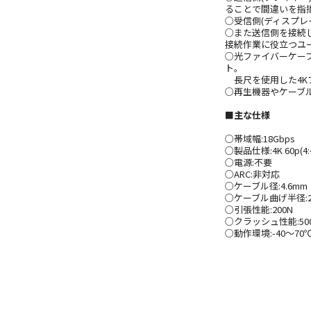
ることで間違いを指
○受信側(ディスプレ
○また送信側を接続
接続作業に役立つユ
○光ファイバーケー
ト。
長尺を使用した4K
○再生機器やケーブル性能の
■主な仕様
○帯域幅:18Gbps
○製品仕様:4K 60p(4:4
○電源:不要
○ARC:非対応
○ケーブル径:4.6mm
○ケーブル曲げ半径:2
○引張性能:200N
○クラッシュ性能:50
○動作環境:-40～70