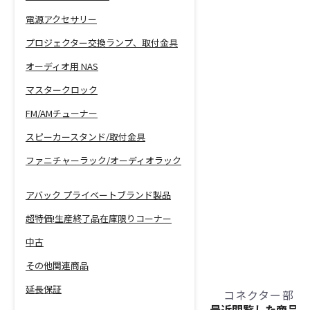
電源アクセサリー
プロジェクター交換ランプ、取付金具
オーディオ用 NAS
マスタークロック
FM/AMチューナー
スピーカースタンド/取付金具
ファニチャーラック/オーディオラック
アバック プライベートブランド製品
超特価!生産終了品在庫限りコーナー
中古
その他関連商品
延長保証
コネクター部
最近閲覧した商品