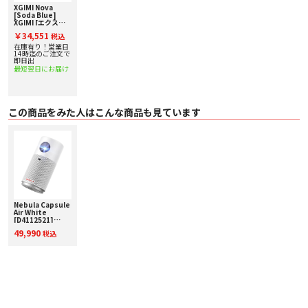
〇 スクリーンへの自動アジャスト /
XGIMI Nova
〇 障害物自動回避 /
[Soda Blue]
〇 光学ズーム /
XGIMI [エクスジ
ミー] ポータブル
〇 デジタルズーム 対応
￥34,551
税込
プロジェクター 下
〇 スローレシオ 1.3:1
取り査定額20%ア
在庫有り！営業日
〇 アスペクト比 /
ップ実施中！
14時迄のご注文で
即日出
〇 投影方式 フロント／リア／フロント天吊り／リア天吊り
最短翌日にお届け
〇 投影サイズ 45 〜 150 インチ
システム
〇 CPU MT9630
〇 GPU /
〇 RAM 2GB
この商品をみた人はこんな商品も見ています
〇 ストレージ 32GB
〇 システム Google TV
〇 高速起動 /
〇 ミラーリング DLNA / Google Cast
オーディオ
〇 スピーカー 2 x 3W Sound by JBL
〇 DTS-Virtual:X /
〇 DTS-HD /
〇 ドルビーオーディオ 対応
Nebula Capsule
〇 ドルビーデジタル（DD） 対応
Air White
〇 ドルビーデジタルプラス（DD+） 対応
[D4112521]
接続性
Anker [アンカー]
49,990
税込
〇 WiFi WiFi 5 Dual-band 2.4/5GHz
Google TV搭載
モバイルプロジェ
〇 Bluetooth Bluetooth 5.1
クター 下取り査定
〇 入力端子 DC x 1, HDMI × 1, USB x 1
額20%アップ実施
〇 出力端子 /
中！
電気
〇 ノイズレベル ≤28dB@1m
〇 消費電力 65W
〇 電源 AC100-240V, 50/60Hz