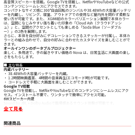
高音質スピーカーを搭載。Google TVを搭載し、NetflixやYouTubeなどの公式
コンテンツにシームレスにアクセスできます。
コンパクトなサイズ感に300°自由回転のジンバルや38.48Whの大容量バッテリ
ーを内蔵し、リビング、寝室、アウトドアでの使用など屋内外を問わず柔軟な
使い方が可能です。また、 XGIMI初のカラーバリエーション展開で本体カラー
は、空間になじみやすい落ち着いた印象の「Cloud Ash（クラウドアッシ
ュ）」と、空間のアクセントとしても楽しめる「Soda Blue（ソーダブル
ー）」の2色を展開します。
さらに、本体を自分好みにデコレーションできるステッカーが付属し、本体カ
ラーとの組み合わせで、自分の好みに合わせたカスタマイズを楽しむことがで
きます。
オールインワンのポータブルプロジェクター
楽しく、多用途で、手の届きやすい価格の Nova は、日常生活に大画面の楽し
さをもたらします。
■ 主な特長
内蔵バッテリー
・ 38.48Whの大容量バッテリーを内蔵。
・ 1.2時間映画鑑賞、4時間の音楽再生(エコモード時)が可能です。
・ コードレスで手軽に大画面を楽しむことができます。
Google TV搭載
Google TVを搭載し、NetflixやYouTubeなどのコンテンツにシームレスにアク
セス。インストール不要で、ワンタッチで簡単にアクセス可能。
6Wスピーカー内蔵
Sound by JBL + Dolby Audioで臨場感あるサウンド体験が可能です。
シンバル一体型デザイン
全て見る
300°自由回転のジンバルにより、片手で軽く回すだけで投影方向を瞬時に切り
替え、天井シアターを手軽に実現。さらに、ジンバルはそのまま持ち手として
も使え、外出時の持ち運びも便利です。
関連商品
スピーカーライト
柔らかなムードライトが音楽に合わせて揺れ、リラックスタイムを彩ります。
中断なしの自動台形補正&オートフォーカス