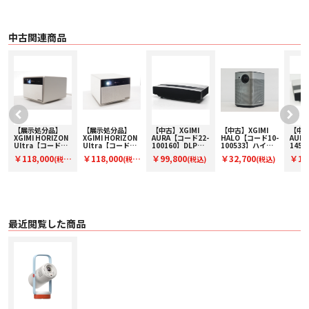
プロジェクターをどこに置いても、自動で補正された画面が表示されます。設
定の手間や邪魔な画面表示も一切ありません。瞬時に大画面をクリアに楽しめ
ます。
多彩なカラー展開
中古関連商品
「Cloud Ash」（クラウドアッシュ）はシンプルなカラーでインテリアになじ
みやすく、設置場所を選ばない長く安心して使える定番カラー。「Soda
Blue」（ソーダブルー）はオレンジレッドとブルーのコントラストが印象的な
カラー。空間のアクセントになるデザインです。
・ Cloud Ash
・ Soda Blue
オリジナルステッカー付属
2種類の「ねこのお仕事日記」ステッカーが付属。ねこモチーフのデザイン
で、貼るだけで簡単に本体をカスタマイズできます。
【展示処分品】
【展示処分品】
【中古】XGIMI
【中古】XGIMI
【中古
-
XGIMI HORIZON
XGIMI HORIZON
AURA【コード22-
HALO【コード10-
AUR
■ 主な仕様
Ultra【コードW-
Ultra【コードU-
100160】DLPプ
100533】ハイエ
145
ディスプレイ
HORIZONULTRA】
HORIZONULTRA】
ロジェクター
ンドポータブルプ
ジェ
￥118,000
￥118,000
￥99,800
￥32,700
￥11
〇 製品の分類 ポータブルプロジェクター
(税
(税
(税込)
(税込)
Dolby Vision対応
Dolby Vision対応
ロジェクター
〇 光源 LED
4Kプロジェクター
4Kプロジェクター
込)
込)
込)
〇 ランプ寿命 /
〇 ディスプレイ技術 LCD
〇 3D /
〇 対応フォーマット /
〇 低遅延 /
最近閲覧した商品
〇 MEMC（モーション補正技術） /
〇 輝度 250 ISO ルーメン
〇 標準解像度 1920 × 1080ピクセル
〇 コントラスト比 1500:1
〇 レンズ 高透過率コーティングレンズ
〇 アイ・プロテクション /
設定
〇 自動台形補正 対応（中断なしの自動台形補正）
〇 オートフォーカス 対応（中断なしのオートフォーカス）