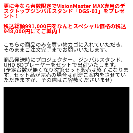
更に今なら台数限定でVisionMaster MAX専用のデ
スクトップジンバルスタンド「DGS-01」をプレゼ
ント！
税込総額991,000円をなんとスペシャル価格の税込
948,000円にてご案内！
こちらの商品のみを買い物カゴに入れていただき、
そのままご注文完了までお願いいたします。
商品発送時にプロジェクター、ジンバルスタンド、
UHD BDプレーヤーをセットで出荷いたします。
(予定台数が無くなり次第セット販売は終了になりま
す。セット品が完売の場合は別途ご案内をさせてい
ただきますが、その際はご容赦くださいませ)