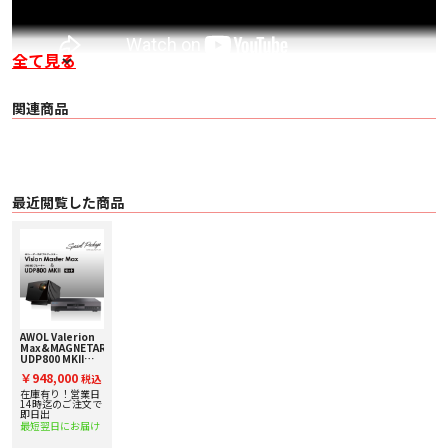
全て見る
関連商品
最近閲覧した商品
AWOL Valerion
Max&MAGNETAR
UDP800 MKII
【4K DLPプロジ
￥948,000
税込
ェクターとUHD
BDプレーヤーのス
在庫有り！営業日
ペシャルセット！
14時迄のご注文で
更に限定でジンバ
即日出
ルスタンド付
最短翌日にお届け
き！】