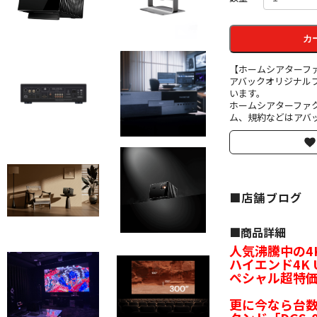
カ
【ホームシアターフ
アバックオリジナル
います。
ホームシアターファ
ム、規約などはアバッ
■店舗ブログ
■︎商品詳細
人気沸騰中の4K 
ハイエンド4K U
ペシャル超特
更に今なら台数限