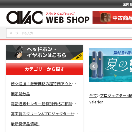
国内
カテゴリーから探す
続々追加！激安価格の超特価アウトレットセール開催！
展示処分品
全て
プロジェクター 通
＞
Valerion
電話通販センター超特別価格ご相談コーナー！
高画質スクリーン&プロジェクターセット超特価！
最新特価品情報!!