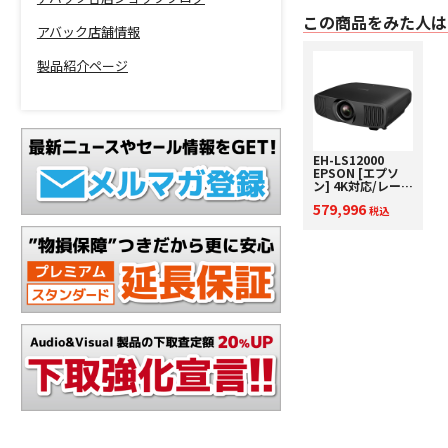
この商品をみた人は
アバック店舗情報
製品紹介ページ
EH-LS12000
EPSON [エプソ
ン] 4K対応/レーザ
ー光源搭載プロジ
579,996
ェクター
税込