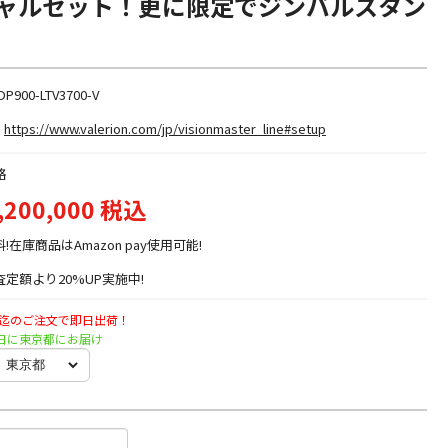
ャルセット！更に限定でジンバルスタン
P900-LTV3700-V
https://www.valerion.com/jp/visionmaster_line#setup
格
,200,000 税込
料!在庫商品はAmazon pay使用可能!
定額より20%UP実施中!
時迄のご注文で即日出荷！
土曜日に東京都にお届け