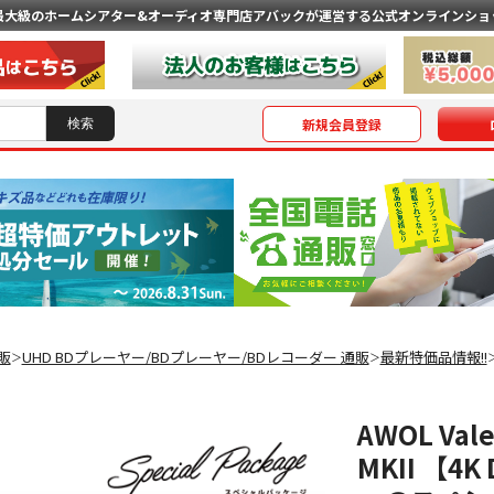
最大級のホームシアター&オーディオ専門店
アバックが運営する公式オンラインショ
新規会員登録
販
UHD BDプレーヤー/BDプレーヤー/BDレコーダー 通販
最新特価品情報!!
＞
＞
AWOL Val
MKII 【