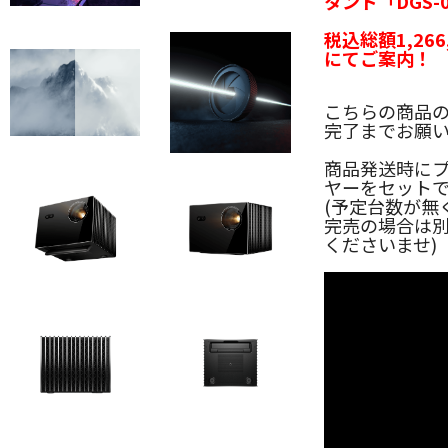
タンド「DGS
税込総額1,26
にてご案内！
こちらの商品
完了までお願
商品発送時にプ
ヤーをセット
(予定台数が無
完売の場合は
くださいませ)