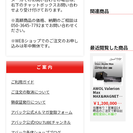
右下のチャットボックスお問い合わ
せより受け付けております。
関連商品
※高額商品の価格、納期のご相談は
050-3645-7792までお問い合わせく
ださい。
※WEBショップでのご注文のお申し
込みは年中無休です。
最近閲覧した商品
ご案内
ご利用ガイド
AWOL Valerion
ご注文の取消について
Max
MAX&MAGNETAR
UDP900 MKII
領収証発行について
￥1,200,000
【4K DLPプロジ
税
ェクターとUHD
在庫有り！営業日14
込
時迄のご注文で即日出
BDプレーヤーのス
アバック公式メルマガ登録フォーム
最短翌日にお届け
ペシャルセット！
更に限定でジンバ
アバック公式YOU TUBEチャンネル
ルスタンド付
き！】
アバック各店ショップブログ