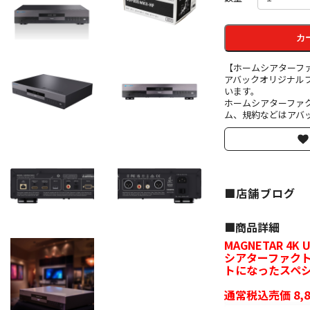
カ
【ホームシアターフ
アバックオリジナル
います。
ホームシアターファ
ム、規約などはアバッ
■店舗ブログ
■︎商品詳細
MAGNETAR 4K
シアターファクトリ
トになったスペ
通常税込売価 8