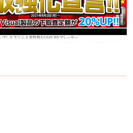
プしたスリム＆高性能なUHD BDプレーヤー
lu-ray、SACD、DVD（Video、Audio）を含む様々なディスクを再生できるユニ
スタンダードモデルです。フラッグシップモデルUDP900 MK IIと同等の
プロセッサーを搭載するUDP800 MKIIは、MKII化にあたり、HDMI音声
ミング機能を追加実装したほか、2chアナログ音声基板を完全に再設計。内
アップグレードと相まって、大幅に音の純度を向上させています。
マットに対応
「Dolby Vision®」、HDR10+に対応。高画質コンテンツのハイライ
む黒を再現します。BT.2020/BT.709/BT.601色空間に対応。
Sリタイミング機能を追加し、オーディオ品質を向上
オポートにTMDS（Transition Minimized Differential Signaling)信
を追加。ランダムジッターを効果的に補正し、安定したデータ伝送を可能
ーディオ再生においてDAC入力のクロック精度向上に寄与します。
コネクター、ドライブを精査し、映像と音の安定性を向上
にあたり、内部配線を高純度銅線にアップグレード。PCBコネクターもより
子製造（JST)製およびAmphenol製に変更しています。SONY製ドライ
には新たにスプレー塗装を施したほか吸音綿を追加し振動とノイズを低減