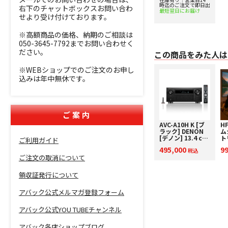
時迄のご注文で即日出
UHD BDソフトセ
右下のチャットボックスお問い合わ
最短翌日にお届け
ット 【超お買い得
せより受け付けております。
スペシャルセット
パッケージ！】
※高額商品の価格、納期のご相談は
050-3645-7792までお問い合わせく
ださい。
この商品をみた人は
※WEBショップでのご注文のお申し
込みは年中無休です。
ご案内
AVC-A10H K [ブ
H
ラック] DENON
ム
[デノン] 13.4 ch
ト
ご利用ガイド
AVサラウンドアン
短
495,000
9
プ 下取り査定額
税込
タ
ご注文の取消について
20%アップ実施
2
中！
中
領収証発行について
アバック公式メルマガ登録フォーム
アバック公式YOU TUBEチャンネル
アバック各店ショップブログ