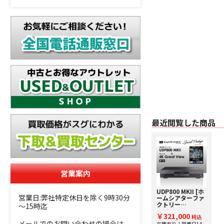
最近閲覧した商品
営業案内
UDP800 MKII [ホ
営業日:弊社特定休日を除く9時30分
ームシアターファ
クトリー
～15時迄
×MAGNETAR] ブ
￥321,000
ルーレイプレーヤ
税込
メールでのお問い合わせの場合は、
ー&超高画質4K
在庫有り！営業日14