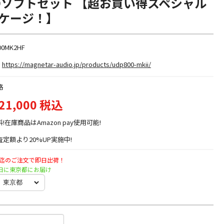
 BDソフトセット 【超お買い得スペシャル
ケージ！】
00MK2HF
https://magnetar-audio.jp/products/udp800-mkii/
格
21,000 税込
料!在庫商品はAmazon pay使用可能!
定額より20%UP実施中!
時迄のご注文で即日出荷！
火曜日に東京都にお届け