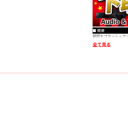
■ 概要
細部をブラッシュアッ
UHD Blu-ray、B
全て見る
バーサルプレーヤーの
ドライブメカ、映像処理
出力にTMDSリタイ
部配線／コネクタの
■ 主な特長
⚫ 最新の映像フォー
最新の映像フォーマット
ト、鮮やかな色彩、沈み込
⚫ HDMIにTMD
マザーボードのHDMIオーディ
号を再整形する機能
にします。とくにオ
⚫ 内部配線やPCB
このたびのMKII化
信頼性の高い日本圧着端
ブメカのケーシング