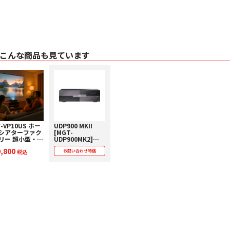
しています。
⚫ アナログ2ch音
アナログ2ch（XL
バーブラウンPCM179
出力を装備しています
ペアンプを「MUSES
こんな商品も見ています
ウンドを提供します
⚫ ネットワーク基板
ネットワーク基板を新設計
ーションに対応。
⚫ 徹底に質感にこだ
洗練されたOSD（
る、聴く楽しみを一
⚫ 信頼のSONYド
信頼のSONY製48
F-VP10US ホー
UDP900 MKII
シアターファク
[MGT-
ー訂正能力を有しま
リー 超小型・超
UDP900MK2]
た読み取りを保証。
焦点プロジェク
MAGNETAR [マグ
9,800
⚫ 信頼のプレーヤー
ー 下取り査定額
税込
ネター] 4K Ultra
お問い合わせ特価
0%アップ実施
HD ブルーレイプ
映像デコーディング／
！
レーヤー 下取り査
「MT8581」を採用
定額20%アップ実
快適な操作性を実現
施中！【価格、納
期お問い合わせ用
⚫ 60Wローノイズ
ページ】
UDP800 MK I
イズ・トランスを採
サーを多数採用し、
振動・ノイズ・熱を