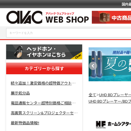
国内
カテゴリーから探す
続々追加！激安価格の超特価アウトレットセール開催！
展示処分品
全て
UHD BDプレーヤ
＞
UHD BDプレーヤー/B
電話通販センター超特別価格ご相談コーナー！
高画質スクリーン&プロジェクターセット超特価！
最新特価品情報!!