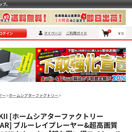
ップ。
0
マイページ
ご利用ガイド
￥0
ログイン
ヤー
ホームシアターファクトリー
＞
＞
 MKII [ホームシアターファクトリー
TAR] ブルーレイプレーヤー&超高画質