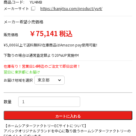
商品コード:
YU4MB
https://kanjitsu.com/product/yu4/
メーカーサイト
メーカー希望小売価格
￥75,141 税込
販売価格
¥5,000以上で送料無料!在庫商品はAmazon pay使用可能!
下取りの場合は通常査定額より20%UP実施中!
在庫有り！営業日14時迄のご注文で即日出荷！
翌日に東京都にお届け
お届け地域を選択
数量
カートに入れる
【ホームシアターファクトリーECサイトについて】
アバックオリジナルブランドを中心に取り扱うホームシアターファクトリーの
ECサイトもございます。