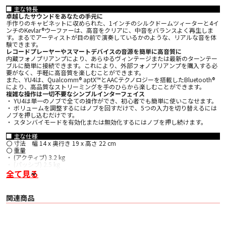
■ 主な特長
卓越したサウンドをあなたの手元に
手作りのキャビネットに収められた、1インチのシルクドームツィーターと4イ
ンチのKevlar®ウーファーは、高音をクリアに、中音をバランスよく再生しま
す。まるでアーティストが目の前で演奏しているかのような、リアルな音を体
験できます。
レコードプレーヤーやスマートデバイスの音源を簡単に高音質に
内蔵フォノプリアンプにより、あらゆるヴィンテージまたは最新のターンテー
ブルに簡単に接続できます。これにより、外部フォノプリアンプを購入する必
要がなく、手軽に高音質を楽しむことができます。
また、YU4は、Qualcomm® aptX™とAACテクノロジーを搭載したBluetooth®
により、高品質なストリーミングを手のひらから楽しむことができます。
複雑な操作は一切不要なシンプルインターフェイス
・ YU4は単一のノブで全ての操作ができ、初心者でも簡単に使いこなせます。
・ ボリュームを調整するにはノブを回すだけで、5つの入力を切り替えるには
ノブを押し込むだけです。
・ スタンバイモードを有効化または無効化するにはノブを押し続けます。
■ 主な仕様
〇 寸法 幅 14 x 奥行き 19 x 高さ 22 cm
〇 重量
・ (アクティブ) 3.2 kg
・ (パッシブ) 2.5 kg
・ (箱入りペア) ：7.5 kg
全て見る
〇 形式 密閉型
〇 スピーカー
・ ツイーター：1 インチ シルクドーム
関連商品
・ ウーファー：4 インチ Kevlar®
・ アンプ：クラスD
〇 周波数特性 60 Hz ～ 20 kHz
〇 電力出力 140 W ピーク電力 (合計70W RMS)