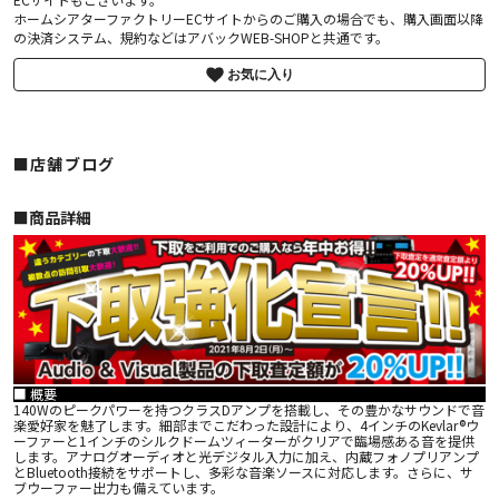
ホームシアターファクトリーECサイトからのご購入の場合でも、購入画面以降
の決済システム、規約などはアバックWEB-SHOPと共通です。
お気に入り
■店舗ブログ
■︎商品詳細
■ 概要
140Wのピークパワーを持つクラスDアンプを搭載し、その豊かなサウンドで音
楽愛好家を魅了します。細部までこだわった設計により、4インチのKevlar®ウ
ーファーと1インチのシルクドームツィーターがクリアで臨場感ある音を提供
します。アナログオーディオと光デジタル入力に加え、内蔵フォノプリアンプ
とBluetooth接続をサポートし、多彩な音楽ソースに対応します。さらに、サ
ブウーファー出力も備えています。