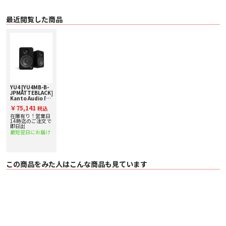
〇 入力
・ Bluetooth 4.0
・ 1 x 3.5 mm ミニジャック AUX
最近閲覧した商品
・ 1 x RCA、2×Optical
〇 出力
・ 1 x Sub Out
・ USB（給電用 5V1A）
〇 入力電圧/周波数 AC100V～240V 50/60Hz
〇 待機時消費電力 < 0.5 W
〇 付属品
リモートコントローラー
・ 単4電池x 2
・ ラバーインシュレーター x 8
YU4 [YU4MB-B-
JPMATTEBLACK]
・ 電源ケーブル
Kanto Audio [カ
・ スピーカーケーブル (約5m)
ントオーディオ]
￥75,141
・ 3.5mm オーディオケーブル (約2m)
税込
アクティブスピー
〇保証期間 1年
カー [ペア] 下取り
在庫有り！営業日
査定額20%アップ
14時迄のご注文で
実施中！
即日出
最短翌日にお届け
この商品をみた人はこんな商品も見ています